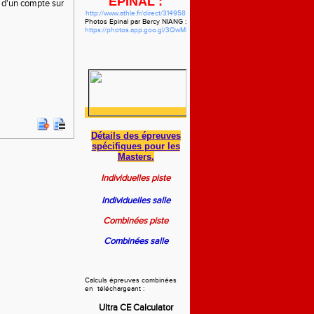
EPINAL :
e d'un compte sur
http://www.athle.fr/direct/314958
Photos Epinal par Bercy NIANG :
https://photos.app.goo.gl/3QwMbzgWHVdYf5pw7
Détails des épreuves
spécifiques
pour les
Masters.
Individuelles piste
Individuelles salle
Combinées piste
Combinées salle
Calculs épreuves combinées
en téléchargeant :
Ultra CE Calculator