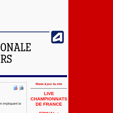
IONALE
ERS
Mises à jour du site
LIVE
CHAMPIONNATS
ion impliquant la
DE FRANCE