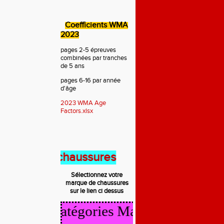
Coefficients WMA
2023
pages 2-5 épreuves
combinées par tranches
de 5 ans
pages 6-16 par année
d'âge
2023 WMA Age
Factors.xlsx
ent des chaussures
Sélectionnez votre
marque de
chaussures
sur le lien ci dessus
alcul Catégories Masters 2025/2026