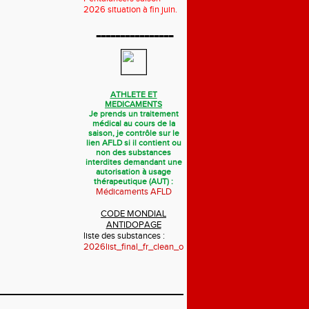
2026 situation à fin juin.
----------------
ATHLETE ET
MEDICAMENTS
Je prends un traitement
médical au cours de la
saison, je contrôle sur le
lien AFLD si il contient ou
non des substances
interdites demandant une
autorisation à usage
thérapeutique (AUT) :
Médicaments AFLD
CODE MONDIAL
ANTIDOPAGE
liste des substances :
2026list_final_fr_clean_october_2025.pdf