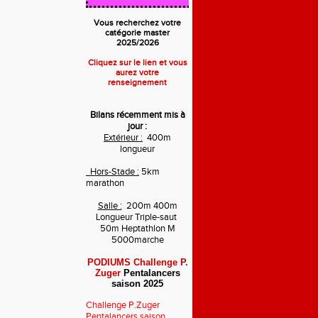
Vous recherchez votre
catégorie master
2025/2026
Cliquez sur le lien et vous
aurez votre
renseignement
Bilans récemment mis à
jour :
Extérieur :
400m
longueur
Hors-Stade :
5km
marathon
Salle :
200m 400m
Longueur Triple-saut
50m Heptathlon M
5000marche
PODIUMS Challenge P.
Zuger
Pentalancers
saison 2025
Challenge P.Zuger
Pentalancers saison