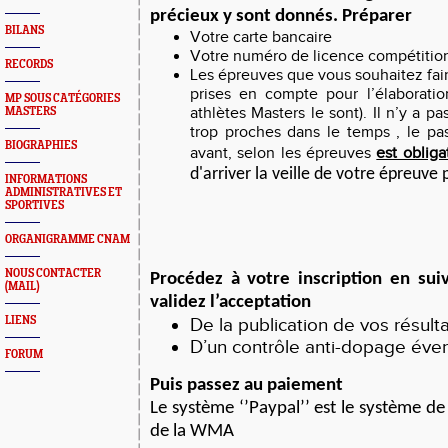
précieux y sont donnés. Préparer
BILANS
Votre carte bancaire
Votre numéro de licence compétition 
RECORDS
Les épreuves que vous souhaitez fair
prises en compte pour l’élaborati
MP SOUS CATÉGORIES
athlètes Masters le sont). Il n’y a 
MASTERS
trop proches dans le temps , le p
BIOGRAPHIES
avant, selon les épreuves
est obliga
d'arriver la veille de votre épreuve
INFORMATIONS
ADMINISTRATIVES ET
SPORTIVES
ORGANIGRAMME CNAM
NOUS CONTACTER
Procédez à votre
inscription en sui
(MAIL)
validez l’acceptation
LIENS
De la publication de vos résult
D’un contrôle anti-dopage éve
FORUM
Puis passez au paiement
Le système ‘’Paypal’’ est le système d
de la WMA