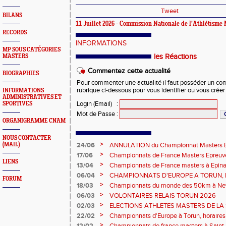
Tweet
BILANS
11 Juillet 2026 - Commission Nationale de l'Athlétisme
RECORDS
INFORMATIONS
MP SOUS CATÉGORIES
les Réactions
MASTERS
Commentez cette actualité
BIOGRAPHIES
Pour commenter une actualité il faut posséder un compt
rubrique ci-dessous pour vous identifier ou vous crée
INFORMATIONS
ADMINISTRATIVES ET
Login (Email)
:
SPORTIVES
Mot de Passe
:
ORGANIGRAMME CNAM
NOUS CONTACTER
>
(MAIL)
24/06
ANNULATION du Championnat Masters EC
Châteauroux les 27-28 juin
>
17/06
Championnats de France Masters Epreuv
LIENS
fond long
>
13/04
Championnats de France masters à Epinal
prévisionnels, montée de barres et minim
>
06/04
CHAMPIONNATS D'EUROPE A TORUN, le b
FORUM
>
18/03
Championnats du monde des 50km à New 
Sébastien DOUMENC.
>
06/03
VOLONTAIRES RELAIS TORUN 2026
>
02/03
ELECTIONS ATHLETES MASTERS DE LA 
2ème vote : athlètes hommes.
>
22/02
Championnats d'Europe à Torun, horaires d
informations...
>