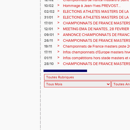
12/02
Championnats de france masters à Saint B
février 2026.
>
10/02
Hommage à Jean-Yves PREVOST...
>
02/02
ELECTIONS ATHLETES MASTERS DE LA 
vote : athlètes femmes.
>
31/01
ELECTIONS ATHLETES MASTERS DE LA 
>
17/01
CHAMPIONNATS DE FRANCE MASTERS 
informations sur les inscriptions et report 
>
12/01
MEETING EMA DE NANTES, 28 FEVRIER
>
09/01
ANNONCE CHAMPIONNATS DE FRANC
ÉPREUVES COMBINÉES ET ÉPREUVES D
>
26/11
CHAMPIONNATS DE FRANCE MASTERS 
2026, site de l'organisation.
>
19/11
Championnats de France masters piste 20
>
17/11
Infos championnats d'Europe masters hi
>
01/11
Infos compétitions hors stade masters et 
>
28/10
CHAMPIONNATS DE FRANCE MASTERS 
2026, les horaires prévisionnels !