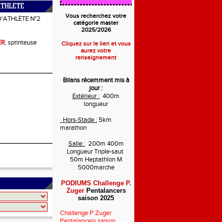
ATHLETE
Vous recherchez votre
D'ATHLÈTE N°2
catégorie master
2025/2026
ER
, sprinteuse
Cliquez sur le lien et vous
aurez votre
renseignement
Bilans récemment mis à
jour :
Extérieur :
400m
longueur
Hors-Stade :
5km
marathon
Salle :
200m 400m
Longueur Triple-saut
50m Heptathlon M
5000marche
PODIUMS Challenge P.
Zuger
Pentalancers
saison 2025
Challenge P.Zuger
Pentalancers saison