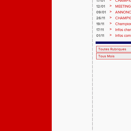
>
17/01
CHAMPIO
informatio
>
12/01
MEETING
>
09/01
ANNONC
ÉPREUVE
>
26/11
CHAMPIO
2026, site
>
19/11
Championn
>
17/11
Infos cha
>
01/11
Infos com