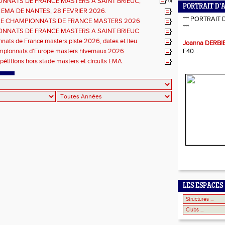
NNATS DE FRANCE MASTERS A SAINT BRIEUC,
(1)
PORTRAIT D'
ns sur les inscriptions et report de la date limite.
 EMA DE NANTES, 28 FEVRIER 2026.
*** PORTRAIT 
E CHAMPIONNATS DE FRANCE MASTERS 2026
***
S COMBINÉES ET ÉPREUVES DE DEMI FOND LONG.
NNATS DE FRANCE MASTERS A SAINT BRIEUC
 de l'organisation.
ats de France masters piste 2026, dates et lieu.
Joanna DERBI
mpionnats d'Europe masters hivernaux 2026.
F40...
pétitions hors stade masters et circuits EMA.
LES ESPACES