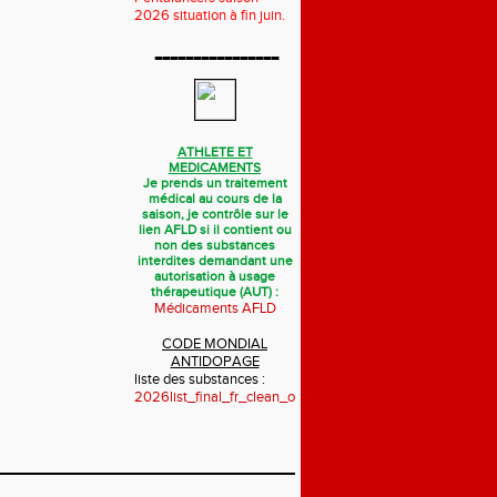
2026 situation à fin juin.
----------------
ATHLETE ET
MEDICAMENTS
Je prends un traitement
médical au cours de la
saison, je contrôle sur le
lien AFLD si il contient ou
non des substances
interdites demandant une
autorisation à usage
thérapeutique (AUT) :
Médicaments AFLD
CODE MONDIAL
ANTIDOPAGE
liste des substances :
2026list_final_fr_clean_october_2025.pdf