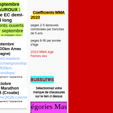
septembre
AUROUX :
Coefficients WMA
e EC demi-
2023
d long
nts ouverts
pages 2-5 épreuves
combinées par tranches
7 septembre
de 5 ans
, re engagez vous !
pages 6-16 par année
ptembre
d'âge
100km Ames
2023 WMA Age
pagne)
Factors.xlsx
rld-masters-
rg/championships/2026-
100km-
onships/
agement 1 septembre
t des chaussures
ctobre
 Marathon
Sélectionnez votre
marque de
chaussures
(Croatie)
sur le lien ci dessus
mc2026.com/register.html
agement 1 septembre
cul Catégories Masters 2025/2026