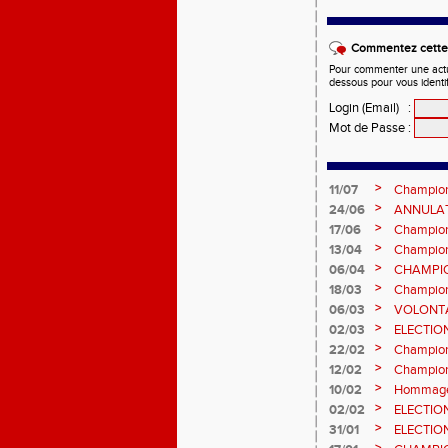
Commentez cette 
Pour commenter une actual
dessous pour vous identi
Login (Email)
:
Mot de Passe
:
>
11/07
Champion
et Marc
>
24/06
ANNULATI
Châteauro
>
17/06
Champion
fond long
>
13/04
Championn
prévision
>
06/04
CHAMPION
>
18/03
Champion
Sébasti
>
06/03
VOLONTA
>
02/03
ELECTIO
2ème vot
>
22/02
Championn
informatio
>
12/02
Championn
février 2
>
10/02
Hommage 
>
02/02
ELECTIO
vote : at
>
31/01
ELECTIO