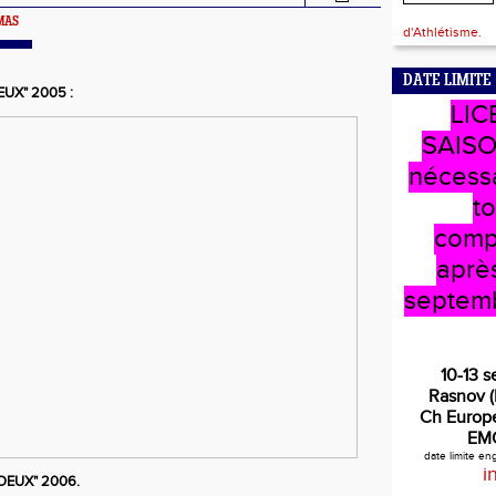
OMAS
d'Athlétisme.
DATE LIMITE
IEUX" 2005 :
LIC
SAISO
nécess
t
comp
après
septem
10-13 
Rasnov 
Ch Europe
EM
date limite e
i
VOEUX" 2006.