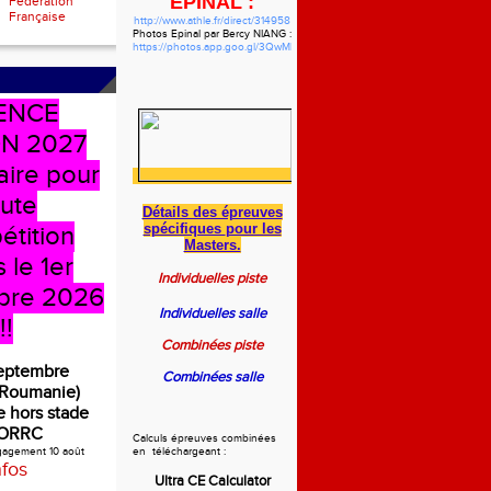
EPINAL :
Fédération
Française
http://www.athle.fr/direct/314958
Photos Epinal par Bercy NIANG :
https://photos.app.goo.gl/3QwMbzgWHVdYf5pw7
ENCE
N 2027
aire pour
oute
Détails des épreuves
spécifiques
pour les
étition
Masters.
 le 1er
Individuelles piste
bre 2026
Individuelles salle
!!
Combinées piste
septembre
Combinées salle
(Roumanie)
 hors stade
ORRC
Calculs épreuves combinées
ngagement 10 août
en téléchargeant :
nfos
Ultra CE Calculator