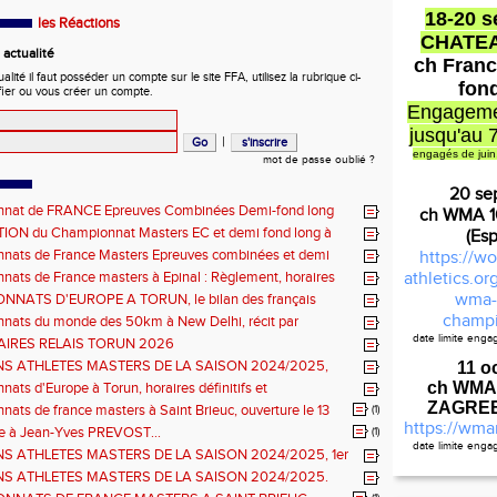
18-20 
les Réactions
CHATE
actualité
ch Franc
ité il faut posséder un compte sur le site FFA, utilisez la rubrique ci-
fon
fier ou vous créer un compte.
Engageme
jusqu'au 
|
engagés de juin
mot de passe oublié ?
20 se
nat de FRANCE Epreuves Combinées Demi-fond long
ch WMA 
he CHATEAUROUX
ON du Championnat Masters EC et demi fond long à
(Es
ux les 27-28 juin
nats de France Masters Epreuves combinées et demi
https://wo
ats de France masters à Epinal : Règlement, horaires
athletics.o
nels, montée de barres et minimas médailles
wma-
NATS D'EUROPE A TORUN, le bilan des français
champi
nats du monde des 50km à New Delhi, récit par
en DOUMENC.
date limite eng
Règlemen
IRES RELAIS TORUN 2026
NS ATHLETES MASTERS DE LA SAISON 2024/2025,
11 o
e : athlètes hommes.
ch WMA
ats d'Europe à Torun, horaires définitifs et
ns...
ZAGREB 
ats de france masters à Saint Brieuc, ouverture le 13
(1)
https://wma
026.
à Jean-Yves PREVOST...
(1)
date limite eng
NS ATHLETES MASTERS DE LA SAISON 2024/2025, 1er
Cal
hlètes femmes.
NS ATHLETES MASTERS DE LA SAISON 2024/2025.