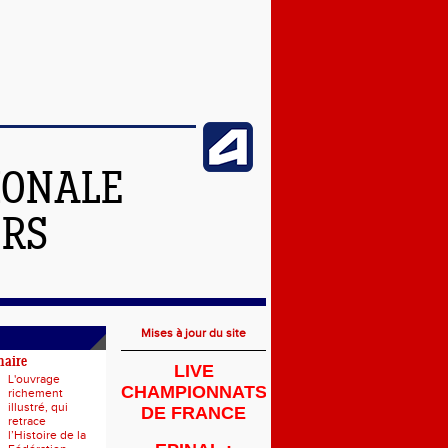
IONALE
ERS
Mises à jour du site
naire
LIVE
L'ouvrage
CHAMPIONNATS
richement
illustré, qui
DE FRANCE
retrace
l’Histoire de la