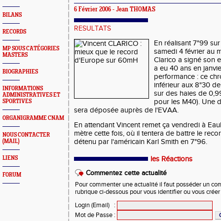
6 Février 2006 - Jean THOMAS
BILANS
RESULTATS
RECORDS
En réalisant 7"99 su
MP SOUS CATÉGORIES
samedi 4 février au 
MASTERS
Clarico a signé son e
a eu 40 ans en janvi
BIOGRAPHIES
performance : ce chr
inférieur aux 8"30 de
INFORMATIONS
sur des haies de 0,99
ADMINISTRATIVES ET
pour les M40). Une
SPORTIVES
sera déposée auprès de l'EVAA.
ORGANIGRAMME CNAM
En attendant Vincent remet ça vendredi à Eau
mètre cette fois, où il tentera de battre le re
NOUS CONTACTER
détenu par l'américain Karl Smith en 7"96.
(MAIL)
LIENS
les Réactions
Commentez cette actualité
FORUM
Pour commenter une actualité il faut posséder un compt
rubrique ci-dessous pour vous identifier ou vous crée
Login (Email)
:
Mot de Passe
: