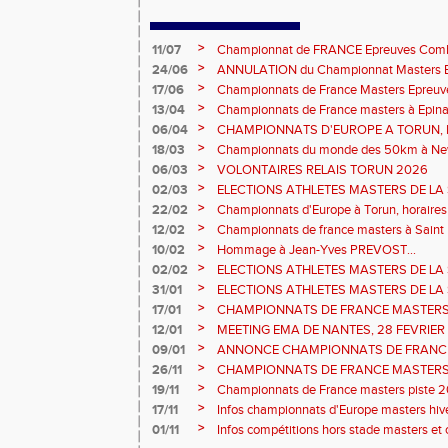
>
11/07
Championnat de FRANCE Epreuves Comb
et Marche CHATEAUROUX
>
24/06
ANNULATION du Championnat Masters EC
Châteauroux les 27-28 juin
>
17/06
Championnats de France Masters Epreuv
fond long
>
13/04
Championnats de France masters à Epinal
prévisionnels, montée de barres et minim
>
06/04
CHAMPIONNATS D'EUROPE A TORUN, le b
>
18/03
Championnats du monde des 50km à New 
Sébastien DOUMENC.
>
06/03
VOLONTAIRES RELAIS TORUN 2026
>
02/03
ELECTIONS ATHLETES MASTERS DE LA 
2ème vote : athlètes hommes.
>
22/02
Championnats d'Europe à Torun, horaires d
informations...
>
12/02
Championnats de france masters à Saint B
février 2026.
>
10/02
Hommage à Jean-Yves PREVOST...
>
02/02
ELECTIONS ATHLETES MASTERS DE LA 
vote : athlètes femmes.
>
31/01
ELECTIONS ATHLETES MASTERS DE LA 
>
17/01
CHAMPIONNATS DE FRANCE MASTERS 
informations sur les inscriptions et report 
>
12/01
MEETING EMA DE NANTES, 28 FEVRIER
>
09/01
ANNONCE CHAMPIONNATS DE FRANC
ÉPREUVES COMBINÉES ET ÉPREUVES D
>
26/11
CHAMPIONNATS DE FRANCE MASTERS 
2026, site de l'organisation.
>
19/11
Championnats de France masters piste 20
>
17/11
Infos championnats d'Europe masters hi
>
01/11
Infos compétitions hors stade masters et 