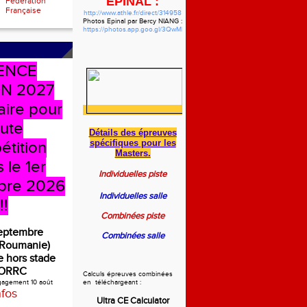
EPINAL :
Fédération
Française
http://www.athle.fr/direct/314958
Photos Epinal par Bercy NIANG :
https://photos.app.goo.gl/3QwMbzgWHVdYf5pw7
ENCE
N 2027
aire pour
oute
Détails des épreuves
spécifiques
pour les
étition
Masters.
 le 1er
Individuelles piste
bre 2026
Individuelles salle
!!
Combinées piste
septembre
Combinées salle
(Roumanie)
 hors stade
ORRC
Calculs épreuves combinées
ngagement 10 août
en téléchargeant :
nfos
Ultra CE Calculator