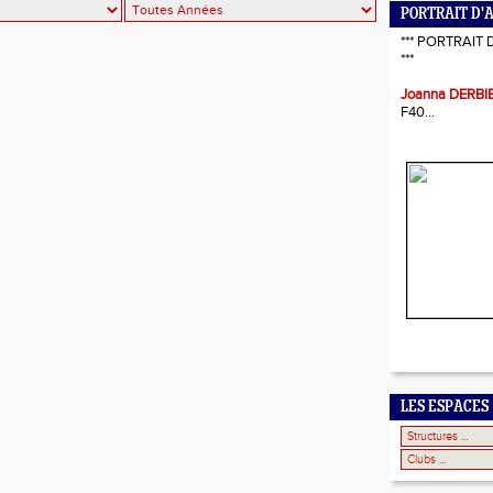
PORTRAIT D'
*** PORTRAIT 
***
Joanna DERBI
F40...
LES ESPACES