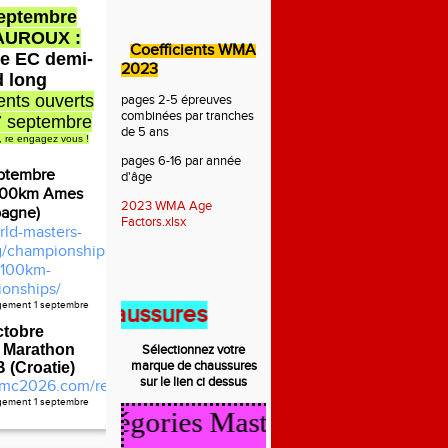
septembre
AUROUX :
Coefficients WMA
e EC demi-
2023
d long
nts ouverts
pages 2-5 épreuves
combinées par tranches
7 septembre
de 5 ans
, re engagez vous !
pages 6-16 par année
ptembre
d'âge
100km Ames
2023 WMA Age
pagne)
Factors.xlsx
rld-masters-
rg/championships/2026-
100km-
onships/
agement 1 septembre
 des chaussures
ctobre
 Marathon
Sélectionnez votre
marque de
chaussures
(Croatie)
sur le lien ci dessus
mc2026.com/register.html
agement 1 septembre
cul Catégories Masters 2025/2026