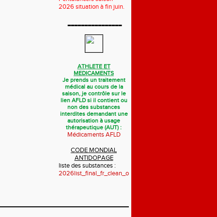
2026 situation à fin juin.
----------------
ATHLETE ET
MEDICAMENTS
Je prends un traitement
médical au cours de la
saison, je contrôle sur le
lien AFLD si il contient ou
non des substances
interdites demandant une
autorisation à usage
thérapeutique (AUT) :
Médicaments AFLD
CODE MONDIAL
ANTIDOPAGE
liste des substances :
2026list_final_fr_clean_october_2025.pdf