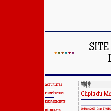
SITE
ACTUALITÉS
Chpts du Mo
COMPÉTITION
ENGAGEMENTS
10 Mars 2006 - Jean THOM
RÉSULTATS