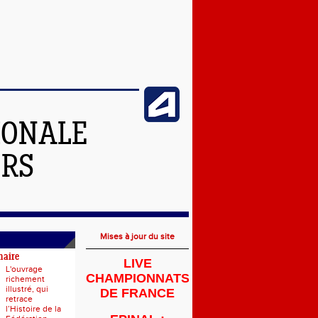
IONALE
ERS
Mises à jour du site
naire
LIVE
L'ouvrage
CHAMPIONNATS
richement
illustré, qui
DE FRANCE
retrace
l’Histoire de la