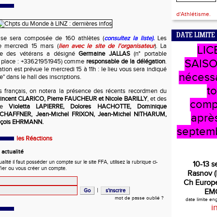
d'Athlétisme.
DATE LIMITE
aise sera composée de 160 athlètes (
consultez la liste).
Les
e mercredi 15 mars (
lien avec le site de l'organisateur
). La
LIC
le des vétérans a désigné
Germaine JALLAS
(n° portable
SAISO
ur place : +33621951945) comme
responsable de la délégation
.
ion est prévue le mercredi 15 à 11h : le lieu vous sera indiqué
nécess
" dans le hall des inscriptions.
t
ts français, on notera la présence des récents recordmen du
incent CLARICO, Pierre FAUCHEUR et Nicole BARILLY
, et des
comp
que
Violetta LAPIERRE, Dolores HACHOTTE, Dominique
SCHAFFNER, Jean-Michel FRIXON, Jean-Michel NITHARUM,
après
ançois EHRMANN.
septem
les Réactions
actualité
ité il faut posséder un compte sur le site FFA, utilisez la rubrique ci-
10-13 
fier ou vous créer un compte.
Rasnov 
Ch Europe
|
EM
mot de passe oublié ?
date limite e
i