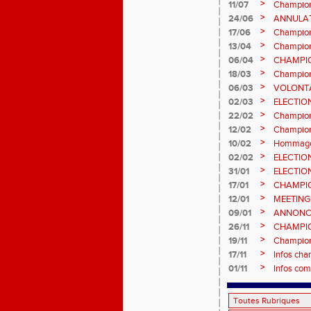
>
11/07
Champion
et Marc
>
24/06
ANNULATI
Châteauro
>
17/06
Champion
fond long
>
13/04
Championn
prévision
>
06/04
CHAMPION
>
18/03
Champion
Sébasti
>
06/03
VOLONTA
>
02/03
ELECTIO
2ème vot
>
22/02
Championn
informatio
>
12/02
Championn
février 2
>
10/02
Hommage 
>
02/02
ELECTIO
vote : at
>
31/01
ELECTIO
>
17/01
CHAMPIO
informatio
>
12/01
MEETING
>
09/01
ANNONC
ÉPREUVE
>
26/11
CHAMPIO
2026, site
>
19/11
Championn
>
17/11
Infos cha
>
01/11
Infos com