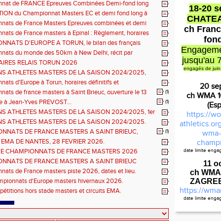
nat de FRANCE Epreuves Combinées Demi-fond long
18-20 
he CHATEAUROUX
ON du Championnat Masters EC et demi fond long à
CHATE
ux les 27-28 juin
nats de France Masters Epreuves combinées et demi
ch Franc
ats de France masters à Epinal : Règlement, horaires
fon
nels, montée de barres et minimas médailles
NATS D'EUROPE A TORUN, le bilan des français
Engageme
nats du monde des 50km à New Delhi, récit par
jusqu'au 
en DOUMENC.
IRES RELAIS TORUN 2026
engagés de juin
NS ATHLETES MASTERS DE LA SAISON 2024/2025,
e : athlètes hommes.
ats d'Europe à Torun, horaires définitifs et
20 se
ns...
ats de france masters à Saint Brieuc, ouverture le 13
(1)
ch WMA 
026.
à Jean-Yves PREVOST...
(1)
(Es
NS ATHLETES MASTERS DE LA SAISON 2024/2025, 1er
https://wo
hlètes femmes.
NS ATHLETES MASTERS DE LA SAISON 2024/2025.
athletics.o
NNATS DE FRANCE MASTERS A SAINT BRIEUC,
(1)
wma-
ns sur les inscriptions et report de la date limite.
 EMA DE NANTES, 28 FEVRIER 2026.
champi
E CHAMPIONNATS DE FRANCE MASTERS 2026
date limite eng
Règlement
S COMBINÉES ET ÉPREUVES DE DEMI FOND LONG.
NNATS DE FRANCE MASTERS A SAINT BRIEUC
11 o
 de l'organisation.
ats de France masters piste 2026, dates et lieu.
ch WMA
mpionnats d'Europe masters hivernaux 2026.
ZAGREB 
https://wma
pétitions hors stade masters et circuits EMA.
date limite eng
Cal