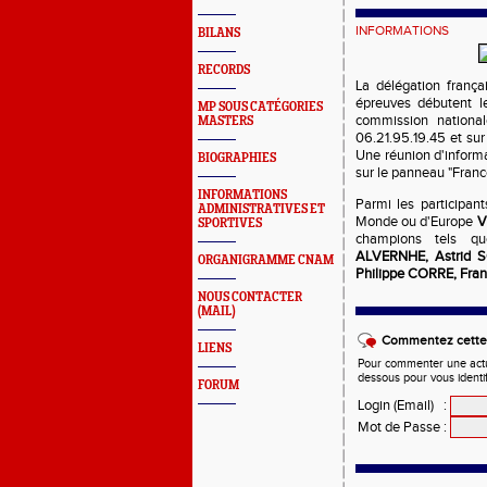
INFORMATIONS
BILANS
RECORDS
La délégation franç
épreuves débutent l
MP SOUS CATÉGORIES
commission nationa
MASTERS
06.21.95.19.45 et s
Une réunion d'informat
BIOGRAPHIES
sur le panneau "France
INFORMATIONS
Parmi les participan
ADMINISTRATIVES ET
Monde ou d'Europe
V
SPORTIVES
champions tels 
ALVERNHE, Astrid 
ORGANIGRAMME CNAM
Philippe CORRE, Fr
NOUS CONTACTER
(MAIL)
Commentez cette 
LIENS
Pour commenter une actual
dessous pour vous identi
FORUM
Login (Email)
:
Mot de Passe
: