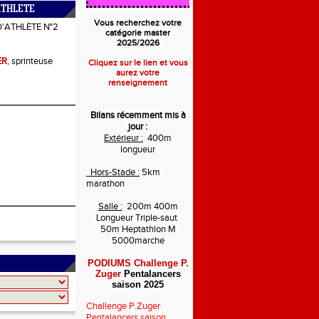
ATHLETE
Vous recherchez votre
D'ATHLÈTE N°2
catégorie master
2025/2026
ER
, sprinteuse
Cliquez sur le lien et vous
aurez votre
renseignement
Bilans récemment mis à
jour :
Extérieur :
400m
longueur
Hors-Stade :
5km
marathon
Salle :
200m 400m
Longueur Triple-saut
50m Heptathlon M
5000marche
PODIUMS Challenge P.
Zuger
Pentalancers
saison 2025
Challenge P.Zuger
Pentalancers saison