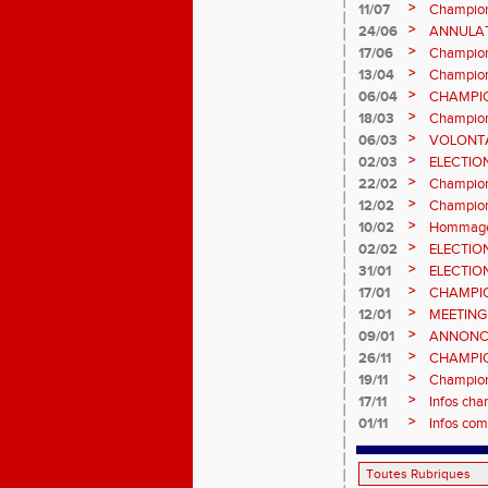
>
11/07
Champion
et Marc
>
24/06
ANNULATI
Châteauro
>
17/06
Champion
fond long
>
13/04
Championn
prévision
>
06/04
CHAMPION
>
18/03
Champion
Sébasti
>
06/03
VOLONTA
>
02/03
ELECTIO
2ème vot
>
22/02
Championn
informatio
>
12/02
Championn
février 2
>
10/02
Hommage 
>
02/02
ELECTIO
vote : at
>
31/01
ELECTIO
>
17/01
CHAMPIO
informatio
>
12/01
MEETING
>
09/01
ANNONC
ÉPREUVE
>
26/11
CHAMPIO
2026, site
>
19/11
Championn
>
17/11
Infos cha
>
01/11
Infos com