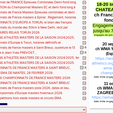
nat de FRANCE Epreuves Combinées Demi-fond long
18-20 
he CHATEAUROUX
ON du Championnat Masters EC et demi fond long à
CHATE
ux les 27-28 juin
nats de France Masters Epreuves combinées et demi
ch Franc
ats de France masters à Epinal : Règlement, horaires
fon
nels, montée de barres et minimas médailles
NATS D'EUROPE A TORUN, le bilan des français
Engageme
nats du monde des 50km à New Delhi, récit par
jusqu'au 
en DOUMENC.
IRES RELAIS TORUN 2026
engagés de juin
NS ATHLETES MASTERS DE LA SAISON 2024/2025,
e : athlètes hommes.
ats d'Europe à Torun, horaires définitifs et
20 se
ns...
ats de france masters à Saint Brieuc, ouverture le 13
(1)
ch WMA 
026.
à Jean-Yves PREVOST...
(1)
(Es
NS ATHLETES MASTERS DE LA SAISON 2024/2025, 1er
https://wo
hlètes femmes.
NS ATHLETES MASTERS DE LA SAISON 2024/2025.
athletics.o
NNATS DE FRANCE MASTERS A SAINT BRIEUC,
wma-
(1)
ns sur les inscriptions et report de la date limite.
champi
 EMA DE NANTES, 28 FEVRIER 2026.
date limite eng
E CHAMPIONNATS DE FRANCE MASTERS 2026
Règlemen
S COMBINÉES ET ÉPREUVES DE DEMI FOND LONG.
NNATS DE FRANCE MASTERS A SAINT BRIEUC
11 o
 de l'organisation.
ats de France masters piste 2026, dates et lieu.
ch WMA
ZAGREB 
mpionnats d'Europe masters hivernaux 2026.
https://wma
pétitions hors stade masters et circuits EMA.
date limite eng
Cal