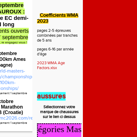
septembre
AUROUX :
Coefficients WMA
e EC demi-
2023
d long
nts ouverts
pages 2-5 épreuves
combinées par tranches
7 septembre
de 5 ans
, re engagez vous !
pages 6-16 par année
ptembre
d'âge
100km Ames
2023 WMA Age
pagne)
Factors.xlsx
rld-masters-
rg/championships/2026-
100km-
onships/
agement 1 septembre
t des chaussures
ctobre
 Marathon
Sélectionnez votre
marque de
chaussures
(Croatie)
sur le lien ci dessus
mc2026.com/register.html
agement 1 septembre
cul Catégories Masters 2025/2026