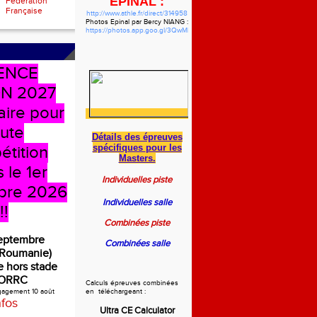
EPINAL :
Fédération
Française
http://www.athle.fr/direct/314958
Photos Epinal par Bercy NIANG :
https://photos.app.goo.gl/3QwMbzgWHVdYf5pw7
ENCE
N 2027
aire pour
oute
Détails des épreuves
spécifiques
pour les
étition
Masters.
 le 1er
Individuelles piste
bre 2026
Individuelles salle
!!
Combinées piste
septembre
Combinées salle
(Roumanie)
 hors stade
ORRC
Calculs épreuves combinées
ngagement 10 août
en téléchargeant :
nfos
Ultra CE Calculator