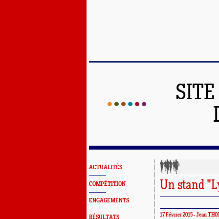
SITE
ACTUALITÉS
Un stand "L
COMPÉTITION
ENGAGEMENTS
17 Février 2015 - Jean T
RÉSULTATS