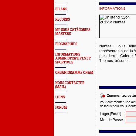
INFORMATIONS
BILANS
RECORDS
MP SOUS CATÉGORIES
MASTERS
BIOGRAPHIES
Nantes : Louis Bell
représentants de la 
INFORMATIONS
président - Colette
ADMINISTRATIVES ET
Thomas, trésorier.
SPORTIVES
ORGANIGRAMME CNAM
NOUS CONTACTER
(MAIL)
Commentez cette 
LIENS
Pour commenter une actual
dessous pour vous identi
FORUM
Login (Email)
:
Mot de Passe
: