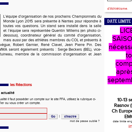
d'Athlétisme.
L’équipe d’organisation de nos prochains Championnats du
Monde Lyon 2015 sera présente à Nantes pour répondre à
DATE LIMITE
toutes vos questions. Un stand sera installé dans la salle
LIC
et l’équipe sera représentée Quentin Willems (en photo ci-
dessous), coordinateur général du comité d'organisation,
SAISO
mais aussi par des athlètes membres du COL et présents à
evègue, Robert Garnier, René Clavel, Jean Pierre Pin. Des
nécess
WMA seront également présents : Serge Beckers (BEL), vice-
t
 Ruineau, membre de la commission d'organisation et Jean
comp
après
septem
les Réactions
actualité
ité il faut posséder un compte sur le site FFA, utilisez la rubrique ci-
10-13 
fier ou vous créer un compte.
Rasnov 
Ch Europe
|
EM
mot de passe oublié ?
date limite e
i