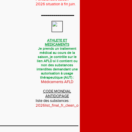
2026 situation à fin juin.
----------------
ATHLETE ET
MEDICAMENTS
Je prends un traitement
médical au cours de la
saison, je contrôle sur le
lien AFLD si il contient ou
non des substances
interdites demandant une
autorisation à usage
thérapeutique (AUT) :
Médicaments AFLD
CODE MONDIAL
ANTIDOPAGE
liste des substances :
2026list_final_fr_clean_october_2025.pdf