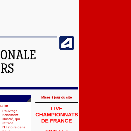
IONALE
ERS
Mises à jour du site
naire
LIVE
L'ouvrage
CHAMPIONNATS
richement
illustré, qui
DE FRANCE
retrace
l’Histoire de la