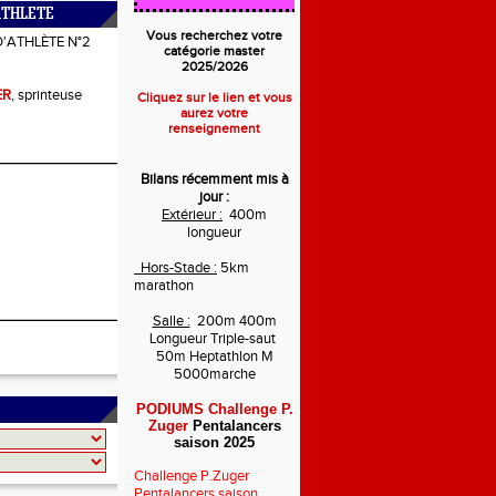
ATHLETE
Vous recherchez votre
D'ATHLÈTE N°2
catégorie master
2025/2026
ER
, sprinteuse
Cliquez sur le lien et vous
aurez votre
renseignement
Bilans récemment mis à
jour :
Extérieur :
400m
longueur
Hors-Stade :
5km
marathon
Salle :
200m 400m
Longueur Triple-saut
50m Heptathlon M
5000marche
PODIUMS Challenge P.
Zuger
Pentalancers
saison 2025
Challenge P.Zuger
Pentalancers saison