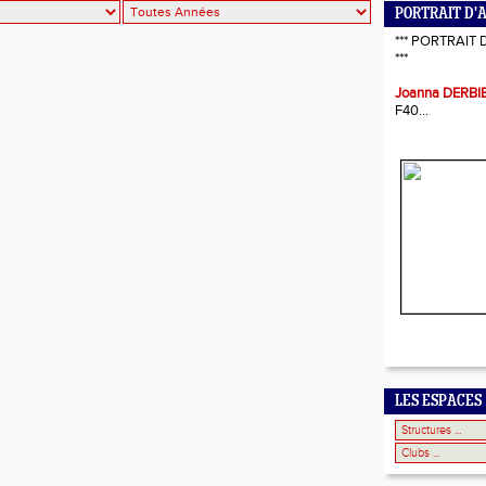
PORTRAIT D'
*** PORTRAIT 
***
Joanna DERBI
F40...
LES ESPACES