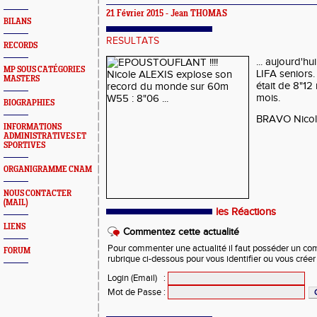
21 Février 2015 - Jean THOMAS
BILANS
RESULTATS
RECORDS
... aujourd'h
MP SOUS CATÉGORIES
LIFA seniors
MASTERS
était de 8"12 
mois.
BIOGRAPHIES
BRAVO Nicole 
INFORMATIONS
ADMINISTRATIVES ET
SPORTIVES
ORGANIGRAMME CNAM
NOUS CONTACTER
(MAIL)
les Réactions
LIENS
Commentez cette actualité
Pour commenter une actualité il faut posséder un compt
FORUM
rubrique ci-dessous pour vous identifier ou vous crée
Login (Email)
:
Mot de Passe
: