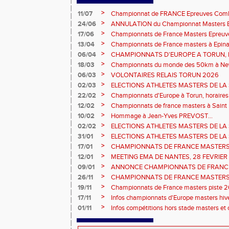
>
11/07
Championnat de FRANCE Epreuves Comb
et Marche CHATEAUROUX
>
24/06
ANNULATION du Championnat Masters EC
Châteauroux les 27-28 juin
>
17/06
Championnats de France Masters Epreuv
fond long
>
13/04
Championnats de France masters à Epinal
prévisionnels, montée de barres et minim
>
06/04
CHAMPIONNATS D'EUROPE A TORUN, le b
>
18/03
Championnats du monde des 50km à New 
Sébastien DOUMENC.
>
06/03
VOLONTAIRES RELAIS TORUN 2026
>
02/03
ELECTIONS ATHLETES MASTERS DE LA 
2ème vote : athlètes hommes.
>
22/02
Championnats d'Europe à Torun, horaires d
informations...
>
12/02
Championnats de france masters à Saint B
février 2026.
>
10/02
Hommage à Jean-Yves PREVOST...
>
02/02
ELECTIONS ATHLETES MASTERS DE LA 
vote : athlètes femmes.
>
31/01
ELECTIONS ATHLETES MASTERS DE LA 
>
17/01
CHAMPIONNATS DE FRANCE MASTERS 
informations sur les inscriptions et report 
>
12/01
MEETING EMA DE NANTES, 28 FEVRIER
>
09/01
ANNONCE CHAMPIONNATS DE FRANC
ÉPREUVES COMBINÉES ET ÉPREUVES D
>
26/11
CHAMPIONNATS DE FRANCE MASTERS 
2026, site de l'organisation.
>
19/11
Championnats de France masters piste 20
>
17/11
Infos championnats d'Europe masters hi
>
01/11
Infos compétitions hors stade masters et 