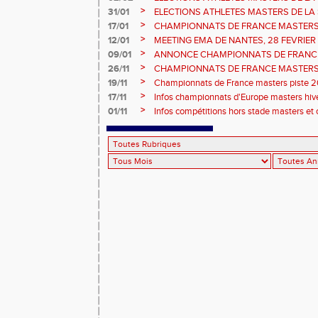
vote : athlètes femmes.
>
31/01
ELECTIONS ATHLETES MASTERS DE LA 
>
17/01
CHAMPIONNATS DE FRANCE MASTERS 
informations sur les inscriptions et report 
>
12/01
MEETING EMA DE NANTES, 28 FEVRIER
>
09/01
ANNONCE CHAMPIONNATS DE FRANC
ÉPREUVES COMBINÉES ET ÉPREUVES D
>
26/11
CHAMPIONNATS DE FRANCE MASTERS 
2026, site de l'organisation.
>
19/11
Championnats de France masters piste 20
>
17/11
Infos championnats d'Europe masters hi
>
01/11
Infos compétitions hors stade masters et 