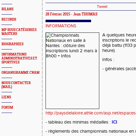
Tweet
BILANS
28 Février 2015 - Jean THOMAS
RECORDS
INFORMATIONS
MP SOUS CATÉGORIES
MASTERS
A quelques heure
inscriptions le re
BIOGRAPHIES
déjà battu (1133 p
heure).
INFORMATIONS
ADMINISTRATIVES ET
Infos :
SPORTIVES
- générales (accès,
ORGANIGRAMME CNAM
NOUS CONTACTER
(MAIL)
LIENS
FORUM
http://paysdelaloire.athle.com/asp.net/espace
- tableau des minimas médailles :
ICI
- règlements des championnats nationaux en s