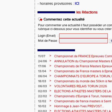
- horaires provisoires :
ICI
les Réactions
Commentez cette actualité
Pour commenter une actualité il faut posséder un compt
rubrique ci-dessous pour vous identifier ou vous crée
Login (Email)
:
Mot de Passe
:
>
11/07
Championnat de FRANCE Epreuves Comb
et Marche CHATEAUROUX
>
24/06
ANNULATION du Championnat Masters EC
Châteauroux les 27-28 juin
>
17/06
Championnats de France Masters Epreuv
fond long
>
13/04
Championnats de France masters à Epinal
prévisionnels, montée de barres et minim
>
06/04
CHAMPIONNATS D'EUROPE A TORUN, le b
>
18/03
Championnats du monde des 50km à New 
Sébastien DOUMENC.
>
06/03
VOLONTAIRES RELAIS TORUN 2026
>
02/03
ELECTIONS ATHLETES MASTERS DE LA 
2ème vote : athlètes hommes.
>
22/02
Championnats d'Europe à Torun, horaires d
informations...
>
12/02
Championnats de france masters à Saint B
février 2026.
>
10/02
Hommage à Jean-Yves PREVOST...
>
02/02
ELECTIONS ATHLETES MASTERS DE LA 