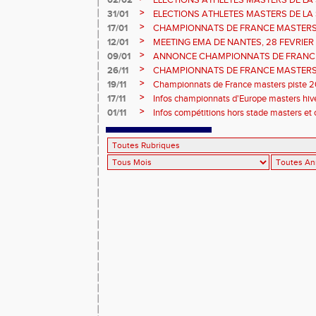
02/02
ELECTIONS ATHLETES MASTERS DE LA 
vote : athlètes femmes.
>
31/01
ELECTIONS ATHLETES MASTERS DE LA 
>
17/01
CHAMPIONNATS DE FRANCE MASTERS 
informations sur les inscriptions et report 
>
12/01
MEETING EMA DE NANTES, 28 FEVRIER
>
09/01
ANNONCE CHAMPIONNATS DE FRANC
ÉPREUVES COMBINÉES ET ÉPREUVES D
>
26/11
CHAMPIONNATS DE FRANCE MASTERS 
2026, site de l'organisation.
>
19/11
Championnats de France masters piste 20
>
17/11
Infos championnats d'Europe masters hi
>
01/11
Infos compétitions hors stade masters et 