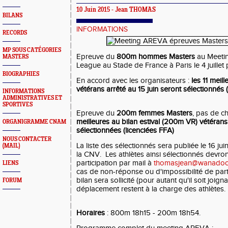
10 Juin 2015 - Jean THOMAS
BILANS
INFORMATIONS
RECORDS
MP SOUS CATÉGORIES
Epreuve du
800m hommes Masters
au Meeti
MASTERS
League au Stade de France à Paris le 4 juillet 
BIOGRAPHIES
En accord avec les organisateurs :
les 11 meil
vétérans arrêté au 15 juin seront sélectionnés 
INFORMATIONS
ADMINISTRATIVES ET
SPORTIVES
Epreuve du
200m femmes Masters
, pas de c
meilleures au bilan estival (200m VR) vétérans 
ORGANIGRAMME CNAM
sélectionnées (licenciées FFA)
NOUS CONTACTER
La liste des sélectionnés sera publiée le 16 juin
(MAIL)
la CNV. Les athlètes ainsi sélectionnés devron
participation par mail à
thomasjean@wanadoo.
LIENS
cas de non-réponse ou d'impossibilité de partic
bilan sera sollicité (pour autant qu'il soit joigna
FORUM
déplacement restent à la charge des athlètes.
Horaires
: 800m 18h15 - 200m 18h54.