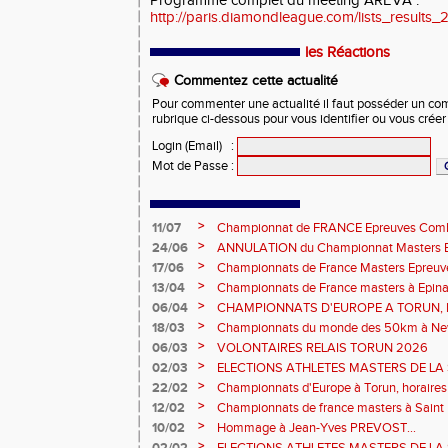
Programme complet du meeting AREVA :
http://paris.diamondleague.com/lists_results_
les Réactions
Commentez cette actualité
Pour commenter une actualité il faut posséder un compt
rubrique ci-dessous pour vous identifier ou vous crée
Login (Email)
:
Mot de Passe
:
>
11/07
Championnat de FRANCE Epreuves Comb
et Marche CHATEAUROUX
>
24/06
ANNULATION du Championnat Masters EC
Châteauroux les 27-28 juin
>
17/06
Championnats de France Masters Epreuv
fond long
>
13/04
Championnats de France masters à Epinal
prévisionnels, montée de barres et minim
>
06/04
CHAMPIONNATS D'EUROPE A TORUN, le b
>
18/03
Championnats du monde des 50km à New 
Sébastien DOUMENC.
>
06/03
VOLONTAIRES RELAIS TORUN 2026
>
02/03
ELECTIONS ATHLETES MASTERS DE LA 
2ème vote : athlètes hommes.
>
22/02
Championnats d'Europe à Torun, horaires d
informations...
>
12/02
Championnats de france masters à Saint B
février 2026.
>
10/02
Hommage à Jean-Yves PREVOST...
>