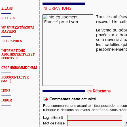
INFORMATIONS
BILANS
Tous les athlètes
RECORDS
recevoir hier cet
MP SOUS CATÉGORIES
La vente du déba
MASTERS
privée sur la bou
sera ouverte à pa
BIOGRAPHIES
les modalités qu
personnellement
INFORMATIONS
ADMINISTRATIVES ET
SPORTIVES
ORGANIGRAMME CNAM
NOUS CONTACTER
(MAIL)
les Réactions
LIENS
Commentez cette actualité
FORUM
Pour commenter une actualité il faut posséder un compt
rubrique ci-dessous pour vous identifier ou vous crée
Login (Email)
:
Mot de Passe
: