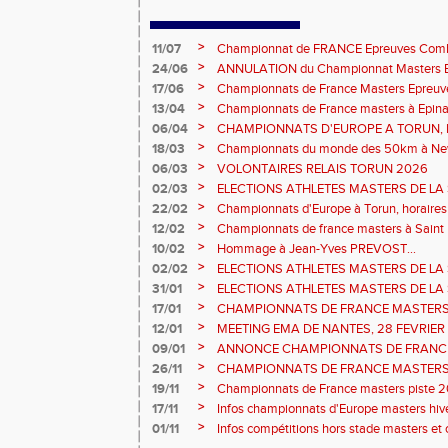
>
11/07
Championnat de FRANCE Epreuves Comb
et Marche CHATEAUROUX
>
24/06
ANNULATION du Championnat Masters EC
Châteauroux les 27-28 juin
>
17/06
Championnats de France Masters Epreuv
fond long
>
13/04
Championnats de France masters à Epinal
prévisionnels, montée de barres et minim
>
06/04
CHAMPIONNATS D'EUROPE A TORUN, le b
>
18/03
Championnats du monde des 50km à New 
Sébastien DOUMENC.
>
06/03
VOLONTAIRES RELAIS TORUN 2026
>
02/03
ELECTIONS ATHLETES MASTERS DE LA 
2ème vote : athlètes hommes.
>
22/02
Championnats d'Europe à Torun, horaires d
informations...
>
12/02
Championnats de france masters à Saint B
février 2026.
>
10/02
Hommage à Jean-Yves PREVOST...
>
02/02
ELECTIONS ATHLETES MASTERS DE LA 
vote : athlètes femmes.
>
31/01
ELECTIONS ATHLETES MASTERS DE LA 
>
17/01
CHAMPIONNATS DE FRANCE MASTERS 
informations sur les inscriptions et report 
>
12/01
MEETING EMA DE NANTES, 28 FEVRIER
>
09/01
ANNONCE CHAMPIONNATS DE FRANC
ÉPREUVES COMBINÉES ET ÉPREUVES D
>
26/11
CHAMPIONNATS DE FRANCE MASTERS 
2026, site de l'organisation.
>
19/11
Championnats de France masters piste 20
>
17/11
Infos championnats d'Europe masters hi
>
01/11
Infos compétitions hors stade masters et 