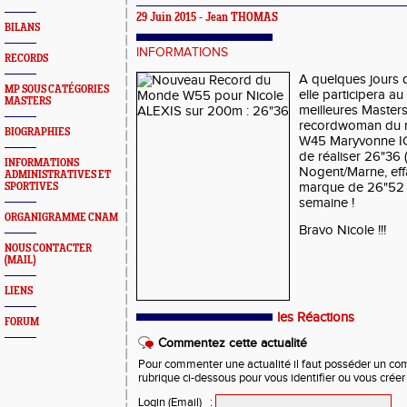
29 Juin 2015 - Jean THOMAS
BILANS
INFORMATIONS
RECORDS
A quelques jours
MP SOUS CATÉGORIES
elle participera a
MASTERS
meilleures Master
recordwoman du 
BIOGRAPHIES
W45 Maryvonne IC
de réaliser 26"36 
INFORMATIONS
Nogent/Marne, eff
ADMINISTRATIVES ET
marque de 26"52 
SPORTIVES
semaine !
ORGANIGRAMME CNAM
Bravo Nicole !!!
NOUS CONTACTER
(MAIL)
LIENS
les Réactions
FORUM
Commentez cette actualité
Pour commenter une actualité il faut posséder un compt
rubrique ci-dessous pour vous identifier ou vous crée
Login (Email)
: