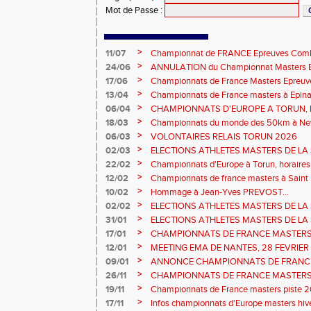
Mot de Passe
:
>
11/07
Championnat de FRANCE Epreuves Comb
et Marche CHATEAUROUX
>
24/06
ANNULATION du Championnat Masters EC
Châteauroux les 27-28 juin
>
17/06
Championnats de France Masters Epreuv
fond long
>
13/04
Championnats de France masters à Epinal
prévisionnels, montée de barres et minim
>
06/04
CHAMPIONNATS D'EUROPE A TORUN, le b
>
18/03
Championnats du monde des 50km à New 
Sébastien DOUMENC.
>
06/03
VOLONTAIRES RELAIS TORUN 2026
>
02/03
ELECTIONS ATHLETES MASTERS DE LA 
2ème vote : athlètes hommes.
>
22/02
Championnats d'Europe à Torun, horaires d
informations...
>
12/02
Championnats de france masters à Saint B
février 2026.
>
10/02
Hommage à Jean-Yves PREVOST...
>
02/02
ELECTIONS ATHLETES MASTERS DE LA 
vote : athlètes femmes.
>
31/01
ELECTIONS ATHLETES MASTERS DE LA 
>
17/01
CHAMPIONNATS DE FRANCE MASTERS 
informations sur les inscriptions et report 
>
12/01
MEETING EMA DE NANTES, 28 FEVRIER
>
09/01
ANNONCE CHAMPIONNATS DE FRANC
ÉPREUVES COMBINÉES ET ÉPREUVES D
>
26/11
CHAMPIONNATS DE FRANCE MASTERS 
2026, site de l'organisation.
>
19/11
Championnats de France masters piste 20
>
17/11
Infos championnats d'Europe masters hi