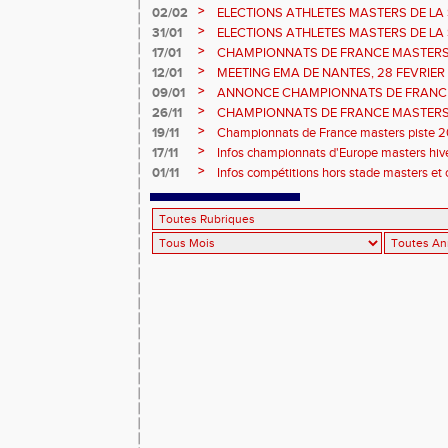
>
02/02
ELECTIONS ATHLETES MASTERS DE LA 
vote : athlètes femmes.
>
31/01
ELECTIONS ATHLETES MASTERS DE LA 
>
17/01
CHAMPIONNATS DE FRANCE MASTERS 
informations sur les inscriptions et report 
>
12/01
MEETING EMA DE NANTES, 28 FEVRIER
>
09/01
ANNONCE CHAMPIONNATS DE FRANC
ÉPREUVES COMBINÉES ET ÉPREUVES D
>
26/11
CHAMPIONNATS DE FRANCE MASTERS 
2026, site de l'organisation.
>
19/11
Championnats de France masters piste 20
>
17/11
Infos championnats d'Europe masters hi
>
01/11
Infos compétitions hors stade masters et 