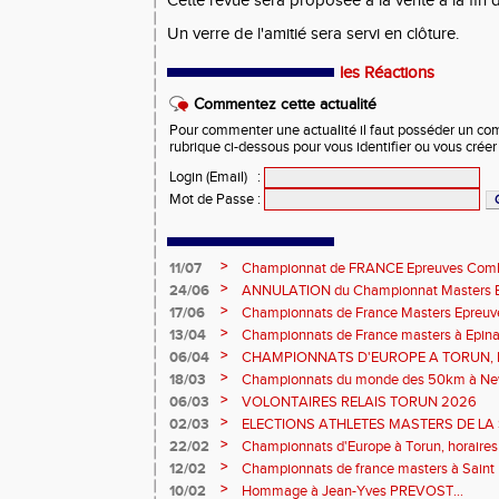
Cette revue sera proposée à la vente à la fin 
Un verre de l'amitié sera servi en clôture.
les Réactions
Commentez cette actualité
Pour commenter une actualité il faut posséder un compt
rubrique ci-dessous pour vous identifier ou vous crée
Login (Email)
:
Mot de Passe
:
>
11/07
Championnat de FRANCE Epreuves Comb
et Marche CHATEAUROUX
>
24/06
ANNULATION du Championnat Masters EC
Châteauroux les 27-28 juin
>
17/06
Championnats de France Masters Epreuv
fond long
>
13/04
Championnats de France masters à Epinal
prévisionnels, montée de barres et minim
>
06/04
CHAMPIONNATS D'EUROPE A TORUN, le b
>
18/03
Championnats du monde des 50km à New 
Sébastien DOUMENC.
>
06/03
VOLONTAIRES RELAIS TORUN 2026
>
02/03
ELECTIONS ATHLETES MASTERS DE LA 
2ème vote : athlètes hommes.
>
22/02
Championnats d'Europe à Torun, horaires d
informations...
>
12/02
Championnats de france masters à Saint B
février 2026.
>
10/02
Hommage à Jean-Yves PREVOST...