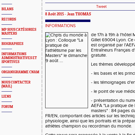
Tweet
BILANS
8 Août 2015 - Jean THOMAS
RECORDS
INFORMATIONS
MP SOUS CATÉGORIES
MASTERS
de 17h à 19h à l'hôtel
Gillet 69004 Lyon. Ce 
BIOGRAPHIES
est organisé par l'AEF
Entraîneurs Français d
INFORMATIONS
gratuite.
ADMINISTRATIVES ET
SPORTIVES
Les thèmes développés
ORGANIGRAMME CNAM
- les bases et les prin
- les témoignages d'en
NOUS CONTACTER
(MAIL)
- le point de vue médic
LIENS
- présentation du numé
AEFA "La pratique de l
FORUM
masters" : 84 pages d
FR/EN, comportant des articles sur les techniq
physiologie, ainsi que les portraits et la prépa
athlètes champion ou recordman du monde.