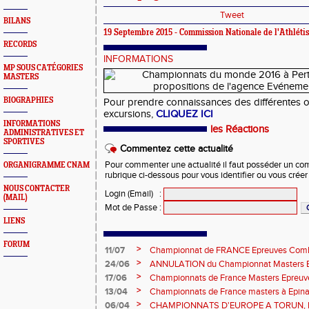
Tweet
BILANS
19 Septembre 2015 - Commission Nationale de l'Athléti
RECORDS
INFORMATIONS
MP SOUS CATÉGORIES
MASTERS
BIOGRAPHIES
Pour prendre connaissances des différentes of
excursions,
CLIQUEZ ICI
INFORMATIONS
les Réactions
ADMINISTRATIVES ET
SPORTIVES
Commentez cette actualité
Pour commenter une actualité il faut posséder un compt
ORGANIGRAMME CNAM
rubrique ci-dessous pour vous identifier ou vous crée
NOUS CONTACTER
Login (Email)
:
(MAIL)
Mot de Passe
:
LIENS
FORUM
>
11/07
Championnat de FRANCE Epreuves Comb
et Marche CHATEAUROUX
>
24/06
ANNULATION du Championnat Masters EC
Châteauroux les 27-28 juin
>
17/06
Championnats de France Masters Epreuv
fond long
>
13/04
Championnats de France masters à Epinal
prévisionnels, montée de barres et minim
>
06/04
CHAMPIONNATS D'EUROPE A TORUN, le b