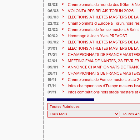
>
18/03
Championnats du monde des 50km à New 
Sébastien DOUMENC.
>
06/03
VOLONTAIRES RELAIS TORUN 2026
>
02/03
ELECTIONS ATHLETES MASTERS DE LA 
2ème vote : athlètes hommes.
>
22/02
Championnats d'Europe à Torun, horaires d
informations...
>
12/02
Championnats de france masters à Saint B
février 2026.
>
10/02
Hommage à Jean-Yves PREVOST...
>
02/02
ELECTIONS ATHLETES MASTERS DE LA 
vote : athlètes femmes.
>
31/01
ELECTIONS ATHLETES MASTERS DE LA 
>
17/01
CHAMPIONNATS DE FRANCE MASTERS 
informations sur les inscriptions et report 
>
12/01
MEETING EMA DE NANTES, 28 FEVRIER
>
09/01
ANNONCE CHAMPIONNATS DE FRANC
ÉPREUVES COMBINÉES ET ÉPREUVES D
>
26/11
CHAMPIONNATS DE FRANCE MASTERS 
2026, site de l'organisation.
>
19/11
Championnats de France masters piste 20
>
17/11
Infos championnats d'Europe masters hi
>
01/11
Infos compétitions hors stade masters et 