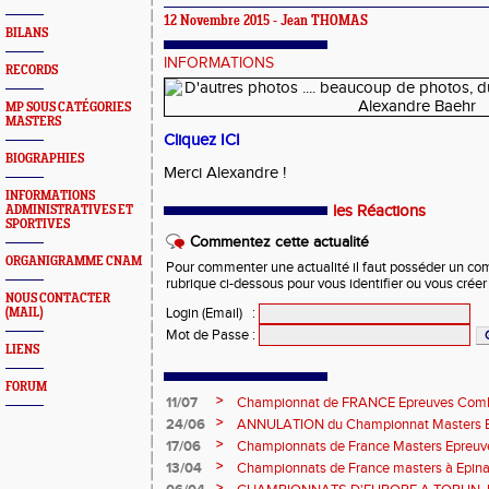
12 Novembre 2015 - Jean THOMAS
BILANS
INFORMATIONS
RECORDS
MP SOUS CATÉGORIES
MASTERS
Cliquez ICI
BIOGRAPHIES
Merci Alexandre !
INFORMATIONS
les Réactions
ADMINISTRATIVES ET
SPORTIVES
Commentez cette actualité
ORGANIGRAMME CNAM
Pour commenter une actualité il faut posséder un compt
rubrique ci-dessous pour vous identifier ou vous crée
NOUS CONTACTER
Login (Email)
:
(MAIL)
Mot de Passe
:
LIENS
FORUM
>
11/07
Championnat de FRANCE Epreuves Comb
et Marche CHATEAUROUX
>
24/06
ANNULATION du Championnat Masters EC
Châteauroux les 27-28 juin
>
17/06
Championnats de France Masters Epreuv
fond long
>
13/04
Championnats de France masters à Epinal
prévisionnels, montée de barres et minim
>