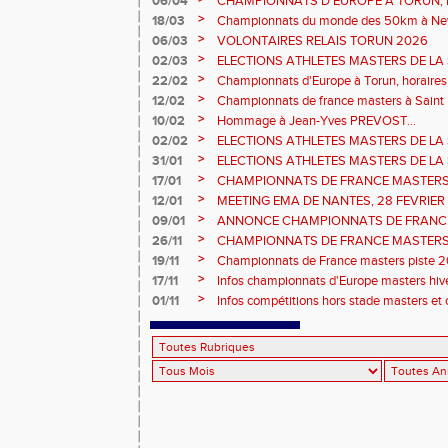
06/04
CHAMPIONNATS D'EUROPE A TORUN, le b
>
18/03
Championnats du monde des 50km à New 
Sébastien DOUMENC.
>
06/03
VOLONTAIRES RELAIS TORUN 2026
>
02/03
ELECTIONS ATHLETES MASTERS DE LA 
2ème vote : athlètes hommes.
>
22/02
Championnats d'Europe à Torun, horaires d
informations...
>
12/02
Championnats de france masters à Saint B
février 2026.
>
10/02
Hommage à Jean-Yves PREVOST...
>
02/02
ELECTIONS ATHLETES MASTERS DE LA 
vote : athlètes femmes.
>
31/01
ELECTIONS ATHLETES MASTERS DE LA 
>
17/01
CHAMPIONNATS DE FRANCE MASTERS 
informations sur les inscriptions et report 
>
12/01
MEETING EMA DE NANTES, 28 FEVRIER
>
09/01
ANNONCE CHAMPIONNATS DE FRANC
ÉPREUVES COMBINÉES ET ÉPREUVES D
>
26/11
CHAMPIONNATS DE FRANCE MASTERS 
2026, site de l'organisation.
>
19/11
Championnats de France masters piste 20
>
17/11
Infos championnats d'Europe masters hi
>
01/11
Infos compétitions hors stade masters et 