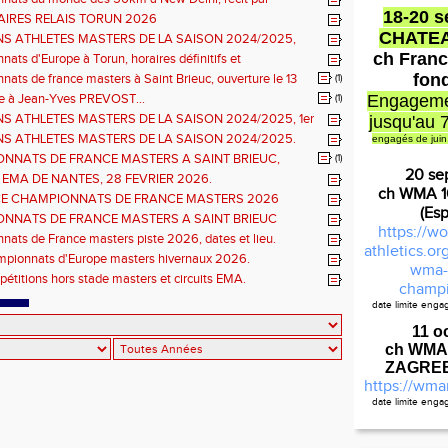
en DOUMENC.
18-20 
IRES RELAIS TORUN 2026
CHATE
NS ATHLETES MASTERS DE LA SAISON 2024/2025,
e : athlètes hommes.
ch Franc
ats d'Europe à Torun, horaires définitifs et
ns...
fon
ats de france masters à Saint Brieuc, ouverture le 13
(1)
026.
à Jean-Yves PREVOST...
Engageme
(1)
NS ATHLETES MASTERS DE LA SAISON 2024/2025, 1er
jusqu'au 
hlètes femmes.
NS ATHLETES MASTERS DE LA SAISON 2024/2025.
engagés de juin
NNATS DE FRANCE MASTERS A SAINT BRIEUC,
(1)
20 se
ns sur les inscriptions et report de la date limite.
 EMA DE NANTES, 28 FEVRIER 2026.
ch WMA 
E CHAMPIONNATS DE FRANCE MASTERS 2026
(Es
S COMBINÉES ET ÉPREUVES DE DEMI FOND LONG.
NNATS DE FRANCE MASTERS A SAINT BRIEUC
https://wo
 de l'organisation.
ats de France masters piste 2026, dates et lieu.
athletics.o
mpionnats d'Europe masters hivernaux 2026.
wma-
pétitions hors stade masters et circuits EMA.
champi
date limite eng
Règlemen
11 o
ch WMA
ZAGREB 
https://wma
date limite eng
Cal