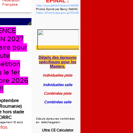
EPINAL :
Fédération
Française
http://www.athle.fr/direct/314958
Photos Epinal par Bercy NIANG :
https://photos.app.goo.gl/3QwMbzgWHVdYf5pw7
ENCE
N 2027
aire pour
oute
Détails des épreuves
spécifiques
pour les
étition
Masters.
 le 1er
Individuelles piste
bre 2026
Individuelles salle
!!
Combinées piste
septembre
Combinées salle
(Roumanie)
 hors stade
ORRC
Calculs épreuves combinées
ngagement 10 août
en téléchargeant :
nfos
Ultra CE Calculator