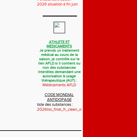
2026 situation à fin juin.
----------------
ATHLETE ET
MEDICAMENTS
Je prends un traitement
médical au cours de la
saison, je contrôle sur le
lien AFLD si il contient ou
non des substances
interdites demandant une
autorisation à usage
thérapeutique (AUT) :
Médicaments AFLD
CODE MONDIAL
ANTIDOPAGE
liste des substances :
2026list_final_fr_clean_october_2025.pdf