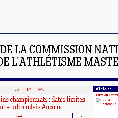
 DE LA COMMISSION NAT
DE L'ATHLÉTISME MAST
ACTUALITÉS
ATHLE.FR
Livre du Cente
ins championnats : dates limites
t + infos relais Ancona
Tweet