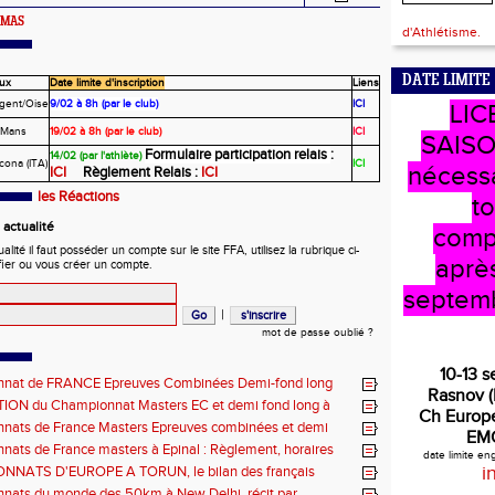
HOMAS
d'Athlétisme.
DATE LIMITE
eux
Date limite d'inscription
Liens
gent/Oise
9/02 à 8h (par le club)
ICI
LIC
 Mans
19/02 à 8h (par le club)
ICI
SAISO
Formulaire participation relais
:
14/02 (par l'athlète)
cona (ITA)
ICI
nécess
ICI
Règlement Relais :
ICI
les Réactions
t
actualité
comp
ité il faut posséder un compte sur le site FFA, utilisez la rubrique ci-
après
fier ou vous créer un compte.
septem
|
mot de passe oublié ?
10-13 
nat de FRANCE Epreuves Combinées Demi-fond long
Rasnov 
he CHATEAUROUX
ON du Championnat Masters EC et demi fond long à
Ch Europe
ux les 27-28 juin
nats de France Masters Epreuves combinées et demi
EM
ats de France masters à Epinal : Règlement, horaires
date limite e
nels, montée de barres et minimas médailles
i
NATS D'EUROPE A TORUN, le bilan des français
nats du monde des 50km à New Delhi, récit par