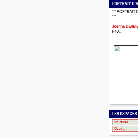
PORTRAIT D'
*** PORTRAIT 
***
Joanna DERBI
F40...
LES ESPACES