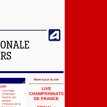
IONALE
ERS
Mises à jour du site
naire
LIVE
L'ouvrage
CHAMPIONNATS
richement
illustré, qui
DE FRANCE
retrace
l’Histoire de la