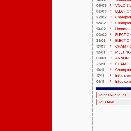
Sébasti
>
06/03
VOLONTA
>
02/03
ELECTIO
2ème vot
>
22/02
Championn
informatio
>
12/02
Championn
février 2
>
10/02
Hommage 
>
02/02
ELECTIO
vote : at
>
31/01
ELECTIO
>
17/01
CHAMPIO
informatio
>
12/01
MEETING
>
09/01
ANNONC
ÉPREUVE
>
26/11
CHAMPIO
2026, site
>
19/11
Championn
>
17/11
Infos cha
>
01/11
Infos com