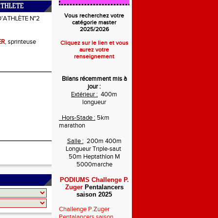
ATHLETE
Vous recherchez votre
D'ATHLÈTE N°2
catégorie master
2025/2026
ER
, sprinteuse
Cliquez sur le lien et vous
aurez votre
renseignement
Bilans récemment mis à
jour :
Extérieur :
400m
longueur
Hors-Stade :
5km
marathon
Salle :
200m 400m
Longueur Triple-saut
50m Heptathlon M
5000marche
PODIUMS Challenge P.
Zuger
Pentalancers
saison 2025
Challenge P.Zuger
Pentalancers saison