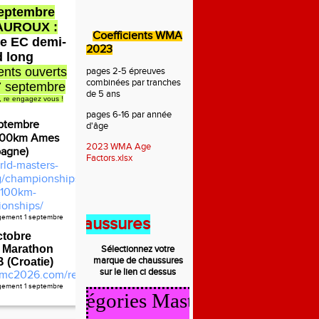
septembre
AUROUX :
Coefficients WMA
e EC demi-
2023
d long
nts ouverts
pages 2-5 épreuves
combinées par tranches
7 septembre
de 5 ans
, re engagez vous !
pages 6-16 par année
ptembre
d'âge
100km Ames
2023 WMA Age
pagne)
Factors.xlsx
rld-masters-
rg/championships/2026-
100km-
onships/
agement 1 septembre
t des chaussures
ctobre
 Marathon
Sélectionnez votre
marque de
chaussures
(Croatie)
sur le lien ci dessus
mc2026.com/register.html
agement 1 septembre
cul Catégories Masters 2025/2026