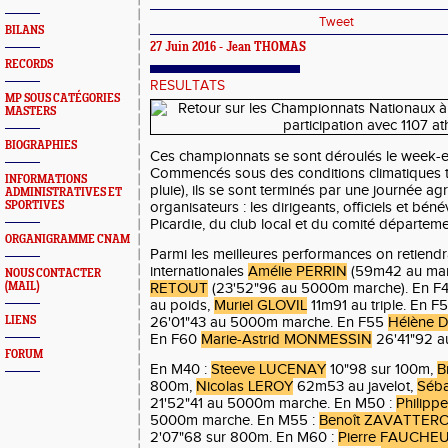
Tweet
BILANS
27 Juin 2016 - Jean THOMAS
RECORDS
RESULTATS
MP SOUS CATÉGORIES
MASTERS
BIOGRAPHIES
Ces championnats se sont déroulés le week-en
Commencés sous des conditions climatiques trè
INFORMATIONS
pluie), ils se sont terminés par une journée ag
ADMINISTRATIVES ET
SPORTIVES
organisateurs : les dirigeants, officiels et bén
Picardie, du club local et du comité départeme
ORGANIGRAMME CNAM
Parmi les meilleures performances on retiend
internationales
Amélie PERRIN
(59m42 au mar
NOUS CONTACTER
(MAIL)
RETOUT
(23'52"96 au 5000m marche). En F
au poids,
Muriel GLOVIL
11m91 au triple. En F
LIENS
26'01"43 au 5000m marche. En F55
Hélène 
En F60
Marie-Astrid MONMESSIN
26'41"92 a
FORUM
En M40 :
Steeve LUCENAY
10"98 sur 100m,
B
800m,
Nicolas LEROY
62m53 au javelot,
Séb
21'52"41 au 5000m marche. En M50 :
Philip
5000m marche. En M55 :
Benoît ZAVATTER
2'07"68 sur 800m. En M60 :
Pierre FAUCHE