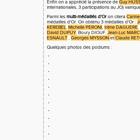
Enfin on a apprécié la présence de
Guy HUS
internationales, 3 participations au JO) vain
Parmi les
multi-médaillés d'Or
on citera
Carin
médailles d'Or. On obtenu 3 médailles d'Or :
J
KEREBEL
,
Michelle PERONI
,
Irène DAGUERE
,
David DUPUY
, Boury DIOUF,
Jean-Luc MAR
ESNAULT
,
Georges MYSSON
et
Claude RE
Quelques photos des podiums :