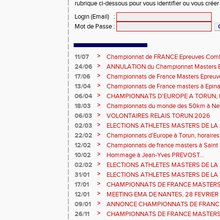
rubrique ci-dessous pour vous identifier ou vous crée
Login (Email)
:
Mot de Passe
:
>
11/07
Championnat de FRANCE Epreuves Comb
et Marche CHATEAUROUX
>
24/06
ANNULATION du Championnat Masters EC
Châteauroux les 27-28 juin
>
17/06
Championnats de France Masters Epreuv
fond long
>
13/04
Championnats de France masters à Epinal
prévisionnels, montée de barres et minim
>
06/04
CHAMPIONNATS D'EUROPE A TORUN, le b
>
18/03
Championnats du monde des 50km à New 
Sébastien DOUMENC.
>
06/03
VOLONTAIRES RELAIS TORUN 2026
>
02/03
ELECTIONS ATHLETES MASTERS DE LA 
2ème vote : athlètes hommes.
>
22/02
Championnats d'Europe à Torun, horaires d
informations...
>
12/02
Championnats de france masters à Saint B
février 2026.
>
10/02
Hommage à Jean-Yves PREVOST...
>
02/02
ELECTIONS ATHLETES MASTERS DE LA 
vote : athlètes femmes.
>
31/01
ELECTIONS ATHLETES MASTERS DE LA 
>
17/01
CHAMPIONNATS DE FRANCE MASTERS 
informations sur les inscriptions et report 
>
12/01
MEETING EMA DE NANTES, 28 FEVRIER
>
09/01
ANNONCE CHAMPIONNATS DE FRANC
ÉPREUVES COMBINÉES ET ÉPREUVES D
>
26/11
CHAMPIONNATS DE FRANCE MASTERS 