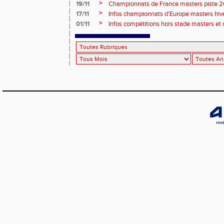
2026, site de l'organisation.
>
19/11
Championnats de France masters piste 20
>
17/11
Infos championnats d'Europe masters hi
>
01/11
Infos compétitions hors stade masters et 