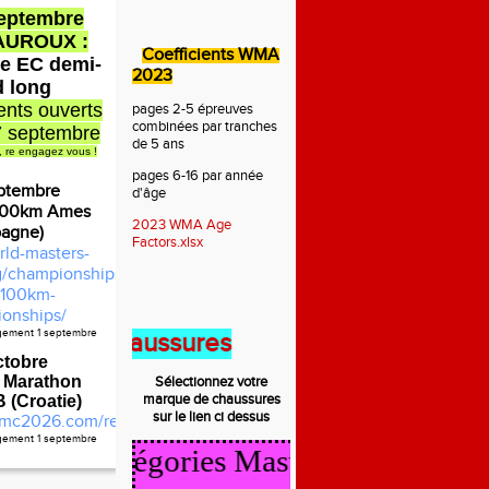
septembre
AUROUX :
Coefficients WMA
e EC demi-
2023
d long
nts ouverts
pages 2-5 épreuves
combinées par tranches
7 septembre
de 5 ans
, re engagez vous !
pages 6-16 par année
ptembre
d'âge
100km Ames
2023 WMA Age
pagne)
Factors.xlsx
rld-masters-
rg/championships/2026-
100km-
onships/
agement 1 septembre
t des chaussures
ctobre
 Marathon
Sélectionnez votre
marque de
chaussures
(Croatie)
sur le lien ci dessus
mc2026.com/register.html
agement 1 septembre
cul Catégories Masters 2025/2026