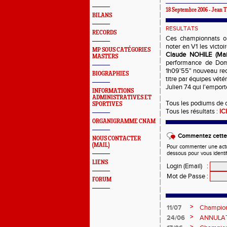
18 Septembre 2006 - Jea
BILANS
RESULTATS
RECORDS
Ces championnats ont
noter en V1 les victo
MP SOUS CATÉGORIES
Claude NOHILE (Mair
MASTERS
performance de Dom
1h09'55" nouveau reco
BIOGRAPHIES
titre par équipes vété
Julien 74 qui l'emport
INFORMATIONS
ADMINISTRATIVES ET
Tous les podiums de 
SPORTIVES
Tous les résultats :
ICI
ORGANIGRAMME CNAM
Commentez cette 
NOUS CONTACTER
(MAIL)
Pour commenter une actual
dessous pour vous identi
LIENS
Login (Email)
:
Mot de Passe
:
FORUM
>
11/07
Champion
et Marc
>
24/06
ANNULATI
Châteauro