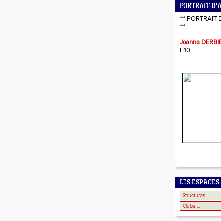
PORTRAIT D'
*** PORTRAIT 
***
Joanna DERBI
F40...
LES ESPACES