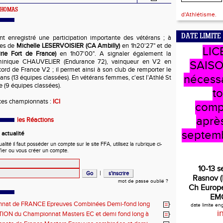
n THOMAS
d'Athlétisme.
DATE LIMITE
 enregistré une participation importante des vétérans ; à
ires de
Michelle LESERVOISIER (CA Ambilly)
en 1h20'27" et de
LIC
ie Fort de France)
en 1h07'00". A signaler également la
inique CHAUVELIER (Endurance 72), vainqueur en V2 en
SAISO
rd de France V2 ; il permet ainsi à son club de remporter le
nécess
rans (13 équipes classées). En vétérans femmes, c'est l'Athlé St
e (9 équipes classées).
t
ces championnats :
ICI
comp
après
les Réactions
septem
actualité
ité il faut posséder un compte sur le site FFA, utilisez la rubrique ci-
fier ou vous créer un compte.
10-13 
|
Rasnov 
mot de passe oublié ?
Ch Europe
EM
nat de FRANCE Epreuves Combinées Demi-fond long
date limite e
he CHATEAUROUX
i
ON du Championnat Masters EC et demi fond long à
ux les 27-28 juin