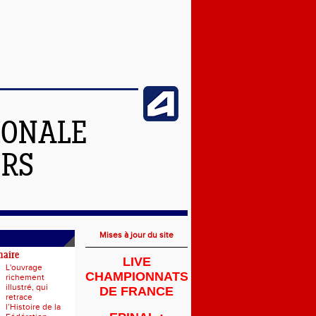
IONALE
ERS
Mises à jour du site
naire
LIVE
L'ouvrage
CHAMPIONNATS
richement
illustré, qui
DE FRANCE
retrace
l’Histoire de la