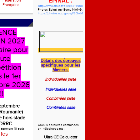
EPINAL :
Fédération
Française
http://www.athle.fr/direct/314958
Photos Epinal par Bercy NIANG :
https://photos.app.goo.gl/3QwMbzgWHVdYf5pw7
ENCE
N 2027
aire pour
oute
Détails des épreuves
spécifiques
pour les
étition
Masters.
 le 1er
Individuelles piste
bre 2026
Individuelles salle
!!
Combinées piste
septembre
Combinées salle
(Roumanie)
 hors stade
ORRC
Calculs épreuves combinées
ngagement 10 août
en téléchargeant :
nfos
Ultra CE Calculator