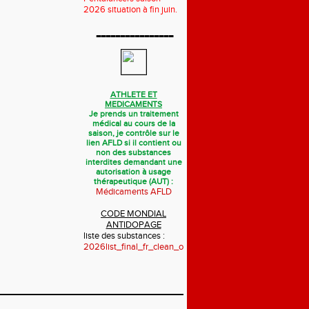
2026 situation à fin juin.
----------------
ATHLETE ET
MEDICAMENTS
Je prends un traitement
médical au cours de la
saison, je contrôle sur le
lien AFLD si il contient ou
non des substances
interdites demandant une
autorisation à usage
thérapeutique (AUT) :
Médicaments AFLD
CODE MONDIAL
ANTIDOPAGE
liste des substances :
2026list_final_fr_clean_october_2025.pdf