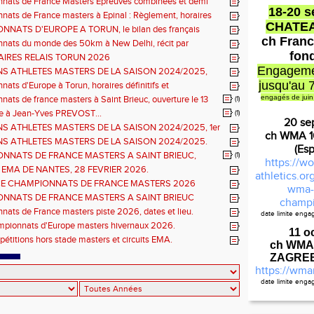
nats de France Masters Epreuves combinées et demi
18-20 
ats de France masters à Epinal : Règlement, horaires
CHATE
nels, montée de barres et minimas médailles
NATS D'EUROPE A TORUN, le bilan des français
ch Franc
nats du monde des 50km à New Delhi, récit par
en DOUMENC.
fon
IRES RELAIS TORUN 2026
Engageme
NS ATHLETES MASTERS DE LA SAISON 2024/2025,
e : athlètes hommes.
jusqu'au 
ats d'Europe à Torun, horaires définitifs et
ns...
engagés de juin
ats de france masters à Saint Brieuc, ouverture le 13
(1)
026.
à Jean-Yves PREVOST...
(1)
20 se
NS ATHLETES MASTERS DE LA SAISON 2024/2025, 1er
ch WMA 
hlètes femmes.
NS ATHLETES MASTERS DE LA SAISON 2024/2025.
(Es
NNATS DE FRANCE MASTERS A SAINT BRIEUC,
(1)
https://wo
ns sur les inscriptions et report de la date limite.
 EMA DE NANTES, 28 FEVRIER 2026.
athletics.o
E CHAMPIONNATS DE FRANCE MASTERS 2026
wma-
S COMBINÉES ET ÉPREUVES DE DEMI FOND LONG.
NNATS DE FRANCE MASTERS A SAINT BRIEUC
champi
 de l'organisation.
ats de France masters piste 2026, dates et lieu.
date limite eng
Règlemen
mpionnats d'Europe masters hivernaux 2026.
11 o
pétitions hors stade masters et circuits EMA.
ch WMA
ZAGREB 
https://wma
date limite eng
Cal