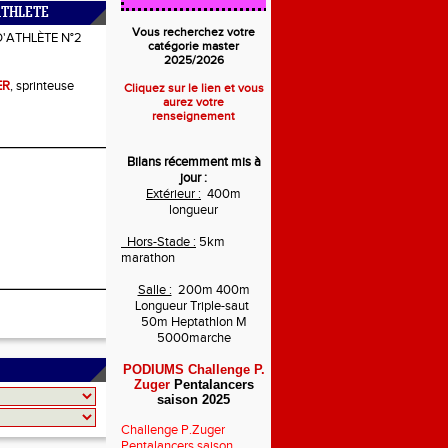
ATHLETE
Vous recherchez votre
D'ATHLÈTE N°2
catégorie master
2025/2026
ER
, sprinteuse
Cliquez sur le lien et vous
aurez votre
renseignement
Bilans récemment mis à
jour :
Extérieur :
400m
longueur
Hors-Stade :
5km
marathon
Salle :
200m 400m
Longueur Triple-saut
50m Heptathlon M
5000marche
PODIUMS Challenge P.
Zuger
Pentalancers
saison 2025
Challenge P.Zuger
Pentalancers saison