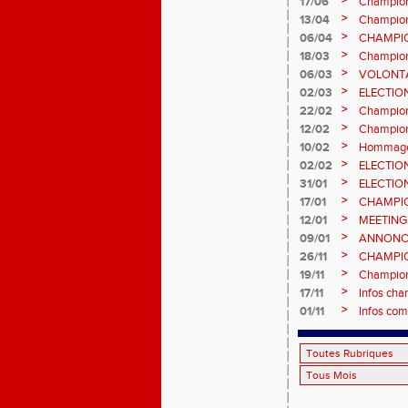
>
17/06
Champion
fond long
>
13/04
Championn
prévision
>
06/04
CHAMPION
>
18/03
Champion
Sébasti
>
06/03
VOLONTA
>
02/03
ELECTIO
2ème vot
>
22/02
Championn
informatio
>
12/02
Championn
février 2
>
10/02
Hommage 
>
02/02
ELECTIO
vote : at
>
31/01
ELECTIO
>
17/01
CHAMPIO
informatio
>
12/01
MEETING
>
09/01
ANNONC
ÉPREUVE
>
26/11
CHAMPIO
2026, site
>
19/11
Championn
>
17/11
Infos cha
>
01/11
Infos com