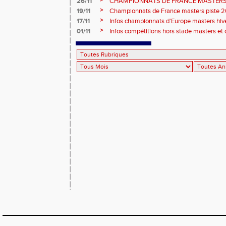
>
26/11
CHAMPIONNATS DE FRANCE MASTERS 
2026, site de l'organisation.
>
19/11
Championnats de France masters piste 20
>
17/11
Infos championnats d'Europe masters hi
>
01/11
Infos compétitions hors stade masters et 