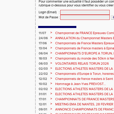
Pour commenter une actualité il faut posséder un compt
rubrique ci-dessous pour vous identifier ou vous crée
Login (Email)
:
Mot de Passe
:
>
11/07
Championnat de FRANCE Epreuves Comb
et Marche CHATEAUROUX
>
24/06
ANNULATION du Championnat Masters EC
Châteauroux les 27-28 juin
>
17/06
Championnats de France Masters Epreuv
fond long
>
13/04
Championnats de France masters à Epinal
prévisionnels, montée de barres et minim
>
06/04
CHAMPIONNATS D'EUROPE A TORUN, le b
>
18/03
Championnats du monde des 50km à New 
Sébastien DOUMENC.
>
06/03
VOLONTAIRES RELAIS TORUN 2026
>
02/03
ELECTIONS ATHLETES MASTERS DE LA 
2ème vote : athlètes hommes.
>
22/02
Championnats d'Europe à Torun, horaires d
informations...
>
12/02
Championnats de france masters à Saint B
février 2026.
>
10/02
Hommage à Jean-Yves PREVOST...
>
02/02
ELECTIONS ATHLETES MASTERS DE LA 
vote : athlètes femmes.
>
31/01
ELECTIONS ATHLETES MASTERS DE LA 
>
17/01
CHAMPIONNATS DE FRANCE MASTERS 
informations sur les inscriptions et report 
>
12/01
MEETING EMA DE NANTES, 28 FEVRIER
>
09/01
ANNONCE CHAMPIONNATS DE FRANC
ÉPREUVES COMBINÉES ET ÉPREUVES D