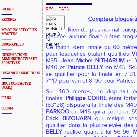
RESULTATS
BILANS
Compteur bloqué à
RECORDS
Rien de plus normal puisq
MP SOUS CATÉGORIES
MASTERS
matinée, aucune finale n'était pro
BIOGRAPHIES
Ce matin, demi finale du 60 mètr
pour lesquelles étaient qualifiés
V
INFORMATIONS
ADMINISTRATIVES ET
M35,
Jean Michel NITHARUM
et
SPORTIVES
M40 et
Patrice BELLY
en M45. Seu
se qualifier pour la finale en 7"31
ORGANIGRAMME CNAM
7"47 pou Ivan et 8"00 pour Patrice.
NOUS CONTACTER
(MAIL)
Sur 400 mètres, on disputait é
finales.
Philippe CORRE
étant forfai
LIENS
(53"28) disputera la finale des M
FORUM
PARKOO
en M45 qui a couru en 5
Erick BIZOUARN
qui malgré ses
qualifier dans la plus relevée des 
BELLY
réalise quant à lui 56"96.
M