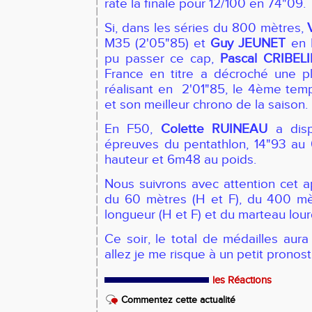
rate la finale pour 12/100 en 74"09.
Si, dans les séries du 800 mètres,
M35 (2'05"85) et
Guy JEUNET
en M
pu passer ce cap,
Pascal CRIBEL
France en titre a décroché une p
réalisant en 2'01"85, le 4ème temp
et son meilleur chrono de la saison.
En F50,
Colette RUINEAU
a disp
épreuves du pentathlon, 14"93 au
hauteur et 6m48 au poids.
Nous suivrons avec attention cet ap
du 60 mètres (H et F), du 400 mèt
longueur (H et F) et du marteau lour
Ce soir, le total de médailles aur
allez je me risque à un petit pronostic
les Réactions
Commentez cette actualité