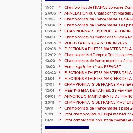
>
11/07
Championnat de FRANCE Epreuves Comb
et Marche CHATEAUROUX
>
24/06
ANNULATION du Championnat Masters EC
Châteauroux les 27-28 juin
>
17/06
Championnats de France Masters Epreuv
fond long
>
13/04
Championnats de France masters à Epinal
prévisionnels, montée de barres et minim
>
06/04
CHAMPIONNATS D'EUROPE A TORUN, le b
>
18/03
Championnats du monde des 50km à New 
Sébastien DOUMENC.
>
06/03
VOLONTAIRES RELAIS TORUN 2026
>
02/03
ELECTIONS ATHLETES MASTERS DE LA 
2ème vote : athlètes hommes.
>
22/02
Championnats d'Europe à Torun, horaires d
informations...
>
12/02
Championnats de france masters à Saint B
février 2026.
>
10/02
Hommage à Jean-Yves PREVOST...
>
02/02
ELECTIONS ATHLETES MASTERS DE LA 
vote : athlètes femmes.
>
31/01
ELECTIONS ATHLETES MASTERS DE LA 
>
17/01
CHAMPIONNATS DE FRANCE MASTERS 
informations sur les inscriptions et report 
>
12/01
MEETING EMA DE NANTES, 28 FEVRIER
>
09/01
ANNONCE CHAMPIONNATS DE FRANC
ÉPREUVES COMBINÉES ET ÉPREUVES D
>
26/11
CHAMPIONNATS DE FRANCE MASTERS 
2026, site de l'organisation.
>
19/11
Championnats de France masters piste 20
>
17/11
Infos championnats d'Europe masters hi
>
01/11
Infos compétitions hors stade masters et 