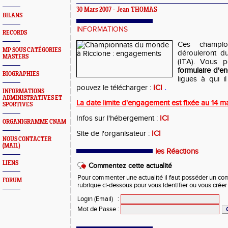
30 Mars 2007 - Jean THOMAS
BILANS
INFORMATIONS
RECORDS
Ces champi
MP SOUS CATÉGORIES
dérouleront d
MASTERS
(ITA). Vous p
formulaire d'
BIOGRAPHIES
ligues à qui i
pouvez le télécharger :
ICI
.
INFORMATIONS
ADMINISTRATIVES ET
La date limite d'engagement est fixée au 14 ma
SPORTIVES
Infos sur l'hébergement :
ICI
ORGANIGRAMME CNAM
Site de l'organisateur :
ICI
NOUS CONTACTER
(MAIL)
les Réactions
LIENS
Commentez cette actualité
Pour commenter une actualité il faut posséder un compt
FORUM
rubrique ci-dessous pour vous identifier ou vous crée
Login (Email)
:
Mot de Passe
: