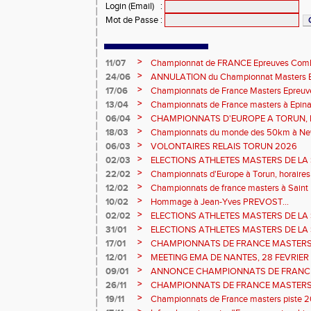
Login (Email)
:
Mot de Passe
:
>
11/07
Championnat de FRANCE Epreuves Comb
et Marche CHATEAUROUX
>
24/06
ANNULATION du Championnat Masters EC
Châteauroux les 27-28 juin
>
17/06
Championnats de France Masters Epreuv
fond long
>
13/04
Championnats de France masters à Epinal
prévisionnels, montée de barres et minim
>
06/04
CHAMPIONNATS D'EUROPE A TORUN, le b
>
18/03
Championnats du monde des 50km à New 
Sébastien DOUMENC.
>
06/03
VOLONTAIRES RELAIS TORUN 2026
>
02/03
ELECTIONS ATHLETES MASTERS DE LA 
2ème vote : athlètes hommes.
>
22/02
Championnats d'Europe à Torun, horaires d
informations...
>
12/02
Championnats de france masters à Saint B
février 2026.
>
10/02
Hommage à Jean-Yves PREVOST...
>
02/02
ELECTIONS ATHLETES MASTERS DE LA 
vote : athlètes femmes.
>
31/01
ELECTIONS ATHLETES MASTERS DE LA 
>
17/01
CHAMPIONNATS DE FRANCE MASTERS 
informations sur les inscriptions et report 
>
12/01
MEETING EMA DE NANTES, 28 FEVRIER
>
09/01
ANNONCE CHAMPIONNATS DE FRANC
ÉPREUVES COMBINÉES ET ÉPREUVES D
>
26/11
CHAMPIONNATS DE FRANCE MASTERS 
2026, site de l'organisation.
>
19/11
Championnats de France masters piste 20