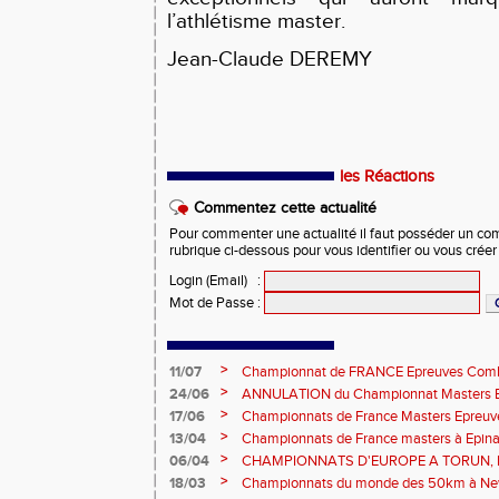
l’athlétisme master.
Jean-Claude DEREMY
les Réactions
Commentez cette actualité
Pour commenter une actualité il faut posséder un compt
rubrique ci-dessous pour vous identifier ou vous crée
Login (Email)
:
Mot de Passe
:
>
11/07
Championnat de FRANCE Epreuves Comb
et Marche CHATEAUROUX
>
24/06
ANNULATION du Championnat Masters EC
Châteauroux les 27-28 juin
>
17/06
Championnats de France Masters Epreuv
fond long
>
13/04
Championnats de France masters à Epinal
prévisionnels, montée de barres et minim
>
06/04
CHAMPIONNATS D'EUROPE A TORUN, le b
>
18/03
Championnats du monde des 50km à New 