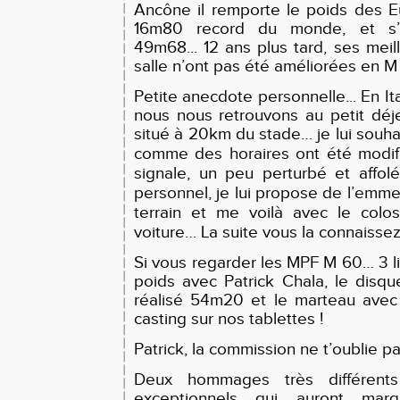
Ancône il remporte le poids des E
16m80 record du monde, et s’
49m68... 12 ans plus tard, ses mei
salle n’ont pas été améliorées en M
Petite anecdote personnelle... En I
nous nous retrouvons au petit déj
situé à 20km du stade… je lui souh
comme des horaires ont été modi
signale, un peu perturbé et affol
personnel, je lui propose de l’emme
terrain et me voilà avec le colo
voiture… La suite vous la connaissez
Si vous regarder les MPF M 60… 3 l
poids avec Patrick Chala, le disq
réalisé 54m20 et le marteau ave
casting sur nos tablettes !
Patrick, la commission ne t’oublie pa
Deux hommages très différent
exceptionnels qui auront marq