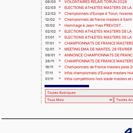
Sébastien DOUMENC.
>
06/03
VOLONTAIRES RELAIS TORUN 2026
>
02/03
ELECTIONS ATHLETES MASTERS DE LA 
2ème vote : athlètes hommes.
>
22/02
Championnats d'Europe à Torun, horaires d
informations...
>
12/02
Championnats de france masters à Saint B
février 2026.
>
10/02
Hommage à Jean-Yves PREVOST...
>
02/02
ELECTIONS ATHLETES MASTERS DE LA 
vote : athlètes femmes.
>
31/01
ELECTIONS ATHLETES MASTERS DE LA 
>
17/01
CHAMPIONNATS DE FRANCE MASTERS 
informations sur les inscriptions et report 
>
12/01
MEETING EMA DE NANTES, 28 FEVRIER
>
09/01
ANNONCE CHAMPIONNATS DE FRANC
ÉPREUVES COMBINÉES ET ÉPREUVES D
>
26/11
CHAMPIONNATS DE FRANCE MASTERS 
2026, site de l'organisation.
>
19/11
Championnats de France masters piste 20
>
17/11
Infos championnats d'Europe masters hi
>
01/11
Infos compétitions hors stade masters et 