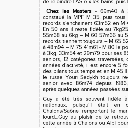
de rejoindre l’AS Aix les bains, pui
Chez les Masters
- 69m40 à 36
constitué la MPF M 35, puis tous 
records s’enchainent 63m52 en M 
En 50 ans il reste fidèle au 7kg
55m68 au 6kg – M 60 57m66 au 5 
records tiennent toujours – M 65 
à 48m94 – M 75 41m61 - M 80 le po
à 3kg, 33m54 et 29m79 pour ses 85 
seniors, 12 catégories traversées,
années d’activité, il est encore 5 f
des bilans tous temps et en M 45 Il
le russe Youri Sedykh toujours 
senior avec 86m74 depuis 1986, n
après quelques années passées sur n
Guy a été très souvent fidèle 
nationaux, puisqu’il était en 
Chalons/Saône remportant le mar
lourd...Guy au plaisir de te retro
cette année à Chalons ou Albi pour