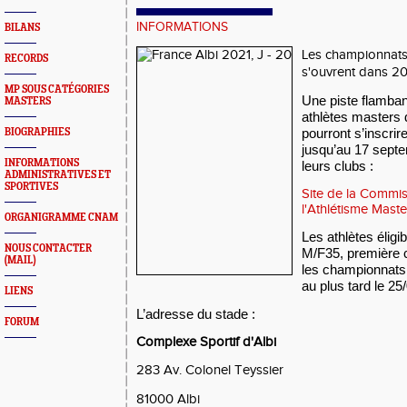
INFORMATIONS
BILANS
Les championnats
RECORDS
s'ouvrent dans 20
MP SOUS CATÉGORIES
Une piste flamban
MASTERS
athlètes masters 
pourront s’inscri
BIOGRAPHIES
jusqu’au 17 sept
INFORMATIONS
leurs clubs :
ADMINISTRATIVES ET
SPORTIVES
Site de la Commis
l'Athlétisme Master
ORGANIGRAMME CNAM
Les athlètes éligi
NOUS CONTACTER
M/F35, première 
(MAIL)
les championnats 
au plus tard le 25
LIENS
L’adresse du stade :
FORUM
Complexe Sportif d'Albi
283 Av. Colonel Teyssier
81000 Albi