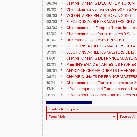
prévisionnels, montée de barres et minim
>
06/04
CHAMPIONNATS D'EUROPE A TORUN, le b
>
18/03
Championnats du monde des 50km à New 
Sébastien DOUMENC.
>
06/03
VOLONTAIRES RELAIS TORUN 2026
>
02/03
ELECTIONS ATHLETES MASTERS DE LA 
2ème vote : athlètes hommes.
>
22/02
Championnats d'Europe à Torun, horaires d
informations...
>
12/02
Championnats de france masters à Saint B
février 2026.
>
10/02
Hommage à Jean-Yves PREVOST...
>
02/02
ELECTIONS ATHLETES MASTERS DE LA 
vote : athlètes femmes.
>
31/01
ELECTIONS ATHLETES MASTERS DE LA 
>
17/01
CHAMPIONNATS DE FRANCE MASTERS 
informations sur les inscriptions et report 
>
12/01
MEETING EMA DE NANTES, 28 FEVRIER
>
09/01
ANNONCE CHAMPIONNATS DE FRANC
ÉPREUVES COMBINÉES ET ÉPREUVES D
>
26/11
CHAMPIONNATS DE FRANCE MASTERS 
2026, site de l'organisation.
>
19/11
Championnats de France masters piste 20
>
17/11
Infos championnats d'Europe masters hi
>
01/11
Infos compétitions hors stade masters et 