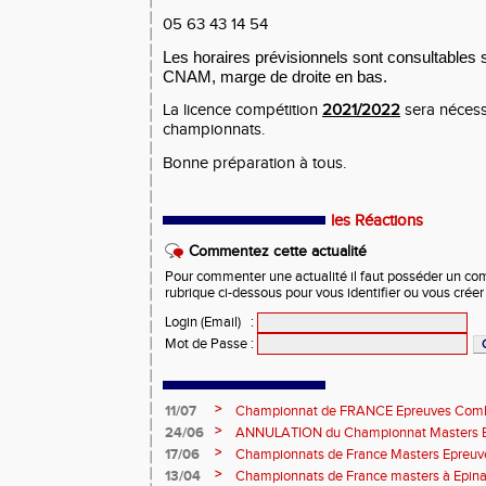
05 63 43 14 54
Les horaires prévisionnels sont consultables s
CNAM, marge de droite en bas.
La licence compétition
2021/2022
sera nécessa
championnats.
Bonne préparation à tous.
les Réactions
Commentez cette actualité
Pour commenter une actualité il faut posséder un compt
rubrique ci-dessous pour vous identifier ou vous crée
Login (Email)
:
Mot de Passe
:
>
11/07
Championnat de FRANCE Epreuves Comb
et Marche CHATEAUROUX
>
24/06
ANNULATION du Championnat Masters EC
Châteauroux les 27-28 juin
>
17/06
Championnats de France Masters Epreuv
fond long
>
13/04
Championnats de France masters à Epinal