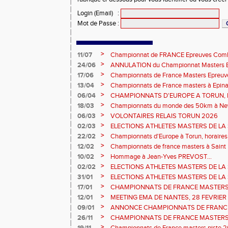
Login (Email)
:
Mot de Passe
:
>
11/07
Championnat de FRANCE Epreuves Comb
et Marche CHATEAUROUX
>
24/06
ANNULATION du Championnat Masters EC
Châteauroux les 27-28 juin
>
17/06
Championnats de France Masters Epreuv
fond long
>
13/04
Championnats de France masters à Epinal
prévisionnels, montée de barres et minim
>
06/04
CHAMPIONNATS D'EUROPE A TORUN, le b
>
18/03
Championnats du monde des 50km à New 
Sébastien DOUMENC.
>
06/03
VOLONTAIRES RELAIS TORUN 2026
>
02/03
ELECTIONS ATHLETES MASTERS DE LA 
2ème vote : athlètes hommes.
>
22/02
Championnats d'Europe à Torun, horaires d
informations...
>
12/02
Championnats de france masters à Saint B
février 2026.
>
10/02
Hommage à Jean-Yves PREVOST...
>
02/02
ELECTIONS ATHLETES MASTERS DE LA 
vote : athlètes femmes.
>
31/01
ELECTIONS ATHLETES MASTERS DE LA 
>
17/01
CHAMPIONNATS DE FRANCE MASTERS 
informations sur les inscriptions et report 
>
12/01
MEETING EMA DE NANTES, 28 FEVRIER
>
09/01
ANNONCE CHAMPIONNATS DE FRANC
ÉPREUVES COMBINÉES ET ÉPREUVES D
>
26/11
CHAMPIONNATS DE FRANCE MASTERS 
2026, site de l'organisation.
>