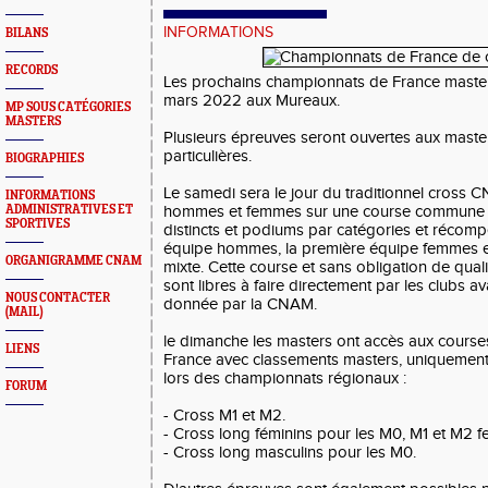
INFORMATIONS
BILANS
RECORDS
Les prochains championnats de France masters
mars 2022 aux Mureaux.
MP SOUS CATÉGORIES
MASTERS
Plusieurs épreuves seront ouvertes aux master
particulières.
BIOGRAPHIES
Le samedi sera le jour du traditionnel cross 
INFORMATIONS
ADMINISTRATIVES ET
hommes et femmes sur une course commune 
SPORTIVES
distincts et podiums par catégories et récom
équipe hommes, la première équipe femmes e
ORGANIGRAMME CNAM
mixte. Cette course et sans obligation de qualif
sont libres à faire directement par les clubs av
NOUS CONTACTER
donnée par la CNAM.
(MAIL)
le dimanche les masters ont accès aux cours
LIENS
France avec classements masters, uniquement si
lors des championnats régionaux :
FORUM
- Cross M1 et M2.
- Cross long féminins pour les M0, M1 et M2 
- Cross long masculins pour les M0.