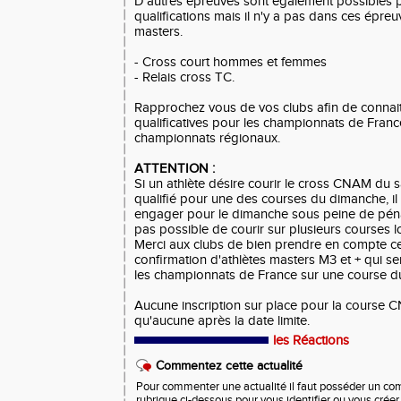
D'autres épreuves sont également possibles p
qualifications mais il n'y a pas dans ces épre
masters.
- Cross court hommes et femmes
- Relais cross TC.
Rapprochez vous de vos clubs afin de connait
qualificatives pour les championnats de Franc
championnats régionaux.
ATTENTION :
Si un athlète désire courir le cross CNAM du sa
qualifié pour une des courses du dimanche, il 
engager pour le dimanche sous peine de pénalit
pas possible de courir sur plusieurs courses 
Merci aux clubs de bien prendre en compte ce
confirmation d'athlètes masters M3 et + qui se
les championnats de France sur une course d
Aucune inscription sur place pour la course C
qu'aucune après la date limite.
les Réactions
Commentez cette actualité
Pour commenter une actualité il faut posséder un compt
rubrique ci-dessous pour vous identifier ou vous crée