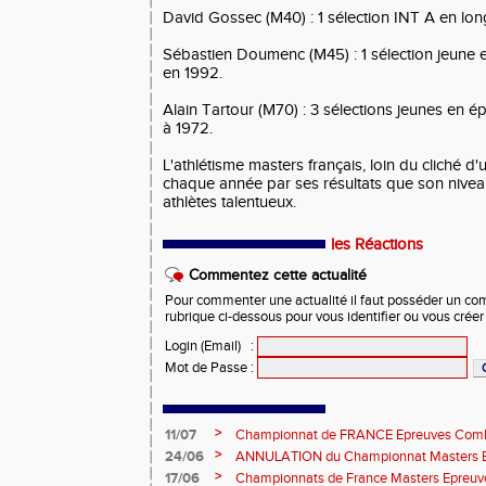
David Gossec (M40) : 1 sélection INT A en lo
Sébastien Doumenc (M45) : 1 sélection jeune
en 1992.
Alain Tartour (M70) : 3 sélections jeunes en é
à 1972.
L'athlétisme masters français, loin du cliché d'u
chaque année par ses résultats que son nivea
athlètes talentueux.
les Réactions
Commentez cette actualité
Pour commenter une actualité il faut posséder un compt
rubrique ci-dessous pour vous identifier ou vous crée
Login (Email)
:
Mot de Passe
:
>
11/07
Championnat de FRANCE Epreuves Comb
et Marche CHATEAUROUX
>
24/06
ANNULATION du Championnat Masters EC
Châteauroux les 27-28 juin
>
17/06
Championnats de France Masters Epreuv