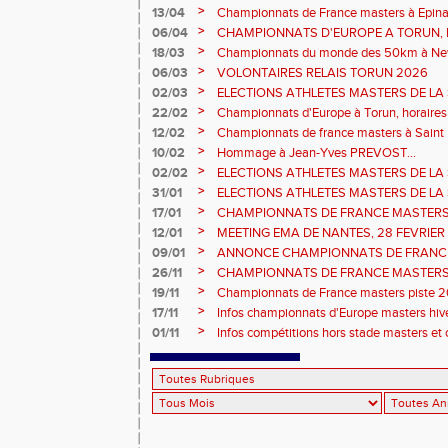
fond long
>
13/04
Championnats de France masters à Epinal
prévisionnels, montée de barres et minim
>
06/04
CHAMPIONNATS D'EUROPE A TORUN, le b
>
18/03
Championnats du monde des 50km à New 
Sébastien DOUMENC.
>
06/03
VOLONTAIRES RELAIS TORUN 2026
>
02/03
ELECTIONS ATHLETES MASTERS DE LA 
2ème vote : athlètes hommes.
>
22/02
Championnats d'Europe à Torun, horaires d
informations...
>
12/02
Championnats de france masters à Saint B
février 2026.
>
10/02
Hommage à Jean-Yves PREVOST...
>
02/02
ELECTIONS ATHLETES MASTERS DE LA 
vote : athlètes femmes.
>
31/01
ELECTIONS ATHLETES MASTERS DE LA 
>
17/01
CHAMPIONNATS DE FRANCE MASTERS 
informations sur les inscriptions et report 
>
12/01
MEETING EMA DE NANTES, 28 FEVRIER
>
09/01
ANNONCE CHAMPIONNATS DE FRANC
ÉPREUVES COMBINÉES ET ÉPREUVES D
>
26/11
CHAMPIONNATS DE FRANCE MASTERS 
2026, site de l'organisation.
>
19/11
Championnats de France masters piste 20
>
17/11
Infos championnats d'Europe masters hi
>
01/11
Infos compétitions hors stade masters et 