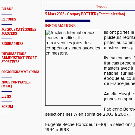
Tweet
BILANS
5 Mars 2022 -
Gregory BOTTIER
(Communication)
RECORDS
INFORMATIONS
MP SOUS CATÉGORIES
Ils ont portés le
MASTERS
plusieurs repris
pistes au somme
BIOGRAPHIES
masters avec pl
INFORMATIONS
Ils étaient ains
ADMINISTRATIVES ET
SPORTIVES
français présen
masters avec à 
ORGANIGRAMME CNAM
national sur le
époque au cour
NOUS CONTACTER
de France jeune 
(MAIL)
Amélie Huyghes 
LIENS
jeunes en sprin
FORUM
Fabienne Beret-M
sélections INT A en sprint de 2003 à 2007.
Eugénie Reche-Boncoeur (F40) : 5 sélections 
1994 à 1998.