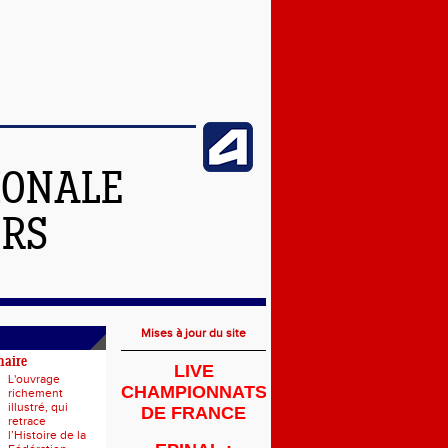
IONALE
ERS
Mises à jour du site
naire
LIVE
L'ouvrage
CHAMPIONNATS
richement
illustré, qui
DE FRANCE
retrace
l’Histoire de la