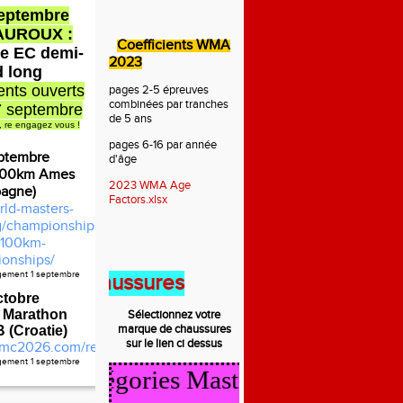
septembre
AUROUX :
Coefficients WMA
e EC demi-
2023
d long
nts ouverts
pages 2-5 épreuves
combinées par tranches
7 septembre
de 5 ans
, re engagez vous !
pages 6-16 par année
ptembre
d'âge
100km Ames
2023 WMA Age
pagne)
Factors.xlsx
rld-masters-
rg/championships/2026-
100km-
onships/
agement 1 septembre
 des chaussures
ctobre
 Marathon
Sélectionnez votre
marque de
chaussures
(Croatie)
sur le lien ci dessus
mc2026.com/register.html
agement 1 septembre
ul Catégories Masters 2025/2026