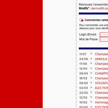
Retrouvez l'ensemble
Modifs" :
dermodifs (at
Commentez cette 
Pour commenter une actual
dessous pour vous identi
Login (Email)
:
Mot de Passe
:
>
11/07
Champion
et Marc
>
24/06
ANNULATI
Châteauro
>
17/06
Champion
fond long
>
13/04
Championn
prévision
>
06/04
CHAMPION
>
18/03
Champion
Sébasti
>
06/03
VOLONTA
>
02/03
ELECTIO
2ème vot
>
22/02
Championn
informatio
>
12/02
Championn
février 2
>
10/02
Hommage 
>
02/02
ELECTIO