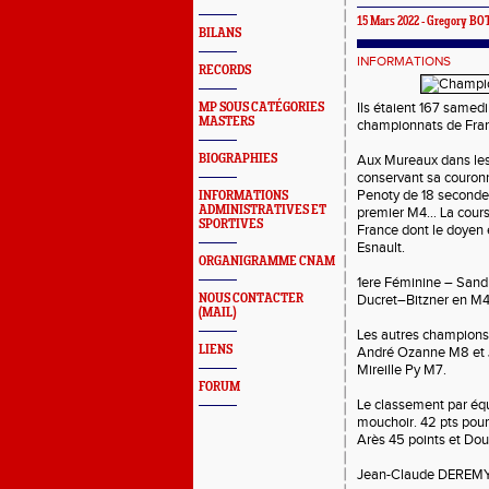
15 Mars 2022 -
Gregory BO
BILANS
INFORMATIONS
RECORDS
Ils étaient 167 samedi
MP SOUS CATÉGORIES
MASTERS
championnats de Franc
BIOGRAPHIES
Aux Mureaux dans les
conservant sa couron
Penoty de 18 seconde
INFORMATIONS
ADMINISTRATIVES ET
premier M4… La course
SPORTIVES
France dont le doyen 
Esnault.
ORGANIGRAMME CNAM
1ere Féminine – Sandr
NOUS CONTACTER
Ducret–Bitzner en M4
(MAIL)
Les autres champion
LIENS
André Ozanne M8 et J
Mireille Py M7.
FORUM
Le classement par équ
mouchoir. 42 pts pour 
Arès 45 points et Dou
Jean-Claude DEREM