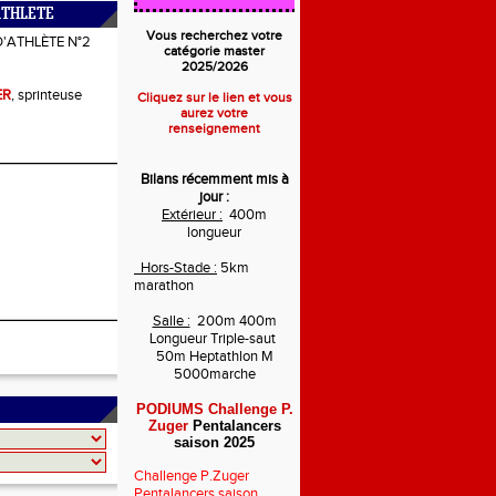
ATHLETE
Vous recherchez votre
D'ATHLÈTE N°2
catégorie master
2025/2026
ER
, sprinteuse
Cliquez sur le lien et vous
aurez votre
renseignement
Bilans récemment mis à
jour :
Extérieur :
400m
longueur
Hors-Stade :
5km
marathon
Salle :
200m 400m
Longueur Triple-saut
50m Heptathlon M
5000marche
PODIUMS Challenge P.
Zuger
Pentalancers
saison 2025
Challenge P.Zuger
Pentalancers saison