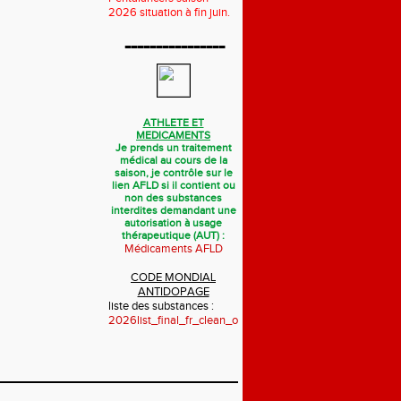
2026 situation à fin juin.
----------------
ATHLETE ET
MEDICAMENTS
Je prends un traitement
médical au cours de la
saison, je contrôle sur le
lien AFLD si il contient ou
non des substances
interdites demandant une
autorisation à usage
thérapeutique (AUT) :
Médicaments AFLD
CODE MONDIAL
ANTIDOPAGE
liste des substances :
2026list_final_fr_clean_october_2025.pdf