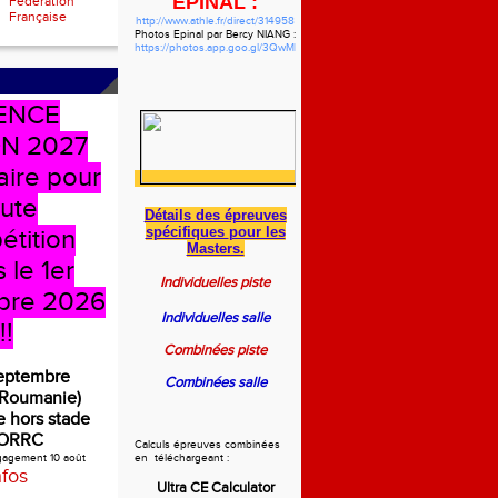
EPINAL :
Fédération
Française
http://www.athle.fr/direct/314958
Photos Epinal par Bercy NIANG :
https://photos.app.goo.gl/3QwMbzgWHVdYf5pw7
ENCE
N 2027
aire pour
oute
Détails des épreuves
spécifiques
pour les
étition
Masters.
 le 1er
Individuelles piste
bre 2026
Individuelles salle
!!
Combinées piste
septembre
Combinées salle
(Roumanie)
 hors stade
ORRC
Calculs épreuves combinées
ngagement 10 août
en téléchargeant :
nfos
Ultra CE Calculator