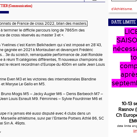
TTIER
(Communication)
d'Athlétisme.
DATE LIMITE
LIC
 à terminer le difficile parcours long de 7865m des
e de cross réservés au master 3 et +.
SAISO
 Yvelines c’est Karim Belkhadem qui s’est imposé en 28’43,
nécess
ne gagnée en 2021 à Montauban et devançant Frédéric
s… 3e du scratch, remarquable performance de Joël Rondole
t
 à réuni 11 catégories différentes, 11 nouveaux champions de
comp
est le récent recordman d’Europe du 400m en salle Jean Louis
après
ine Even M3 et les victoires des internationales Blandine
septem
 et Maryse Le Gallo en M5.
s Bruno Mogis M5 – Jacky Augier M6 – Denis Barbeoch M7 –
ean Louis Esnault M9. Féminines – Sylvie Fourdrinier M6 et
10-13 
Rasnov 
ipe n’a jamais été aussi disputé avec 4 clubs dans un
Ch Europe
Marseille athlétisme, suivi par l’Entente Poitiers Athlé 86, SC
EM
ai Sin A. 49pts.
date limite e
i
Y