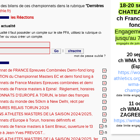
18-20 
 des bilans de ces championnats dans la rubrique
"Dernières
hle.fr)
CHATE
les Réactions
ch Franc
fon
actualité
Engageme
ité il faut posséder un compte sur le site FFA, utilisez la rubrique ci-
fier ou vous créer un compte.
jusqu'au 
engagés de juin
|
20 se
mot de passe oublié ?
ch WMA 
(Es
nat de FRANCE Epreuves Combinées Demi-fond long
https://wo
he CHATEAUROUX
ON du Championnat Masters EC et demi fond long à
athletics.o
ux les 27-28 juin
nats de France Masters Epreuves combinées et demi
wma-
ats de France masters à Epinal : Règlement, horaires
champi
nels, montée de barres et minimas médailles
NATS D'EUROPE A TORUN, le bilan des français
date limite eng
Règlement
nats du monde des 50km à New Delhi, récit par
11 o
en DOUMENC.
IRES RELAIS TORUN 2026
ch WMA
NS ATHLETES MASTERS DE LA SAISON 2024/2025,
ZAGREB 
e : athlètes hommes.
ats d'Europe à Torun, horaires définitifs et
https://wma
ns...
date limite eng
ats de france masters à Saint Brieuc, ouverture le 13
(1)
Calc
026.
à Jean-Yves PREVOST...
(1)
NS ATHLETES MASTERS DE LA SAISON 2024/2025, 1er