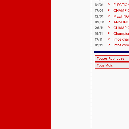
vote : at
>
31/01
ELECTIO
>
17/01
CHAMPIO
informatio
>
12/01
MEETING
>
09/01
ANNONC
ÉPREUVE
>
26/11
CHAMPIO
2026, site
>
19/11
Championn
>
17/11
Infos cha
>
01/11
Infos com