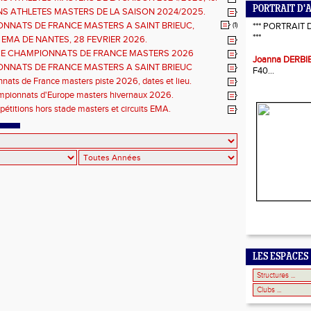
hlètes femmes.
PORTRAIT D'
NS ATHLETES MASTERS DE LA SAISON 2024/2025.
NNATS DE FRANCE MASTERS A SAINT BRIEUC,
(1)
*** PORTRAIT 
ns sur les inscriptions et report de la date limite.
***
 EMA DE NANTES, 28 FEVRIER 2026.
E CHAMPIONNATS DE FRANCE MASTERS 2026
Joanna DERBI
S COMBINÉES ET ÉPREUVES DE DEMI FOND LONG.
NNATS DE FRANCE MASTERS A SAINT BRIEUC
F40...
 de l'organisation.
ats de France masters piste 2026, dates et lieu.
mpionnats d'Europe masters hivernaux 2026.
pétitions hors stade masters et circuits EMA.
LES ESPACES