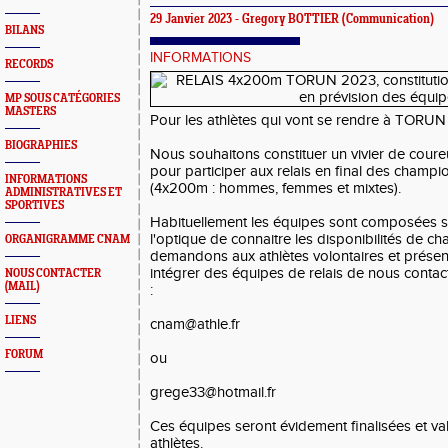
29 Janvier 2023 -
Gregory BOTTIER
(Communication)
BILANS
INFORMATIONS
RECORDS
MP SOUS CATÉGORIES
MASTERS
Pour les athlètes qui vont se rendre à TORUN
BIOGRAPHIES
Nous souhaitons constituer un vivier de coure
pour participer aux relais en final des cham
INFORMATIONS
(4x200m : hommes, femmes et mixtes).
ADMINISTRATIVES ET
SPORTIVES
Habituellement les équipes sont composées s
l'optique de connaitre les disponibilités de ch
ORGANIGRAMME CNAM
demandons aux athlètes volontaires et prése
intégrer des équipes de relais de nous contac
NOUS CONTACTER
(MAIL)
:
LIENS
cnam@athle.fr
FORUM
ou
grege33@hotmail.fr
Ces équipes seront évidement finalisées et val
athlètes.