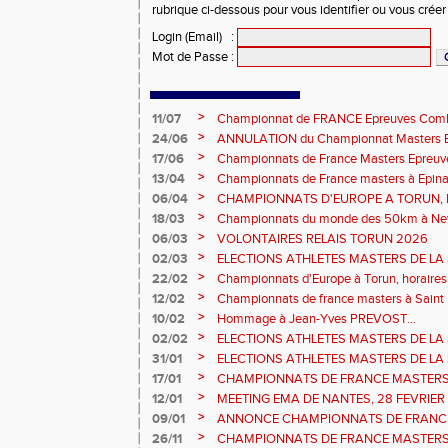
rubrique ci-dessous pour vous identifier ou vous crée
Login (Email)
:
Mot de Passe
:
>
11/07
Championnat de FRANCE Epreuves Comb
et Marche CHATEAUROUX
>
24/06
ANNULATION du Championnat Masters EC
Châteauroux les 27-28 juin
>
17/06
Championnats de France Masters Epreuv
fond long
>
13/04
Championnats de France masters à Epinal
prévisionnels, montée de barres et minim
>
06/04
CHAMPIONNATS D'EUROPE A TORUN, le b
>
18/03
Championnats du monde des 50km à New 
Sébastien DOUMENC.
>
06/03
VOLONTAIRES RELAIS TORUN 2026
>
02/03
ELECTIONS ATHLETES MASTERS DE LA 
2ème vote : athlètes hommes.
>
22/02
Championnats d'Europe à Torun, horaires d
informations...
>
12/02
Championnats de france masters à Saint B
février 2026.
>
10/02
Hommage à Jean-Yves PREVOST...
>
02/02
ELECTIONS ATHLETES MASTERS DE LA 
vote : athlètes femmes.
>
31/01
ELECTIONS ATHLETES MASTERS DE LA 
>
17/01
CHAMPIONNATS DE FRANCE MASTERS 
informations sur les inscriptions et report 
>
12/01
MEETING EMA DE NANTES, 28 FEVRIER
>
09/01
ANNONCE CHAMPIONNATS DE FRANC
ÉPREUVES COMBINÉES ET ÉPREUVES D
>
26/11
CHAMPIONNATS DE FRANCE MASTERS 