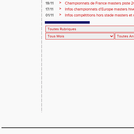
2026, site de l'organisation.
>
19/11
Championnats de France masters piste 20
>
17/11
Infos championnats d'Europe masters hi
>
01/11
Infos compétitions hors stade masters et 