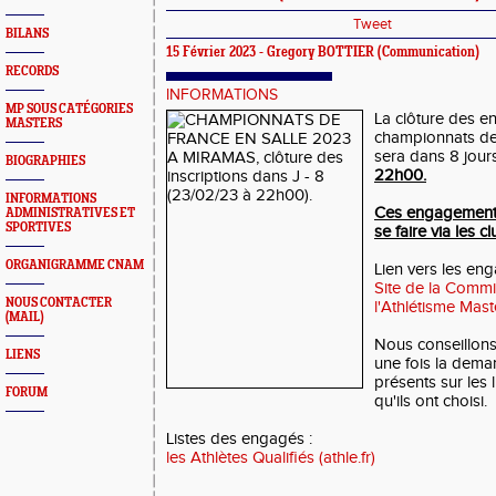
Tweet
BILANS
15 Février 2023 -
Gregory BOTTIER
(Communication)
RECORDS
INFORMATIONS
MP SOUS CATÉGORIES
La clôture des 
MASTERS
championnats de 
sera dans 8 jours
BIOGRAPHIES
22h00.
INFORMATIONS
Ces engagements
ADMINISTRATIVES ET
SPORTIVES
se faire via les cl
ORGANIGRAMME CNAM
Lien vers les en
Site de la Commi
NOUS CONTACTER
l'Athlétisme Maste
(MAIL)
Nous conseillons 
LIENS
une fois la deman
présents sur les 
FORUM
qu'ils ont choisi.
Listes des engagés :
les Athlètes Qualifiés (athle.fr)