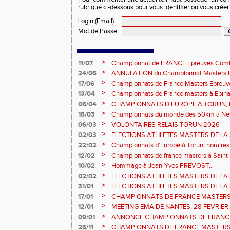
rubrique ci-dessous pour vous identifier ou vous crée
Login (Email)
:
Mot de Passe
:
>
11/07
Championnat de FRANCE Epreuves Comb
et Marche CHATEAUROUX
>
24/06
ANNULATION du Championnat Masters EC
Châteauroux les 27-28 juin
>
17/06
Championnats de France Masters Epreuv
fond long
>
13/04
Championnats de France masters à Epinal
prévisionnels, montée de barres et minim
>
06/04
CHAMPIONNATS D'EUROPE A TORUN, le b
>
18/03
Championnats du monde des 50km à New 
Sébastien DOUMENC.
>
06/03
VOLONTAIRES RELAIS TORUN 2026
>
02/03
ELECTIONS ATHLETES MASTERS DE LA 
2ème vote : athlètes hommes.
>
22/02
Championnats d'Europe à Torun, horaires d
informations...
>
12/02
Championnats de france masters à Saint B
février 2026.
>
10/02
Hommage à Jean-Yves PREVOST...
>
02/02
ELECTIONS ATHLETES MASTERS DE LA 
vote : athlètes femmes.
>
31/01
ELECTIONS ATHLETES MASTERS DE LA 
>
17/01
CHAMPIONNATS DE FRANCE MASTERS 
informations sur les inscriptions et report 
>
12/01
MEETING EMA DE NANTES, 28 FEVRIER
>
09/01
ANNONCE CHAMPIONNATS DE FRANC
ÉPREUVES COMBINÉES ET ÉPREUVES D
>
26/11
CHAMPIONNATS DE FRANCE MASTERS 