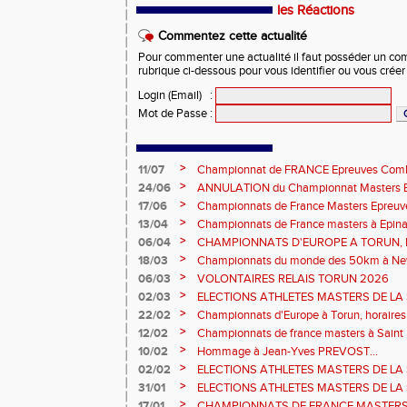
les Réactions
Commentez cette actualité
Pour commenter une actualité il faut posséder un compt
rubrique ci-dessous pour vous identifier ou vous crée
Login (Email)
:
Mot de Passe
:
>
11/07
Championnat de FRANCE Epreuves Comb
et Marche CHATEAUROUX
>
24/06
ANNULATION du Championnat Masters EC
Châteauroux les 27-28 juin
>
17/06
Championnats de France Masters Epreuv
fond long
>
13/04
Championnats de France masters à Epinal
prévisionnels, montée de barres et minim
>
06/04
CHAMPIONNATS D'EUROPE A TORUN, le b
>
18/03
Championnats du monde des 50km à New 
Sébastien DOUMENC.
>
06/03
VOLONTAIRES RELAIS TORUN 2026
>
02/03
ELECTIONS ATHLETES MASTERS DE LA 
2ème vote : athlètes hommes.
>
22/02
Championnats d'Europe à Torun, horaires d
informations...
>
12/02
Championnats de france masters à Saint B
février 2026.
>
10/02
Hommage à Jean-Yves PREVOST...
>
02/02
ELECTIONS ATHLETES MASTERS DE LA 
vote : athlètes femmes.
>
31/01
ELECTIONS ATHLETES MASTERS DE LA 
>
17/01
CHAMPIONNATS DE FRANCE MASTERS 