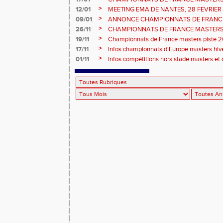
informations sur les inscriptions et report 
>
12/01
MEETING EMA DE NANTES, 28 FEVRIER
>
09/01
ANNONCE CHAMPIONNATS DE FRANC
ÉPREUVES COMBINÉES ET ÉPREUVES D
>
26/11
CHAMPIONNATS DE FRANCE MASTERS 
2026, site de l'organisation.
>
19/11
Championnats de France masters piste 20
>
17/11
Infos championnats d'Europe masters hi
>
01/11
Infos compétitions hors stade masters et 