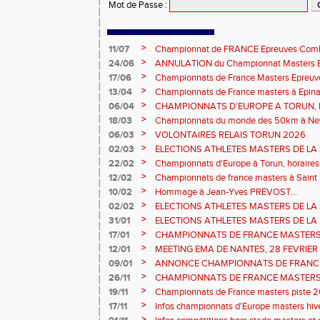
Mot de Passe
:
>
11/07
Championnat de FRANCE Epreuves Comb
et Marche CHATEAUROUX
>
24/06
ANNULATION du Championnat Masters EC
Châteauroux les 27-28 juin
>
17/06
Championnats de France Masters Epreuv
fond long
>
13/04
Championnats de France masters à Epinal
prévisionnels, montée de barres et minim
>
06/04
CHAMPIONNATS D'EUROPE A TORUN, le b
>
18/03
Championnats du monde des 50km à New 
Sébastien DOUMENC.
>
06/03
VOLONTAIRES RELAIS TORUN 2026
>
02/03
ELECTIONS ATHLETES MASTERS DE LA 
2ème vote : athlètes hommes.
>
22/02
Championnats d'Europe à Torun, horaires d
informations...
>
12/02
Championnats de france masters à Saint B
février 2026.
>
10/02
Hommage à Jean-Yves PREVOST...
>
02/02
ELECTIONS ATHLETES MASTERS DE LA 
vote : athlètes femmes.
>
31/01
ELECTIONS ATHLETES MASTERS DE LA 
>
17/01
CHAMPIONNATS DE FRANCE MASTERS 
informations sur les inscriptions et report 
>
12/01
MEETING EMA DE NANTES, 28 FEVRIER
>
09/01
ANNONCE CHAMPIONNATS DE FRANC
ÉPREUVES COMBINÉES ET ÉPREUVES D
>
26/11
CHAMPIONNATS DE FRANCE MASTERS 
2026, site de l'organisation.
>
19/11
Championnats de France masters piste 20
>
17/11
Infos championnats d'Europe masters hi
>