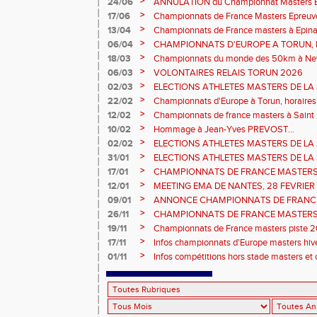
>
24/06
ANNULATION du Championnat Masters EC
Châteauroux les 27-28 juin
>
17/06
Championnats de France Masters Epreuv
fond long
>
13/04
Championnats de France masters à Epinal
prévisionnels, montée de barres et minim
>
06/04
CHAMPIONNATS D'EUROPE A TORUN, le b
>
18/03
Championnats du monde des 50km à New 
Sébastien DOUMENC.
>
06/03
VOLONTAIRES RELAIS TORUN 2026
>
02/03
ELECTIONS ATHLETES MASTERS DE LA 
2ème vote : athlètes hommes.
>
22/02
Championnats d'Europe à Torun, horaires d
informations...
>
12/02
Championnats de france masters à Saint B
février 2026.
>
10/02
Hommage à Jean-Yves PREVOST...
>
02/02
ELECTIONS ATHLETES MASTERS DE LA 
vote : athlètes femmes.
>
31/01
ELECTIONS ATHLETES MASTERS DE LA 
>
17/01
CHAMPIONNATS DE FRANCE MASTERS 
informations sur les inscriptions et report 
>
12/01
MEETING EMA DE NANTES, 28 FEVRIER
>
09/01
ANNONCE CHAMPIONNATS DE FRANC
ÉPREUVES COMBINÉES ET ÉPREUVES D
>
26/11
CHAMPIONNATS DE FRANCE MASTERS 
2026, site de l'organisation.
>
19/11
Championnats de France masters piste 20
>
17/11
Infos championnats d'Europe masters hi
>
01/11
Infos compétitions hors stade masters et 