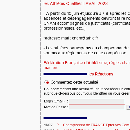
les Athlètes Qualifiés LAVAL 2023
- A partir du 10 juin et jusqu'à J + 8 après les
absences et désengagements devront faire l'ob
CNAM accompagnés de justificatifs (certificats
professionnelles, etc...)
*adresse mail : cnam@athle.fr
- Les athlètes participants au championnat de
soumis aux règlements de cette compétition :
Fédération Française d'Athlétisme, règles ch
masters
les Réactions
Commentez cette actualité
Pour commenter une actualité il faut posséder un compt
rubrique ci-dessous pour vous identifier ou vous crée
Login (Email)
:
Mot de Passe
:
>
11/07
Championnat de FRANCE Epreuves Comb
et Marche CHATEAUROUX