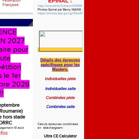
EPINAL :
Fédération
Française
http://www.athle.fr/direct/314958
Photos Epinal par Bercy NIANG :
https://photos.app.goo.gl/3QwMbzgWHVdYf5pw7
ENCE
N 2027
aire pour
oute
Détails des épreuves
spécifiques
pour les
étition
Masters.
 le 1er
Individuelles piste
bre 2026
Individuelles salle
!!
Combinées piste
septembre
Combinées salle
(Roumanie)
 hors stade
ORRC
Calculs épreuves combinées
ngagement 10 août
en téléchargeant :
nfos
Ultra CE Calculator