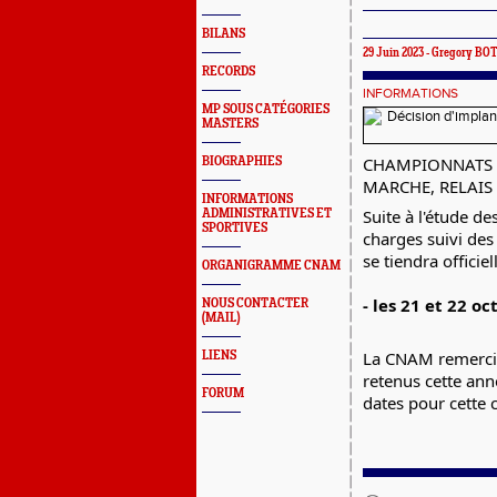
BILANS
29 Juin 2023 -
Gregory BO
RECORDS
INFORMATIONS
MP SOUS CATÉGORIES
MASTERS
CHAMPIONNATS 
BIOGRAPHIES
MARCHE, RELAIS
INFORMATIONS
Suite à l'étude de
ADMINISTRATIVES ET
SPORTIVES
charges suivi des
se tiendra officie
ORGANIGRAMME CNAM
- les 21 et 22 o
NOUS CONTACTER
(MAIL)
La
CNAM remercie
LIENS
retenus cette anné
FORUM
dates pour cette 