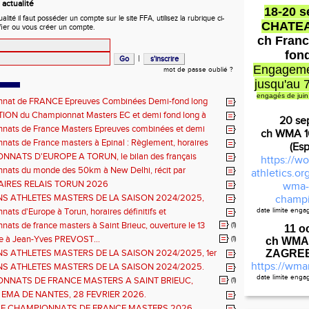
actualité
18-20 
ité il faut posséder un compte sur le site FFA, utilisez la rubrique ci-
CHATE
fier ou vous créer un compte.
ch Franc
fon
|
Engageme
mot de passe oublié ?
jusqu'au 
engagés de juin
nat de FRANCE Epreuves Combinées Demi-fond long
he CHATEAUROUX
ON du Championnat Masters EC et demi fond long à
20 se
ux les 27-28 juin
nats de France Masters Epreuves combinées et demi
ch WMA 
ats de France masters à Epinal : Règlement, horaires
(Es
nels, montée de barres et minimas médailles
NATS D'EUROPE A TORUN, le bilan des français
https://wo
nats du monde des 50km à New Delhi, récit par
athletics.o
en DOUMENC.
IRES RELAIS TORUN 2026
wma-
NS ATHLETES MASTERS DE LA SAISON 2024/2025,
champi
e : athlètes hommes.
ats d'Europe à Torun, horaires définitifs et
date limite eng
Règlemen
ns...
ats de france masters à Saint Brieuc, ouverture le 13
(1)
11 o
026.
à Jean-Yves PREVOST...
(1)
ch WMA
NS ATHLETES MASTERS DE LA SAISON 2024/2025, 1er
ZAGREB 
hlètes femmes.
https://wma
NS ATHLETES MASTERS DE LA SAISON 2024/2025.
date limite eng
NNATS DE FRANCE MASTERS A SAINT BRIEUC,
(1)
Cal
ns sur les inscriptions et report de la date limite.
 EMA DE NANTES, 28 FEVRIER 2026.
E CHAMPIONNATS DE FRANCE MASTERS 2026