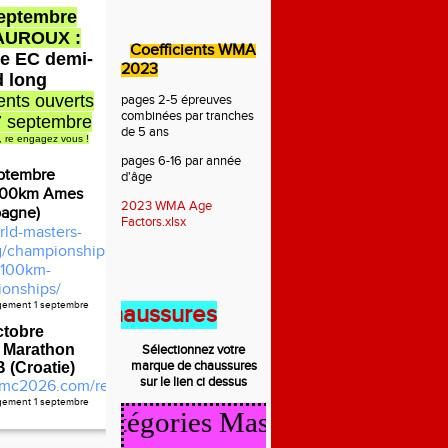
septembre
AUROUX :
Coefficients WMA
e EC demi-
2023
d long
nts ouverts
pages 2-5 épreuves
combinées par tranches
7 septembre
de 5 ans
, re engagez vous !
pages 6-16 par année
ptembre
d'âge
100km Ames
2023 WMA Age
pagne)
Factors.xlsx
rld-masters-
rg/championships/2026-
100km-
onships/
agement 1 septembre
t des chaussures
ctobre
 Marathon
Sélectionnez votre
marque de
chaussures
(Croatie)
sur le lien ci dessus
mc2026.com/register.html
agement 1 septembre
cul Catégories Masters 2025/2026