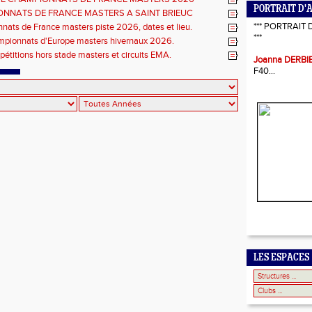
PORTRAIT D'
S COMBINÉES ET ÉPREUVES DE DEMI FOND LONG.
NNATS DE FRANCE MASTERS A SAINT BRIEUC
 de l'organisation.
*** PORTRAIT 
ats de France masters piste 2026, dates et lieu.
***
mpionnats d'Europe masters hivernaux 2026.
pétitions hors stade masters et circuits EMA.
Joanna DERBI
F40...
LES ESPACES