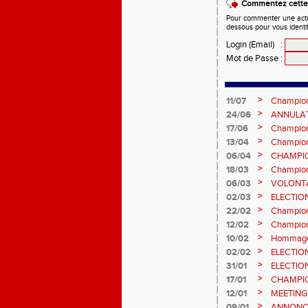
Commentez cette 
Pour commenter une actual
dessous pour vous identi
Login (Email)
:
Mot de Passe
:
>
11/07
Champion
et Marc
>
24/06
ANNULATI
Châteauro
>
17/06
Champion
fond long
>
13/04
Championn
prévision
>
06/04
CHAMPION
>
18/03
Champion
Sébasti
>
06/03
VOLONTA
>
02/03
ELECTIO
2ème vot
>
22/02
Championn
informatio
>
12/02
Championn
février 2
>
10/02
Hommage 
>
02/02
ELECTIO
vote : at
>
31/01
ELECTIO
>
17/01
CHAMPIO
informatio
>
12/01
MEETING
>
09/01
ANNONC