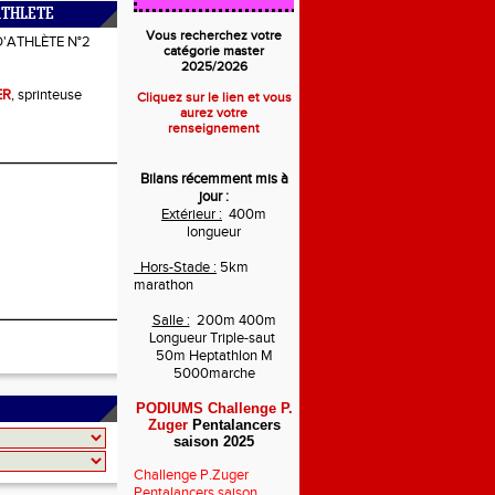
ATHLETE
Vous recherchez votre
D'ATHLÈTE N°2
catégorie master
2025/2026
ER
, sprinteuse
Cliquez sur le lien et vous
aurez votre
renseignement
Bilans récemment mis à
jour :
Extérieur :
400m
longueur
Hors-Stade :
5km
marathon
Salle :
200m 400m
Longueur Triple-saut
50m Heptathlon M
5000marche
PODIUMS Challenge P.
Zuger
Pentalancers
saison 2025
Challenge P.Zuger
Pentalancers saison