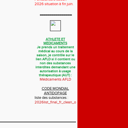
2026 situation à fin juin.
----------------
ATHLETE ET
MEDICAMENTS
Je prends un traitement
médical au cours de la
saison, je contrôle sur le
lien AFLD si il contient ou
non des substances
interdites demandant une
autorisation à usage
thérapeutique (AUT) :
Médicaments AFLD
CODE MONDIAL
ANTIDOPAGE
liste des substances :
2026list_final_fr_clean_october_2025.pdf