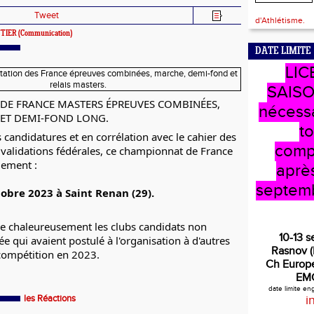
Tweet
d'Athlétisme.
TTIER
(Communication)
DATE LIMITE
LIC
SAISO
DE FRANCE MASTERS ÉPREUVES COMBINÉES,
nécess
 ET DEMI-FOND LONG.
t
s candidatures et en corrélation avec le cahier des
comp
 validations fédérales, ce championnat de France
llement :
après
septem
ctobre 2023 à Saint Renan (29).
 chaleureusement les clubs candidats non
10-13 
e qui avaient postulé à l'organisation à d'autres
Rasnov 
compétition en 2023.
Ch Europe
EM
date limite e
les Réactions
i