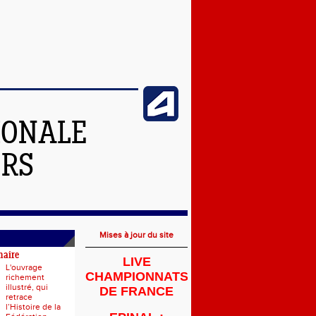
IONALE
ERS
Mises à jour du site
naire
LIVE
L'ouvrage
CHAMPIONNATS
richement
illustré, qui
DE FRANCE
retrace
l’Histoire de la