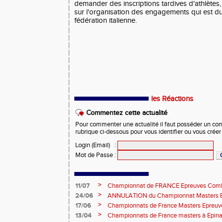
demander des inscriptions tardives d'athlètes
sur l'organisation des engagements qui est du
fédération italienne.
les Réactions
Commentez cette actualité
Pour commenter une actualité il faut posséder un compt
rubrique ci-dessous pour vous identifier ou vous crée
Login (Email)
:
Mot de Passe
:
>
11/07
Championnat de FRANCE Epreuves Comb
et Marche CHATEAUROUX
>
24/06
ANNULATION du Championnat Masters EC
Châteauroux les 27-28 juin
>
17/06
Championnats de France Masters Epreuv
fond long
>
13/04
Championnats de France masters à Epinal