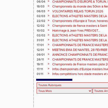
prévisionnels, montée de barres et minim
>
06/04
CHAMPIONNATS D'EUROPE A TORUN, le b
>
18/03
Championnats du monde des 50km à New 
Sébastien DOUMENC.
>
06/03
VOLONTAIRES RELAIS TORUN 2026
>
02/03
ELECTIONS ATHLETES MASTERS DE LA 
2ème vote : athlètes hommes.
>
22/02
Championnats d'Europe à Torun, horaires d
informations...
>
12/02
Championnats de france masters à Saint B
février 2026.
>
10/02
Hommage à Jean-Yves PREVOST...
>
02/02
ELECTIONS ATHLETES MASTERS DE LA 
vote : athlètes femmes.
>
31/01
ELECTIONS ATHLETES MASTERS DE LA 
>
17/01
CHAMPIONNATS DE FRANCE MASTERS 
informations sur les inscriptions et report 
>
12/01
MEETING EMA DE NANTES, 28 FEVRIER
>
09/01
ANNONCE CHAMPIONNATS DE FRANC
ÉPREUVES COMBINÉES ET ÉPREUVES D
>
26/11
CHAMPIONNATS DE FRANCE MASTERS 
2026, site de l'organisation.
>
19/11
Championnats de France masters piste 20
>
17/11
Infos championnats d'Europe masters hi
>
01/11
Infos compétitions hors stade masters et 