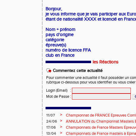
Bonjour,
je vous informe que je vais participer aux Eu
étant de nationalité XXXX et licencié en France
Nom + prénom
pays d'origine
catégorie
épreuve(s)
numéro de licence FFA
club en France
les Réactions
Commentez cette actualité
Pour commenter une actualité il faut posséder un compt
rubrique ci-dessous pour vous identifier ou vous crée
Login (Email)
:
Mot de Passe
:
>
11/07
Championnat de FRANCE Epreuves Comb
et Marche CHATEAUROUX
>
24/06
ANNULATION du Championnat Masters EC
Châteauroux les 27-28 juin
>
17/06
Championnats de France Masters Epreuv
fond long
>
13/04
Championnats de France masters à Epinal