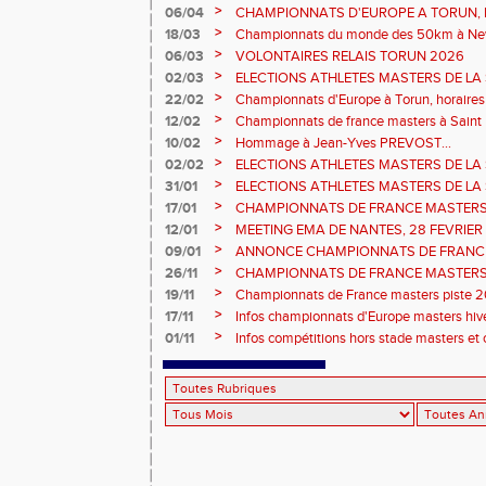
prévisionnels, montée de barres et minim
>
06/04
CHAMPIONNATS D'EUROPE A TORUN, le b
>
18/03
Championnats du monde des 50km à New 
Sébastien DOUMENC.
>
06/03
VOLONTAIRES RELAIS TORUN 2026
>
02/03
ELECTIONS ATHLETES MASTERS DE LA 
2ème vote : athlètes hommes.
>
22/02
Championnats d'Europe à Torun, horaires d
informations...
>
12/02
Championnats de france masters à Saint B
février 2026.
>
10/02
Hommage à Jean-Yves PREVOST...
>
02/02
ELECTIONS ATHLETES MASTERS DE LA 
vote : athlètes femmes.
>
31/01
ELECTIONS ATHLETES MASTERS DE LA 
>
17/01
CHAMPIONNATS DE FRANCE MASTERS 
informations sur les inscriptions et report 
>
12/01
MEETING EMA DE NANTES, 28 FEVRIER
>
09/01
ANNONCE CHAMPIONNATS DE FRANC
ÉPREUVES COMBINÉES ET ÉPREUVES D
>
26/11
CHAMPIONNATS DE FRANCE MASTERS 
2026, site de l'organisation.
>
19/11
Championnats de France masters piste 20
>
17/11
Infos championnats d'Europe masters hi
>
01/11
Infos compétitions hors stade masters et 