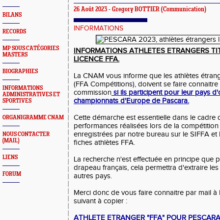
26 Août 2023 -
Gregory BOTTIER
(Communication)
BILANS
INFORMATIONS
RECORDS
MP SOUS CATÉGORIES
INFORMATIONS ATHLETES ETRANGERS TI
MASTERS
LICENCE FFA.
BIOGRAPHIES
La CNAM vous informe que les athlètes étrang
(FFA Compétitions), doivent se faire connaitr
INFORMATIONS
commission
si ils participent pour leur pays d'
ADMINISTRATIVES ET
championnats d'Europe de Pascara.
SPORTIVES
Cette démarche est essentielle dans le cadre d
ORGANIGRAMME CNAM
performances réalisées lors de la compétition 
enregistrées par notre bureau sur le SIFFA et l
NOUS CONTACTER
(MAIL)
fiches athlètes FFA.
LIENS
La recherche n'est effectuée en principe que p
drapeau français, cela permettra d'extraire les
FORUM
autres pays.
Merci donc de vous faire connaitre par mail 
suivant à copier :
ATHLETE ETRANGER "FFA" POUR PESCARA