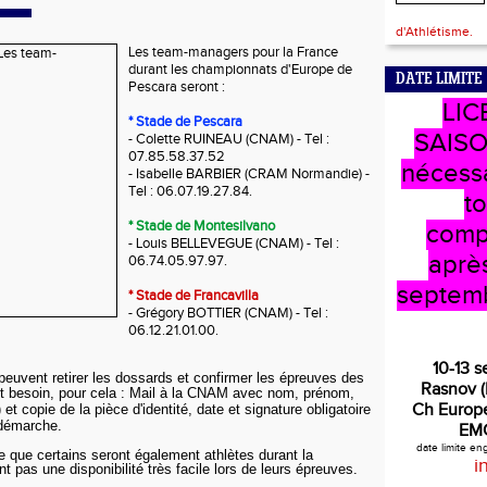
d'Athlétisme.
Les team-managers pour la France
durant les championnats d'Europe de
DATE LIMITE
Pescara seront :
LIC
* Stade de Pescara
SAISO
- Colette RUINEAU (CNAM) - Tel :
07.85.58.37.52
nécess
- Isabelle BARBIER (CRAM Normandie) -
Tel : 06.07.19.27.84.
t
* Stade de Montesilvano
comp
- Louis BELLEVEGUE (CNAM) - Tel :
après
06.74.05.97.97.
septem
* Stade de Francavilla
- Grégory BOTTIER (CNAM) - Tel :
06.12.21.01.00.
10-13 
uvent retirer les dossards et confirmer les épreuves des
Rasnov 
t besoin, pour cela :
Mail à la CNAM avec nom, prénom,
Ch Europe
et copie de la pièce d'identité, date et signature obligatoire
 démarche.
EM
date limite e
e que certains seront également athlètes durant la
i
nt pas une disponibilité très facile lors de leurs épreuves.