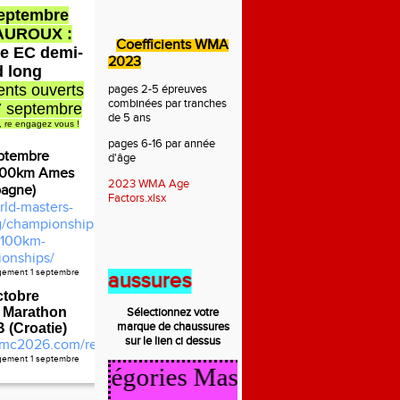
septembre
AUROUX :
Coefficients WMA
e EC demi-
2023
d long
nts ouverts
pages 2-5 épreuves
combinées par tranches
7 septembre
de 5 ans
, re engagez vous !
pages 6-16 par année
ptembre
d'âge
100km Ames
2023 WMA Age
pagne)
Factors.xlsx
rld-masters-
rg/championships/2026-
100km-
onships/
agement 1 septembre
t des chaussures
ctobre
 Marathon
Sélectionnez votre
marque de
chaussures
(Croatie)
sur le lien ci dessus
mc2026.com/register.html
agement 1 septembre
cul Catégories Masters 2025/2026