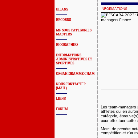
INFORMATIONS
BILANS
RECORDS
MP SOUS CATÉGORIES
MASTERS
BIOGRAPHIES
INFORMATIONS
ADMINISTRATIVES ET
SPORTIVES
ORGANIGRAMME CNAM
NOUS CONTACTER
(MAIL)
LIENS
Les team-managers pe
FORUM
athlètes qui en auron
catégorie, épreuve(s) 
pour effectuer cette
Merci de prendre not
compétition et n'auro