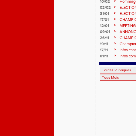
février 2
>
10/02
Hommage 
>
02/02
ELECTIO
vote : at
>
31/01
ELECTIO
>
17/01
CHAMPIO
informatio
>
12/01
MEETING
>
09/01
ANNONC
ÉPREUVE
>
26/11
CHAMPIO
2026, site
>
19/11
Championn
>
17/11
Infos cha
>
01/11
Infos com