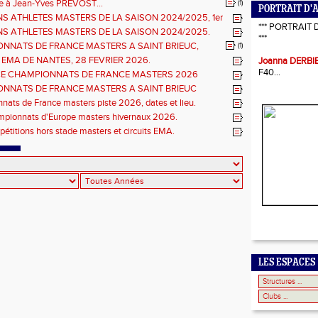
026.
à Jean-Yves PREVOST...
(1)
PORTRAIT D'
NS ATHLETES MASTERS DE LA SAISON 2024/2025, 1er
*** PORTRAIT 
hlètes femmes.
NS ATHLETES MASTERS DE LA SAISON 2024/2025.
***
NNATS DE FRANCE MASTERS A SAINT BRIEUC,
(1)
ns sur les inscriptions et report de la date limite.
 EMA DE NANTES, 28 FEVRIER 2026.
Joanna DERBI
F40...
E CHAMPIONNATS DE FRANCE MASTERS 2026
S COMBINÉES ET ÉPREUVES DE DEMI FOND LONG.
NNATS DE FRANCE MASTERS A SAINT BRIEUC
 de l'organisation.
ats de France masters piste 2026, dates et lieu.
mpionnats d'Europe masters hivernaux 2026.
pétitions hors stade masters et circuits EMA.
LES ESPACES