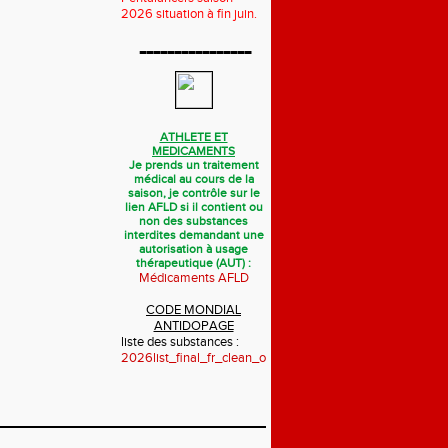
2026 situation à fin juin.
----------------
ATHLETE ET
MEDICAMENTS
Je prends un traitement
médical au cours de la
saison, je contrôle sur le
lien AFLD si il contient ou
non des substances
interdites demandant une
autorisation à usage
thérapeutique (AUT) :
Médicaments AFLD
CODE MONDIAL
ANTIDOPAGE
liste des substances :
2026list_final_fr_clean_october_2025.pdf