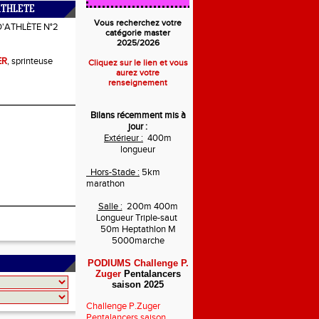
ATHLETE
Vous recherchez votre
D'ATHLÈTE N°2
catégorie master
2025/2026
ER
, sprinteuse
Cliquez sur le lien et vous
aurez votre
renseignement
Bilans récemment mis à
jour :
Extérieur :
400m
longueur
Hors-Stade :
5km
marathon
Salle :
200m 400m
Longueur Triple-saut
50m Heptathlon M
5000marche
PODIUMS Challenge P.
Zuger
Pentalancers
saison 2025
Challenge P.Zuger
Pentalancers saison