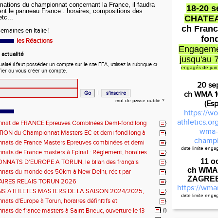
rmations du championnat concernant la France, il faudra
18-20 
ent le panneau France : horaires, compositions des
tc...
CHATE
ch Franc
maines en Italie !
fon
les Réactions
Engageme
actualité
jusqu'au 
ité il faut posséder un compte sur le site FFA, utilisez la rubrique ci-
engagés de juin
fier ou vous créer un compte.
20 se
|
ch WMA 
mot de passe oublié ?
(Es
https://wo
athletics.o
nat de FRANCE Epreuves Combinées Demi-fond long
he CHATEAUROUX
wma-
ON du Championnat Masters EC et demi fond long à
champi
ux les 27-28 juin
nats de France Masters Epreuves combinées et demi
date limite eng
Règlemen
ats de France masters à Epinal : Règlement, horaires
nels, montée de barres et minimas médailles
11 o
NATS D'EUROPE A TORUN, le bilan des français
ch WMA
nats du monde des 50km à New Delhi, récit par
ZAGREB 
en DOUMENC.
IRES RELAIS TORUN 2026
https://wma
NS ATHLETES MASTERS DE LA SAISON 2024/2025,
date limite eng
e : athlètes hommes.
ats d'Europe à Torun, horaires définitifs et
Cal
ns...
ats de france masters à Saint Brieuc, ouverture le 13
(1)