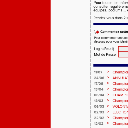
Pour toutes les info
consulter régulièrem
équipes, podiums... e
Rendez-vous dans 2 se
Commentez cette 
Pour commenter une actual
dessous pour vous identi
Login (Email)
:
Mot de Passe
:
>
11/07
Champion
et Marc
>
24/06
ANNULATI
Châteauro
>
17/06
Champion
fond long
>
13/04
Championn
prévision
>
06/04
CHAMPION
>
18/03
Champion
Sébasti
>
06/03
VOLONTA
>
02/03
ELECTIO
2ème vot
>
22/02
Championn
informatio
>
12/02
Championn