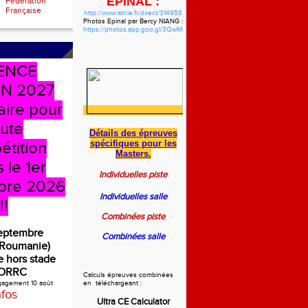
EPINAL :
Fédération
Française
http://www.athle.fr/direct/314958
Photos Epinal par Bercy NIANG :
https://photos.app.goo.gl/3QwMbzgWHVdYf5pw7
ENCE
N 2027
aire pour
oute
Détails des épreuves
spécifiques
pour les
étition
Masters.
 le 1er
Individuelles piste
bre 2026
Individuelles salle
!!
Combinées piste
septembre
Combinées salle
(Roumanie)
 hors stade
ORRC
Calculs épreuves combinées
ngagement 10 août
en téléchargeant :
nfos
Ultra CE Calculator