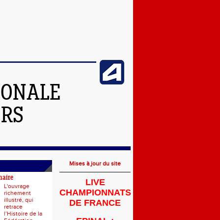
IONALE
ERS
Mises à jour du site
naire
LIVE
L'ouvrage
CHAMPIONNATS
richement
illustré, qui
DE FRANCE
retrace
l’Histoire de la