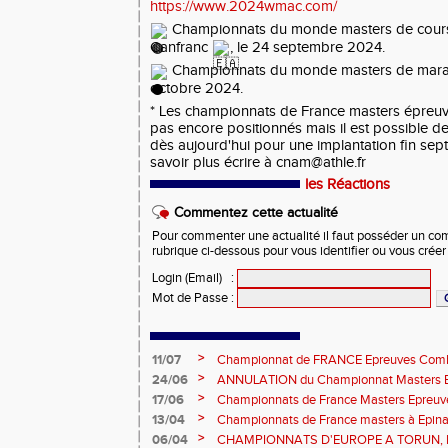
https://www.2024wmac.com/
Championnats du monde masters de cour
Canfranc
, le 24 septembre 2024.
Championnats du monde masters de mara
octobre 2024.
* Les championnats de France masters épreu
pas encore positionnés mais il est possible de
dès aujourd'hui pour une implantation fin se
savoir plus écrire à cnam@athle.fr
les Réactions
Commentez cette actualité
Pour commenter une actualité il faut posséder un compt
rubrique ci-dessous pour vous identifier ou vous crée
Login (Email)
:
Mot de Passe
:
>
11/07
Championnat de FRANCE Epreuves Comb
et Marche CHATEAUROUX
>
24/06
ANNULATION du Championnat Masters EC
Châteauroux les 27-28 juin
>
17/06
Championnats de France Masters Epreuv
fond long
>
13/04
Championnats de France masters à Epinal
prévisionnels, montée de barres et minim
>
06/04
CHAMPIONNATS D'EUROPE A TORUN, le b