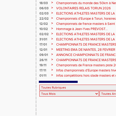
>
18/03
Championnats du monde des 50km à New 
Sébastien DOUMENC.
>
06/03
VOLONTAIRES RELAIS TORUN 2026
>
02/03
ELECTIONS ATHLETES MASTERS DE LA 
2ème vote : athlètes hommes.
>
22/02
Championnats d'Europe à Torun, horaires d
informations...
>
12/02
Championnats de france masters à Saint B
février 2026.
>
10/02
Hommage à Jean-Yves PREVOST...
>
02/02
ELECTIONS ATHLETES MASTERS DE LA 
vote : athlètes femmes.
>
31/01
ELECTIONS ATHLETES MASTERS DE LA 
>
17/01
CHAMPIONNATS DE FRANCE MASTERS 
informations sur les inscriptions et report 
>
12/01
MEETING EMA DE NANTES, 28 FEVRIER
>
09/01
ANNONCE CHAMPIONNATS DE FRANC
ÉPREUVES COMBINÉES ET ÉPREUVES D
>
26/11
CHAMPIONNATS DE FRANCE MASTERS 
2026, site de l'organisation.
>
19/11
Championnats de France masters piste 20
>
17/11
Infos championnats d'Europe masters hi
>
01/11
Infos compétitions hors stade masters et 