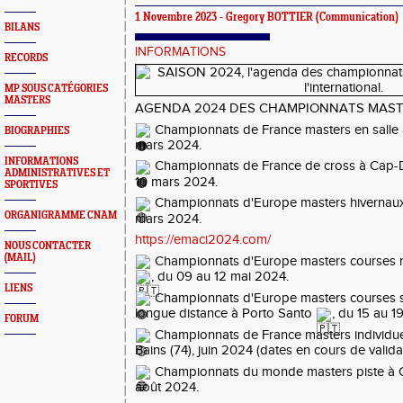
1 Novembre 2023 -
Gregory BOTTIER
(Communication)
BILANS
INFORMATIONS
RECORDS
MP SOUS CATÉGORIES
MASTERS
AGENDA 2024 DES CHAMPIONNATS MAS
Championnats de France masters en salle à
BIOGRAPHIES
mars 2024.
INFORMATIONS
Championnats de France de cross à Cap-D
ADMINISTRATIVES ET
10 mars 2024.
SPORTIVES
Championnats d'Europe masters hivernau
ORGANIGRAMME CNAM
mars 2024.
https://emaci2024.com/
NOUS CONTACTER
(MAIL)
Championnats d'Europe masters courses nat
, du 09 au 12 mai 2024.
LIENS
Championnats d'Europe masters courses s
longue distance à Porto Santo
, du 15 au 1
FORUM
Championnats de France masters individue
Bains (74), juin 2024 (dates en cours de validat
Championnats du monde masters piste à
août 2024.