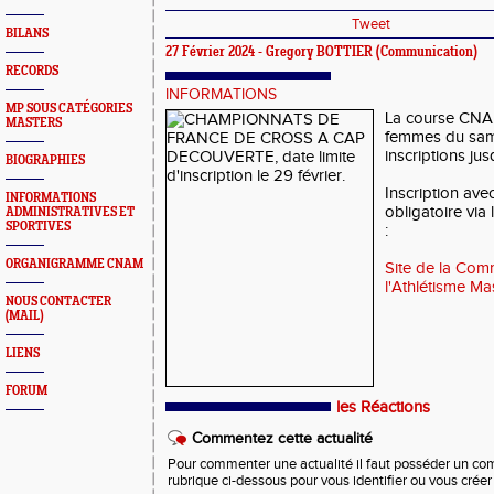
Tweet
BILANS
27 Février 2024 -
Gregory BOTTIER
(Communication)
RECORDS
INFORMATIONS
MP SOUS CATÉGORIES
La course CNA
MASTERS
femmes du same
inscriptions ju
BIOGRAPHIES
Inscription ave
INFORMATIONS
obligatoire via 
ADMINISTRATIVES ET
SPORTIVES
:
ORGANIGRAMME CNAM
Site de la Com
l'Athlétisme Mas
NOUS CONTACTER
(MAIL)
LIENS
FORUM
les Réactions
Commentez cette actualité
Pour commenter une actualité il faut posséder un compt
rubrique ci-dessous pour vous identifier ou vous crée