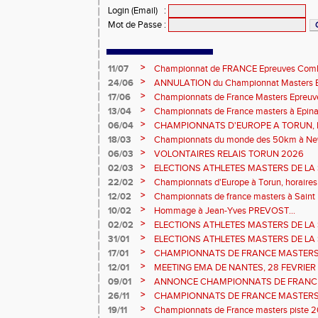
Login (Email)
:
Mot de Passe
:
>
11/07
Championnat de FRANCE Epreuves Comb
et Marche CHATEAUROUX
>
24/06
ANNULATION du Championnat Masters EC
Châteauroux les 27-28 juin
>
17/06
Championnats de France Masters Epreuv
fond long
>
13/04
Championnats de France masters à Epinal
prévisionnels, montée de barres et minim
>
06/04
CHAMPIONNATS D'EUROPE A TORUN, le b
>
18/03
Championnats du monde des 50km à New 
Sébastien DOUMENC.
>
06/03
VOLONTAIRES RELAIS TORUN 2026
>
02/03
ELECTIONS ATHLETES MASTERS DE LA 
2ème vote : athlètes hommes.
>
22/02
Championnats d'Europe à Torun, horaires d
informations...
>
12/02
Championnats de france masters à Saint B
février 2026.
>
10/02
Hommage à Jean-Yves PREVOST...
>
02/02
ELECTIONS ATHLETES MASTERS DE LA 
vote : athlètes femmes.
>
31/01
ELECTIONS ATHLETES MASTERS DE LA 
>
17/01
CHAMPIONNATS DE FRANCE MASTERS 
informations sur les inscriptions et report 
>
12/01
MEETING EMA DE NANTES, 28 FEVRIER
>
09/01
ANNONCE CHAMPIONNATS DE FRANC
ÉPREUVES COMBINÉES ET ÉPREUVES D
>
26/11
CHAMPIONNATS DE FRANCE MASTERS 
2026, site de l'organisation.
>
19/11
Championnats de France masters piste 20