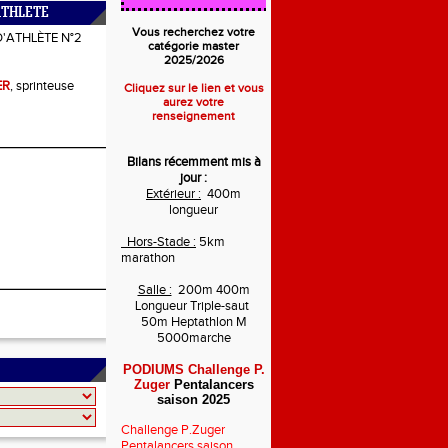
ATHLETE
Vous recherchez votre
D'ATHLÈTE N°2
catégorie master
2025/2026
ER
, sprinteuse
Cliquez sur le lien et vous
aurez votre
renseignement
Bilans récemment mis à
jour :
Extérieur :
400m
longueur
Hors-Stade :
5km
marathon
Salle :
200m 400m
Longueur Triple-saut
50m Heptathlon M
5000marche
PODIUMS Challenge P.
Zuger
Pentalancers
saison 2025
Challenge P.Zuger
Pentalancers saison