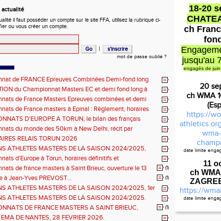
18-20 
actualité
CHATE
ité il faut posséder un compte sur le site FFA, utilisez la rubrique ci-
fier ou vous créer un compte.
ch Franc
fon
|
Engageme
mot de passe oublié ?
jusqu'au 
engagés de juin
nat de FRANCE Epreuves Combinées Demi-fond long
20 se
he CHATEAUROUX
ON du Championnat Masters EC et demi fond long à
ch WMA 
ux les 27-28 juin
nats de France Masters Epreuves combinées et demi
(Es
ats de France masters à Epinal : Règlement, horaires
https://wo
nels, montée de barres et minimas médailles
NATS D'EUROPE A TORUN, le bilan des français
athletics.o
nats du monde des 50km à New Delhi, récit par
wma-
en DOUMENC.
IRES RELAIS TORUN 2026
champi
NS ATHLETES MASTERS DE LA SAISON 2024/2025,
date limite eng
Règlemen
e : athlètes hommes.
ats d'Europe à Torun, horaires définitifs et
11 o
ns...
ats de france masters à Saint Brieuc, ouverture le 13
(1)
ch WMA
026.
à Jean-Yves PREVOST...
(1)
ZAGREB 
NS ATHLETES MASTERS DE LA SAISON 2024/2025, 1er
https://wma
hlètes femmes.
NS ATHLETES MASTERS DE LA SAISON 2024/2025.
date limite eng
Cal
NNATS DE FRANCE MASTERS A SAINT BRIEUC,
(1)
ns sur les inscriptions et report de la date limite.
 EMA DE NANTES, 28 FEVRIER 2026.