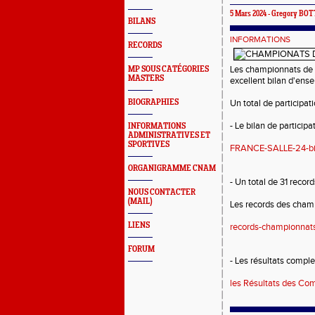
5 Mars 2024 -
Gregory BOT
BILANS
INFORMATIONS
RECORDS
Les championnats de 
MP SOUS CATÉGORIES
MASTERS
excellent bilan d'ens
BIOGRAPHIES
Un total de participa
- Le bilan de participat
INFORMATIONS
ADMINISTRATIVES ET
SPORTIVES
FRANCE-SALLE-24-bi
ORGANIGRAMME CNAM
- Un total de 31 recor
NOUS CONTACTER
(MAIL)
Les records des champ
LIENS
records-championnat
FORUM
- Les résultats comple
les Résultats des Comp