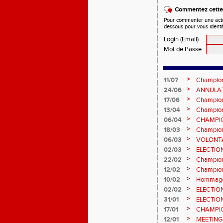
Commentez cette 
Pour commenter une actual
dessous pour vous identi
Login (Email)
:
Mot de Passe
:
>
11/07
Champion
et Marc
>
24/06
ANNULATI
Châteauro
>
17/06
Champion
fond long
>
13/04
Championn
prévision
>
06/04
CHAMPION
>
18/03
Champion
Sébasti
>
06/03
VOLONTA
>
02/03
ELECTIO
2ème vot
>
22/02
Championn
informatio
>
12/02
Championn
février 2
>
10/02
Hommage 
>
02/02
ELECTIO
vote : at
>
31/01
ELECTIO
>
17/01
CHAMPIO
informatio
>
12/01
MEETING