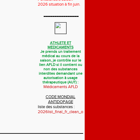
2026 situation à fin juin.
----------------
ATHLETE ET
MEDICAMENTS
Je prends un traitement
médical au cours de la
saison, je contrôle sur le
lien AFLD si il contient ou
non des substances
interdites demandant une
autorisation à usage
thérapeutique (AUT) :
Médicaments AFLD
CODE MONDIAL
ANTIDOPAGE
liste des substances :
2026list_final_fr_clean_october_2025.pdf