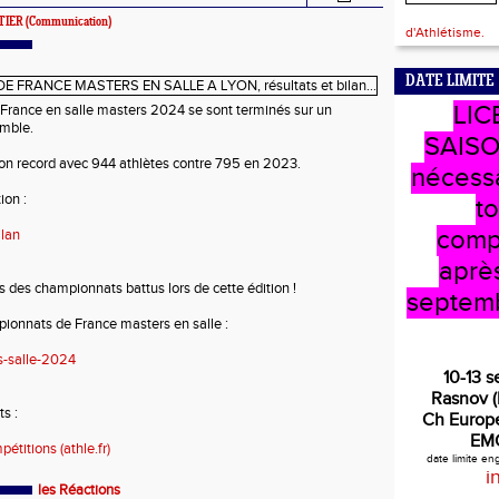
TIER
(Communication)
d'Athlétisme.
DATE LIMITE
LIC
France en salle masters 2024 se sont terminés sur un
emble.
SAISO
tion record avec 944 athlètes contre 795 en 2023.
nécess
ion :
t
comp
lan
après
ds des championnats battus lors de cette édition !
septem
ionnats de France masters en salle :
s-salle-2024
10-13 
Rasnov 
ts :
Ch Europe
EM
étitions (athle.fr)
date limite e
i
les Réactions