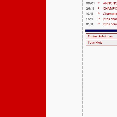
>
09/01
ANNONC
ÉPREUVE
>
26/11
CHAMPIO
2026, site
>
19/11
Championn
>
17/11
Infos cha
>
01/11
Infos com