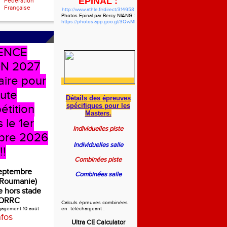
EPINAL :
Fédération
Française
http://www.athle.fr/direct/314958
Photos Epinal par Bercy NIANG :
https://photos.app.goo.gl/3QwMbzgWHVdYf5pw7
ENCE
N 2027
aire pour
oute
Détails des épreuves
spécifiques
pour les
étition
Masters.
 le 1er
Individuelles piste
bre 2026
Individuelles salle
!!
Combinées piste
septembre
Combinées salle
(Roumanie)
 hors stade
ORRC
Calculs épreuves combinées
ngagement 10 août
en téléchargeant :
nfos
Ultra CE Calculator