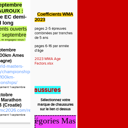
septembre
AUROUX :
Coefficients WMA
e EC demi-
2023
d long
nts ouverts
pages 2-5 épreuves
combinées par tranches
7 septembre
de 5 ans
, re engagez vous !
pages 6-16 par année
ptembre
d'âge
100km Ames
2023 WMA Age
pagne)
Factors.xlsx
rld-masters-
rg/championships/2026-
100km-
onships/
agement 1 septembre
t des chaussures
ctobre
 Marathon
Sélectionnez votre
marque de
chaussures
(Croatie)
sur le lien ci dessus
mc2026.com/register.html
agement 1 septembre
cul Catégories Masters 2025/2026