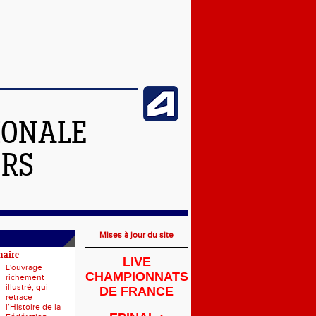
IONALE
ERS
Mises à jour du site
naire
LIVE
L'ouvrage
CHAMPIONNATS
richement
illustré, qui
DE FRANCE
retrace
l’Histoire de la