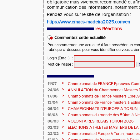
obligatoire mais vivement recommandé et afin d
communication des informations, notamment d
Rendez-vous sur le site de l'organisation :
https://www.emacs-madeira2025.com/en
les Réactions
Commentez cette actualité
Pour commenter une actualité il faut posséder un compt
rubrique ci-dessous pour vous identifier ou vous crée
Login (Email)
:
Mot de Passe
:
>
11/07
Championnat de FRANCE Epreuves Comb
et Marche CHATEAUROUX
>
24/06
ANNULATION du Championnat Masters EC
Châteauroux les 27-28 juin
>
17/06
Championnats de France Masters Epreuv
fond long
>
13/04
Championnats de France masters à Epinal
prévisionnels, montée de barres et minim
>
06/04
CHAMPIONNATS D'EUROPE A TORUN, le b
>
18/03
Championnats du monde des 50km à New 
Sébastien DOUMENC.
>
06/03
VOLONTAIRES RELAIS TORUN 2026
>
02/03
ELECTIONS ATHLETES MASTERS DE LA 
2ème vote : athlètes hommes.
>
22/02
Championnats d'Europe à Torun, horaires d
informations...
>
12/02
Championnats de france masters à Saint B