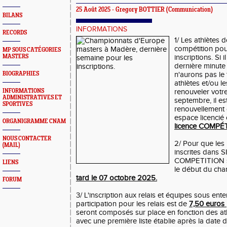
25 Août 2025 -
Gregory BOTTIER
(Communication)
BILANS
INFORMATIONS
RECORDS
1/ Les athlètes d
compétition pou
MP SOUS CATÉGORIES
MASTERS
inscriptions. Si i
dernière minute 
BIOGRAPHIES
n'aurons pas le 
athlètes et/ou l
INFORMATIONS
renouveler votre
ADMINISTRATIVES ET
septembre, il es
SPORTIVES
renouvellement 
espace licencié
ORGANIGRAMME CNAM
licence COMPÉTI
NOUS CONTACTER
2/ Pour que les
(MAIL)
inscrites dans SI
COMPETITION s
LIENS
le début du ch
tard le 07 octobre 2025.
FORUM
3/ L'inscription aux relais et équipes sous ente
participation pour les relais est de
7,50 euros 
seront composés sur place en fonction des at
avec une première liste établie après la date de