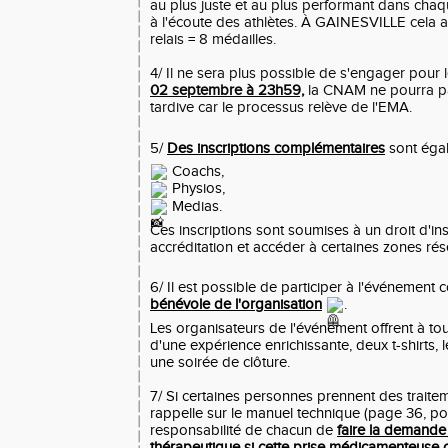
au plus juste et au plus performant dans chaqu
à l'écoute des athlètes. À GAINESVILLE cela a 
relais = 8 médailles.
4/ Il ne sera plus possible de s'engager pou
02 septembre à 23h59,
la CNAM ne pourra pa
tardive car le processus relève de l'EMA.
5/
Des inscriptions complémentaires
sont égal
Coachs,
Physios,
Medias.
Ces inscriptions sont soumises à un droit d'in
accréditation et accéder à certaines zones rés
6/ Il est possible de participer à l'événemen
bénévole de l'organisation
.
Les organisateurs de l'événement offrent à to
d'une expérience enrichissante, deux t-shirts, l
une soirée de clôture.
7/ Si certaines personnes prennent des traitem
rappelle sur le manuel technique (page 36, poin
responsabilité de chacun de
faire la demande
thérapeutique si cette prise médicamenteuse