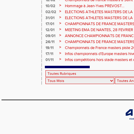
février 2026.
>
10/02
Hommage à Jean-Yves PREVOST...
>
02/02
ELECTIONS ATHLETES MASTERS DE LA 
vote : athlètes femmes.
>
31/01
ELECTIONS ATHLETES MASTERS DE LA 
>
17/01
CHAMPIONNATS DE FRANCE MASTERS 
informations sur les inscriptions et report 
>
12/01
MEETING EMA DE NANTES, 28 FEVRIER
>
09/01
ANNONCE CHAMPIONNATS DE FRANC
ÉPREUVES COMBINÉES ET ÉPREUVES D
>
26/11
CHAMPIONNATS DE FRANCE MASTERS 
2026, site de l'organisation.
>
19/11
Championnats de France masters piste 20
>
17/11
Infos championnats d'Europe masters hi
>
01/11
Infos compétitions hors stade masters et 