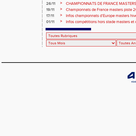
ÉPREUVES COMBINÉES ET ÉPREUVES D
>
26/11
CHAMPIONNATS DE FRANCE MASTERS 
2026, site de l'organisation.
>
19/11
Championnats de France masters piste 20
>
17/11
Infos championnats d'Europe masters hi
>
01/11
Infos compétitions hors stade masters et 