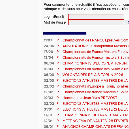
Pour commenter une actualité il faut posséder un compt
rubrique ci-dessous pour vous identifier ou vous crée
Login (Email)
:
Mot de Passe
:
>
11/07
Championnat de FRANCE Epreuves Comb
et Marche CHATEAUROUX
>
24/06
ANNULATION du Championnat Masters EC
Châteauroux les 27-28 juin
>
17/06
Championnats de France Masters Epreuv
fond long
>
13/04
Championnats de France masters à Epinal
prévisionnels, montée de barres et minim
>
06/04
CHAMPIONNATS D'EUROPE A TORUN, le b
>
18/03
Championnats du monde des 50km à New 
Sébastien DOUMENC.
>
06/03
VOLONTAIRES RELAIS TORUN 2026
>
02/03
ELECTIONS ATHLETES MASTERS DE LA 
2ème vote : athlètes hommes.
>
22/02
Championnats d'Europe à Torun, horaires d
informations...
>
12/02
Championnats de france masters à Saint B
février 2026.
>
10/02
Hommage à Jean-Yves PREVOST...
>
02/02
ELECTIONS ATHLETES MASTERS DE LA 
vote : athlètes femmes.
>
31/01
ELECTIONS ATHLETES MASTERS DE LA 
>
17/01
CHAMPIONNATS DE FRANCE MASTERS 
informations sur les inscriptions et report 
>
12/01
MEETING EMA DE NANTES, 28 FEVRIER
>
09/01
ANNONCE CHAMPIONNATS DE FRANC