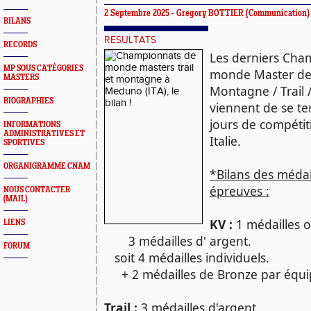
2 Septembre 2025 -
Gregory BOTTIER
(Communication)
BILANS
RESULTATS
RECORDS
Les derniers Cha
MP SOUS CATÉGORIES
monde Master de
MASTERS
Montagne / Trail /
BIOGRAPHIES
viennent de se te
jours de compéti
INFORMATIONS
ADMINISTRATIVES ET
Italie.
SPORTIVES
ORGANIGRAMME CNAM
*Bilans des médai
épreuves :
NOUS CONTACTER
(MAIL)
KV :
1 médailles o
LIENS
3 médailles d' argent.
FORUM
soit 4 médailles individuels.
+ 2 médailles de Bronze par équ
Trail :
3 médailles d'argent.