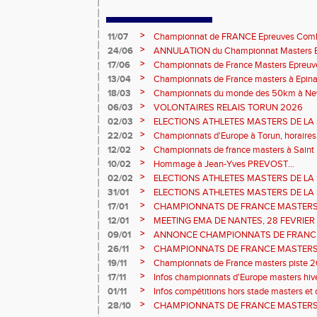
>
11/07
Championnat de FRANCE Epreuves Comb
et Marche CHATEAUROUX
>
24/06
ANNULATION du Championnat Masters EC
Châteauroux les 27-28 juin
>
17/06
Championnats de France Masters Epreuv
fond long
>
13/04
Championnats de France masters à Epinal
prévisionnels, montée de barres et minim
>
18/03
Championnats du monde des 50km à New 
Sébastien DOUMENC.
>
06/03
VOLONTAIRES RELAIS TORUN 2026
>
02/03
ELECTIONS ATHLETES MASTERS DE LA 
2ème vote : athlètes hommes.
>
22/02
Championnats d'Europe à Torun, horaires d
informations...
>
12/02
Championnats de france masters à Saint B
février 2026.
>
10/02
Hommage à Jean-Yves PREVOST...
>
02/02
ELECTIONS ATHLETES MASTERS DE LA 
vote : athlètes femmes.
>
31/01
ELECTIONS ATHLETES MASTERS DE LA 
>
17/01
CHAMPIONNATS DE FRANCE MASTERS 
informations sur les inscriptions et report 
>
12/01
MEETING EMA DE NANTES, 28 FEVRIER
>
09/01
ANNONCE CHAMPIONNATS DE FRANC
ÉPREUVES COMBINÉES ET ÉPREUVES D
>
26/11
CHAMPIONNATS DE FRANCE MASTERS 
2026, site de l'organisation.
>
19/11
Championnats de France masters piste 20
>
17/11
Infos championnats d'Europe masters hi
>
01/11
Infos compétitions hors stade masters et 
>
28/10
CHAMPIONNATS DE FRANCE MASTERS 