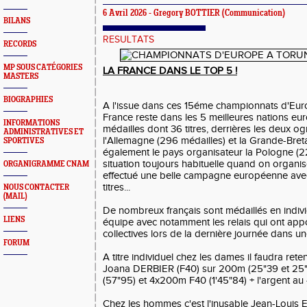
6 Avril 2026 -
Gregory BOTTIER
(Communication)
BILANS
RESULTATS
RECORDS
MP SOUS CATÉGORIES
LA FRANCE DANS LE TOP 5 !
MASTERS
BIOGRAPHIES
A l'issue dans ces 15éme championnats d'Eur
France reste dans les 5 meilleures nations e
INFORMATIONS
médailles dont 36 titres, derrières les deux 
ADMINISTRATIVES ET
l'Allemagne (296 médailles) et la Grande-Bret
SPORTIVES
également le pays organisateur la Pologne (2
situation toujours habituelle quand on organis
ORGANIGRAMME CNAM
effectué une belle campagne européenne ave
titres...
NOUS CONTACTER
(MAIL)
De nombreux français sont médaillés en indivi
LIENS
équipe avec notamment les relais qui ont app
collectives lors de la dernière journée dans u
FORUM
A titre individuel chez les dames il faudra reten
Joana DERBIER (F40) sur 200m (25"39 et 25
(57"95) et 4x200m F40 (1'45"84) + l'argent a
Chez les hommes c'est l'inusable Jean-Louis 