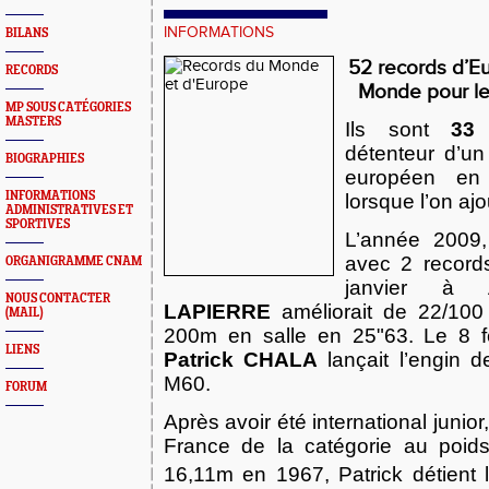
INFORMATIONS
BILANS
52 records d’E
RECORDS
Monde pour le
MP SOUS CATÉGORIES
MASTERS
Ils sont
33 
détenteur d’un
BIOGRAPHIES
européen en 
INFORMATIONS
lorsque l’on aj
ADMINISTRATIVES ET
SPORTIVES
L’année 2009,
avec 2 record
ORGANIGRAMME CNAM
janvier à
NOUS CONTACTER
LAPIERRE
améliorait de 22/100
(MAIL)
200m en salle en 25"63. Le 8 f
LIENS
Patrick CHALA
lançait l’engin
M60.
FORUM
Après avoir été international junio
France de la catégorie au poid
16,11m en 1967, Patrick détient 