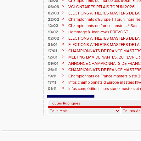
>
18/03
Championnats du monde des 50km à New 
Sébastien DOUMENC.
>
06/03
VOLONTAIRES RELAIS TORUN 2026
>
02/03
ELECTIONS ATHLETES MASTERS DE LA 
2ème vote : athlètes hommes.
>
22/02
Championnats d'Europe à Torun, horaires d
informations...
>
12/02
Championnats de france masters à Saint B
février 2026.
>
10/02
Hommage à Jean-Yves PREVOST...
>
02/02
ELECTIONS ATHLETES MASTERS DE LA 
vote : athlètes femmes.
>
31/01
ELECTIONS ATHLETES MASTERS DE LA 
>
17/01
CHAMPIONNATS DE FRANCE MASTERS 
informations sur les inscriptions et report 
>
12/01
MEETING EMA DE NANTES, 28 FEVRIER
>
09/01
ANNONCE CHAMPIONNATS DE FRANC
ÉPREUVES COMBINÉES ET ÉPREUVES D
>
26/11
CHAMPIONNATS DE FRANCE MASTERS 
2026, site de l'organisation.
>
19/11
Championnats de France masters piste 20
>
17/11
Infos championnats d'Europe masters hi
>
01/11
Infos compétitions hors stade masters et 