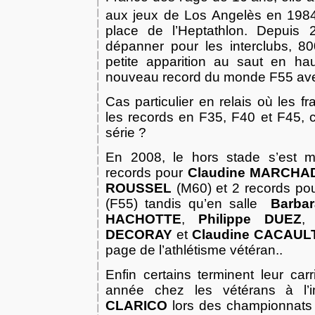
aux jeux de Los Angelès en 1984
place de l’Heptathlon. Depuis 2
dépanner pour les interclubs, 8
petite apparition au saut en ha
nouveau record du monde F55 av
Cas particulier en relais où les f
les records en F35, F40 et F45, c
série ?
En 2008, le hors stade s’est m
records pour
Claudine MARCHA
ROUSSEL
(M60) et 2 records po
(F55) tandis qu’en salle
Barba
HACHOTTE
,
Philippe DUEZ
DECORAY
et
Claudine CACAUL
page de l’athlétisme vétéran..
Enfin certains terminent leur car
année chez les vétérans à l
CLARICO
lors des championnats