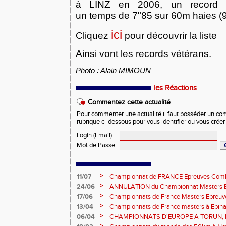
à LINZ en 2006, un record 
un temps de 7"85 sur 60m haies (
ici
Cliquez
pour découvrir la liste
Ainsi vont les records vétérans.
Photo : Alain MIMOUN
les Réactions
Commentez cette actualité
Pour commenter une actualité il faut posséder un compt
rubrique ci-dessous pour vous identifier ou vous crée
Login (Email)
:
Mot de Passe
:
>
11/07
Championnat de FRANCE Epreuves Comb
et Marche CHATEAUROUX
>
24/06
ANNULATION du Championnat Masters EC
Châteauroux les 27-28 juin
>
17/06
Championnats de France Masters Epreuv
fond long
>
13/04
Championnats de France masters à Epinal
prévisionnels, montée de barres et minim
>
06/04
CHAMPIONNATS D'EUROPE A TORUN, le b