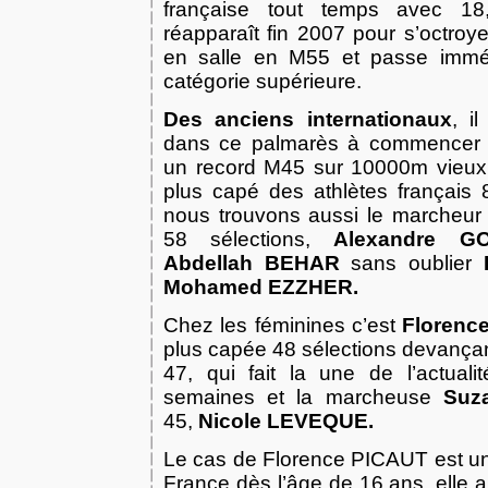
française tout temps avec 1
réapparaît fin 2007 pour s’octroy
en salle en M55 et passe immé
catégorie supérieure.
Des anciens internationaux
, i
dans ce palmarès à commencer
un record M45 sur 10000m vieux
plus capé des athlètes français 
nous trouvons aussi le marcheu
58 sélections,
Alexandre G
Abdellah BEHAR
sans oublier
Mohamed EZZHER.
Chez les féminines c’est
Florenc
plus capée 48 sélections devança
47, qui fait la une de l’actuali
semaines et la marcheuse
Suz
45,
Nicole LEVEQUE.
Le cas de Florence PICAUT est un
France dès l’âge de 16 ans, elle a