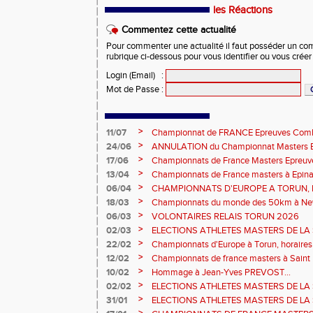
les Réactions
Commentez cette actualité
Pour commenter une actualité il faut posséder un compt
rubrique ci-dessous pour vous identifier ou vous crée
Login (Email)
:
Mot de Passe
:
>
11/07
Championnat de FRANCE Epreuves Comb
et Marche CHATEAUROUX
>
24/06
ANNULATION du Championnat Masters EC
Châteauroux les 27-28 juin
>
17/06
Championnats de France Masters Epreuv
fond long
>
13/04
Championnats de France masters à Epinal
prévisionnels, montée de barres et minim
>
06/04
CHAMPIONNATS D'EUROPE A TORUN, le b
>
18/03
Championnats du monde des 50km à New 
Sébastien DOUMENC.
>
06/03
VOLONTAIRES RELAIS TORUN 2026
>
02/03
ELECTIONS ATHLETES MASTERS DE LA 
2ème vote : athlètes hommes.
>
22/02
Championnats d'Europe à Torun, horaires d
informations...
>
12/02
Championnats de france masters à Saint B
février 2026.
>
10/02
Hommage à Jean-Yves PREVOST...
>
02/02
ELECTIONS ATHLETES MASTERS DE LA 
vote : athlètes femmes.
>
31/01
ELECTIONS ATHLETES MASTERS DE LA 