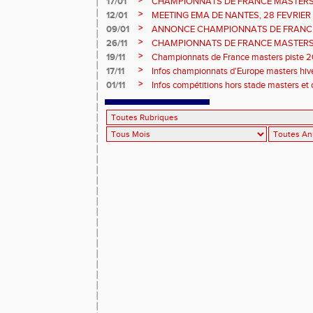
>
17/01
CHAMPIONNATS DE FRANCE MASTERS 
informations sur les inscriptions et report 
>
12/01
MEETING EMA DE NANTES, 28 FEVRIER
>
09/01
ANNONCE CHAMPIONNATS DE FRANC
ÉPREUVES COMBINÉES ET ÉPREUVES D
>
26/11
CHAMPIONNATS DE FRANCE MASTERS 
2026, site de l'organisation.
>
19/11
Championnats de France masters piste 20
>
17/11
Infos championnats d'Europe masters hi
>
01/11
Infos compétitions hors stade masters et 