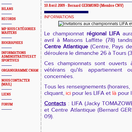
10 Avril 2009 - Bernard GERMOND (Membre CNV)
BILANS
INFORMATIONS
RECORDS
MP SOUS CATÉGORIES
Le championnat
régional LIFA
aura
MASTERS
avril à Maisons Laffitte (78) tan
BIOGRAPHIES
Centre Atlantique
(Centre, Pays de
déroulera le dimanche 26 à Tours (3
INFORMATIONS
ADMINISTRATIVES ET
SPORTIVES
Ces championnats sont ouverts à
vétérans qu'ils appartiennent 
ORGANIGRAMME CNAM
concernées.
NOUS CONTACTER
(MAIL)
Tous les renseignements (horaires, 
cliquant,
ici
pour les LIFA et
là
pour l
LIENS
Contacts
: LIFA (Jacky TOMAZOWE
FORUM
et Centre Atlantique (Bernard G
09).