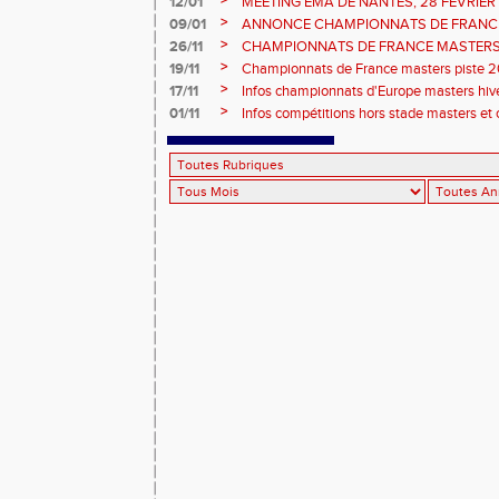
>
12/01
MEETING EMA DE NANTES, 28 FEVRIER
>
09/01
ANNONCE CHAMPIONNATS DE FRANC
ÉPREUVES COMBINÉES ET ÉPREUVES D
>
26/11
CHAMPIONNATS DE FRANCE MASTERS 
2026, site de l'organisation.
>
19/11
Championnats de France masters piste 20
>
17/11
Infos championnats d'Europe masters hi
>
01/11
Infos compétitions hors stade masters et 