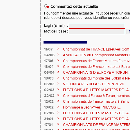
Commentez cette actualité
Pour commenter une actualité il faut posséder un compt
rubrique ci-dessous pour vous identifier ou vous crée
Login (Email)
:
Mot de Passe
:
>
11/07
Championnat de FRANCE Epreuves Comb
et Marche CHATEAUROUX
>
24/06
ANNULATION du Championnat Masters EC
Châteauroux les 27-28 juin
>
17/06
Championnats de France Masters Epreuv
fond long
>
13/04
Championnats de France masters à Epinal
prévisionnels, montée de barres et minim
>
06/04
CHAMPIONNATS D'EUROPE A TORUN, le b
>
18/03
Championnats du monde des 50km à New 
Sébastien DOUMENC.
>
06/03
VOLONTAIRES RELAIS TORUN 2026
>
02/03
ELECTIONS ATHLETES MASTERS DE LA 
2ème vote : athlètes hommes.
>
22/02
Championnats d'Europe à Torun, horaires d
informations...
>
12/02
Championnats de france masters à Saint B
février 2026.
>
10/02
Hommage à Jean-Yves PREVOST...
>
02/02
ELECTIONS ATHLETES MASTERS DE LA 
vote : athlètes femmes.
>
31/01
ELECTIONS ATHLETES MASTERS DE LA 
>
17/01
CHAMPIONNATS DE FRANCE MASTERS 
informations sur les inscriptions et report 