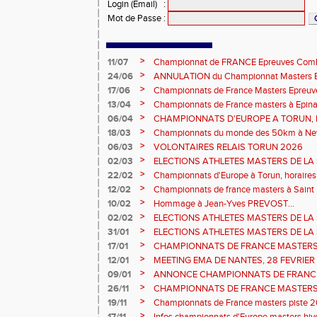
Login (Email)
:
Mot de Passe
:
>
11/07
Championnat de FRANCE Epreuves Comb
et Marche CHATEAUROUX
>
24/06
ANNULATION du Championnat Masters EC
Châteauroux les 27-28 juin
>
17/06
Championnats de France Masters Epreuv
fond long
>
13/04
Championnats de France masters à Epinal
prévisionnels, montée de barres et minim
>
06/04
CHAMPIONNATS D'EUROPE A TORUN, le b
>
18/03
Championnats du monde des 50km à New 
Sébastien DOUMENC.
>
06/03
VOLONTAIRES RELAIS TORUN 2026
>
02/03
ELECTIONS ATHLETES MASTERS DE LA 
2ème vote : athlètes hommes.
>
22/02
Championnats d'Europe à Torun, horaires d
informations...
>
12/02
Championnats de france masters à Saint B
février 2026.
>
10/02
Hommage à Jean-Yves PREVOST...
>
02/02
ELECTIONS ATHLETES MASTERS DE LA 
vote : athlètes femmes.
>
31/01
ELECTIONS ATHLETES MASTERS DE LA 
>
17/01
CHAMPIONNATS DE FRANCE MASTERS 
informations sur les inscriptions et report 
>
12/01
MEETING EMA DE NANTES, 28 FEVRIER
>
09/01
ANNONCE CHAMPIONNATS DE FRANC
ÉPREUVES COMBINÉES ET ÉPREUVES D
>
26/11
CHAMPIONNATS DE FRANCE MASTERS 
2026, site de l'organisation.
>
19/11
Championnats de France masters piste 20
>