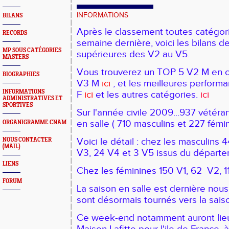
INFORMATIONS
BILANS
Après le classement toutes catégori
RECORDS
semaine dernière, voici les bilans d
MP SOUS CATÉGORIES
supérieures des V2 au V5.
MASTERS
Vous trouverez un TOP 5 V2 M en c
BIOGRAPHIES
V3 M
ici
, et les meilleures perform
INFORMATIONS
F
ici
et les autres catégories.
ici
ADMINISTRATIVES ET
SPORTIVES
Sur l'année civile 2009...937 vétéra
en salle ( 710 masculins et 227 fémi
ORGANIGRAMME CNAM
Voici le détail : chez les masculins 
NOUS CONTACTER
(MAIL)
V3, 24 V4 et 3 V5 issus du départe
LIENS
Chez les féminines 150 V1, 62 V2, 11
FORUM
La saison en salle est dernière nou
sont désormais tournés vers la saiso
Ce
week-end notamment auront lieu