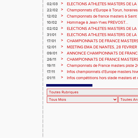
>
02/03
ELECTIONS ATHLETES MASTERS DE LA 
2ème vote : athlètes hommes.
>
22/02
Championnats d'Europe à Torun, horaires d
informations...
>
12/02
Championnats de france masters à Saint B
février 2026.
>
10/02
Hommage à Jean-Yves PREVOST...
>
02/02
ELECTIONS ATHLETES MASTERS DE LA 
vote : athlètes femmes.
>
31/01
ELECTIONS ATHLETES MASTERS DE LA 
>
17/01
CHAMPIONNATS DE FRANCE MASTERS 
informations sur les inscriptions et report 
>
12/01
MEETING EMA DE NANTES, 28 FEVRIER
>
09/01
ANNONCE CHAMPIONNATS DE FRANC
ÉPREUVES COMBINÉES ET ÉPREUVES D
>
26/11
CHAMPIONNATS DE FRANCE MASTERS 
2026, site de l'organisation.
>
19/11
Championnats de France masters piste 20
>
17/11
Infos championnats d'Europe masters hi
>
01/11
Infos compétitions hors stade masters et 