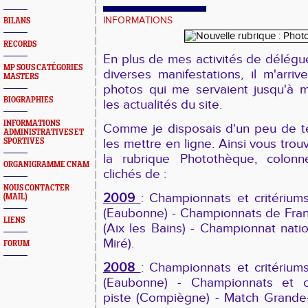
INFORMATIONS
BILANS
RECORDS
En plus de mes activités de délégu
MP SOUS CATÉGORIES
diverses manifestations, il m'arri
MASTERS
photos qui me servaient jusqu'à ma
BIOGRAPHIES
les actualités du site.
INFORMATIONS
Comme je disposais d'un peu de te
ADMINISTRATIVES ET
les mettre en ligne. Ainsi vous trou
SPORTIVES
la rubrique Photothèque, colon
ORGANIGRAMME CNAM
clichés de :
NOUS CONTACTER
2009
: Championnats et critérium
(MAIL)
(Eaubonne) - Championnats de Fran
LIENS
(Aix les Bains) - Championnat natio
Miré).
FORUM
2008
: Championnats et critérium
(Eaubonne) - Championnats et cr
piste (Compiègne) - Match Grande