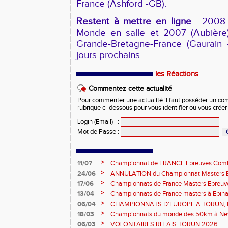
France (Ashford -GB).
Restent à mettre en ligne
: 2008 
Monde en salle et 2007 (Aubière)
Grande-Bretagne-France (Gaurain -
jours prochains....
les Réactions
Commentez cette actualité
Pour commenter une actualité il faut posséder un compt
rubrique ci-dessous pour vous identifier ou vous crée
Login (Email)
:
Mot de Passe
:
>
11/07
Championnat de FRANCE Epreuves Comb
et Marche CHATEAUROUX
>
24/06
ANNULATION du Championnat Masters EC
Châteauroux les 27-28 juin
>
17/06
Championnats de France Masters Epreuv
fond long
>
13/04
Championnats de France masters à Epinal
prévisionnels, montée de barres et minim
>
06/04
CHAMPIONNATS D'EUROPE A TORUN, le b
>
18/03
Championnats du monde des 50km à New 
Sébastien DOUMENC.
>
06/03
VOLONTAIRES RELAIS TORUN 2026