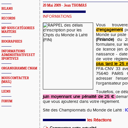
20 Mai 2009 - Jean THOMAS
BILANS
INFORMATIONS
RECORDS
Vous trouve
MP SOUS CATÉGORIES
d'engagement
po
MASTERS
Monde sur piste 
(Finlande)
du 28 
BIOGRAPHIES
formulaire, sur l
de licence (en 
INFORMATIONS
naissance - date
ADMINISTRATIVES ET
de votre règlem
SPORTIVES
plus tard le 25 
FFA-CNV 33 ave
ORGANIGRAMME CNAM
75640 PARIS C
adresser l'ens
NOUS CONTACTER
(MAIL)
l'organisateur pou
Toutefois, ce dé
LIENS
juin moyennant une pénalité de 25 €
demand
que vous ajouterez dans votre règlement.
FORUM
Site des Championnats du Monde de Lahti :
I
les Réactions