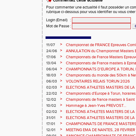
Commentez cette actualité
Pour commenter une actualité il faut posséder un compt
rubrique ci-dessous pour vous identifier ou vous crée
Login (Email)
:
Mot de Passe
:
>
11/07
Championnat de FRANCE Epreuves Comb
et Marche CHATEAUROUX
>
24/06
ANNULATION du Championnat Masters EC
Châteauroux les 27-28 juin
>
17/06
Championnats de France Masters Epreuv
fond long
>
13/04
Championnats de France masters à Epinal
prévisionnels, montée de barres et minim
>
06/04
CHAMPIONNATS D'EUROPE A TORUN, le b
>
18/03
Championnats du monde des 50km à New 
Sébastien DOUMENC.
>
06/03
VOLONTAIRES RELAIS TORUN 2026
>
02/03
ELECTIONS ATHLETES MASTERS DE LA 
2ème vote : athlètes hommes.
>
22/02
Championnats d'Europe à Torun, horaires d
informations...
>
12/02
Championnats de france masters à Saint B
février 2026.
>
10/02
Hommage à Jean-Yves PREVOST...
>
02/02
ELECTIONS ATHLETES MASTERS DE LA 
vote : athlètes femmes.
>
31/01
ELECTIONS ATHLETES MASTERS DE LA 
>
17/01
CHAMPIONNATS DE FRANCE MASTERS 
informations sur les inscriptions et report 
>
12/01
MEETING EMA DE NANTES, 28 FEVRIER
>