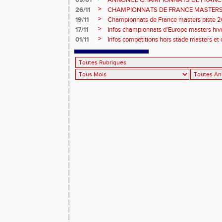
09/01
ANNONCE CHAMPIONNATS DE FRANC
ÉPREUVES COMBINÉES ET ÉPREUVES D
>
26/11
CHAMPIONNATS DE FRANCE MASTERS 
2026, site de l'organisation.
>
19/11
Championnats de France masters piste 20
>
17/11
Infos championnats d'Europe masters hi
>
01/11
Infos compétitions hors stade masters et 