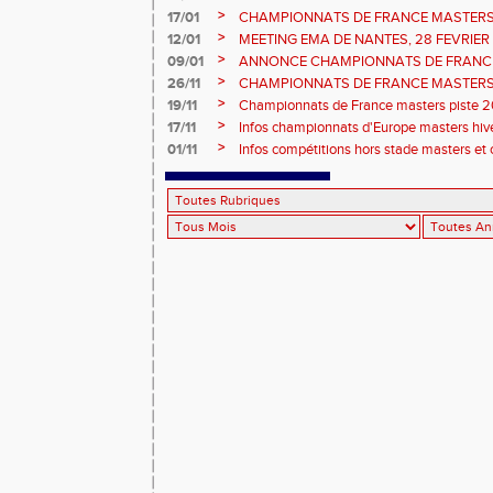
>
17/01
CHAMPIONNATS DE FRANCE MASTERS 
informations sur les inscriptions et report 
>
12/01
MEETING EMA DE NANTES, 28 FEVRIER
>
09/01
ANNONCE CHAMPIONNATS DE FRANC
ÉPREUVES COMBINÉES ET ÉPREUVES D
>
26/11
CHAMPIONNATS DE FRANCE MASTERS 
2026, site de l'organisation.
>
19/11
Championnats de France masters piste 20
>
17/11
Infos championnats d'Europe masters hi
>
01/11
Infos compétitions hors stade masters et 