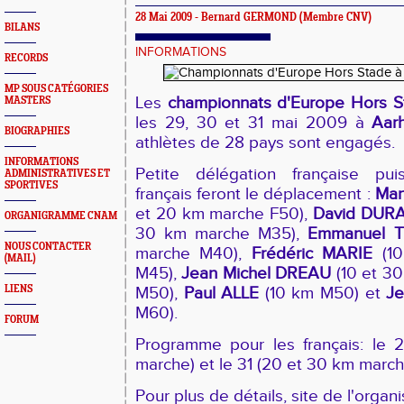
28 Mai 2009 - Bernard GERMOND (Membre CNV)
BILANS
INFORMATIONS
RECORDS
MP SOUS CATÉGORIES
Les
championnats d'Europe Hors S
MASTERS
les 29, 30 et 31 mai 2009 à
Aar
BIOGRAPHIES
athlètes de 28 pays sont engagés.
INFORMATIONS
Petite délégation française pu
ADMINISTRATIVES ET
SPORTIVES
français feront le déplacement :
Mar
et 20 km marche F50),
David DUR
ORGANIGRAMME CNAM
30 km marche M35),
Emmanuel T
NOUS CONTACTER
marche M40),
Frédéric MARIE
(10
(MAIL)
M45),
Jean Michel DREAU
(10 et 3
LIENS
M50),
Paul ALLE
(10 km M50) et
J
M60).
FORUM
Programme pour les français: le 
marche) et le 31 (20 et 30 km march
Pour plus de détails, site de l'organ