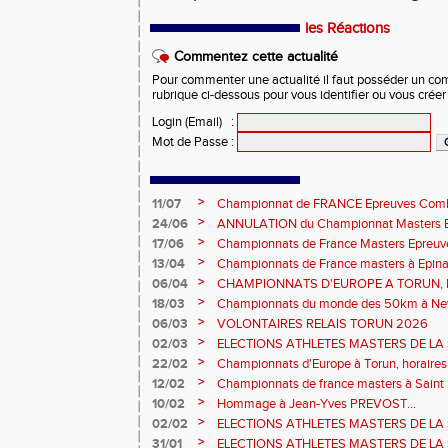
les Réactions
Commentez cette actualité
Pour commenter une actualité il faut posséder un compt
rubrique ci-dessous pour vous identifier ou vous crée
Login (Email)
:
Mot de Passe
:
>
11/07
Championnat de FRANCE Epreuves Comb
et Marche CHATEAUROUX
>
24/06
ANNULATION du Championnat Masters EC
Châteauroux les 27-28 juin
>
17/06
Championnats de France Masters Epreuv
fond long
>
13/04
Championnats de France masters à Epinal
prévisionnels, montée de barres et minim
>
06/04
CHAMPIONNATS D'EUROPE A TORUN, le b
>
18/03
Championnats du monde des 50km à New 
Sébastien DOUMENC.
>
06/03
VOLONTAIRES RELAIS TORUN 2026
>
02/03
ELECTIONS ATHLETES MASTERS DE LA 
2ème vote : athlètes hommes.
>
22/02
Championnats d'Europe à Torun, horaires d
informations...
>
12/02
Championnats de france masters à Saint B
février 2026.
>
10/02
Hommage à Jean-Yves PREVOST...
>
02/02
ELECTIONS ATHLETES MASTERS DE LA 
vote : athlètes femmes.
>
31/01
ELECTIONS ATHLETES MASTERS DE LA 