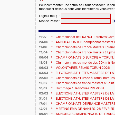
Pour commenter une actualité il faut posséder un compt
rubrique ci-dessous pour vous identifier ou vous crée
Login (Email)
:
Mot de Passe
:
>
11/07
Championnat de FRANCE Epreuves Comb
et Marche CHATEAUROUX
>
24/06
ANNULATION du Championnat Masters EC
Châteauroux les 27-28 juin
>
17/06
Championnats de France Masters Epreuv
fond long
>
13/04
Championnats de France masters à Epinal
prévisionnels, montée de barres et minim
>
06/04
CHAMPIONNATS D'EUROPE A TORUN, le b
>
18/03
Championnats du monde des 50km à New 
Sébastien DOUMENC.
>
06/03
VOLONTAIRES RELAIS TORUN 2026
>
02/03
ELECTIONS ATHLETES MASTERS DE LA 
2ème vote : athlètes hommes.
>
22/02
Championnats d'Europe à Torun, horaires d
informations...
>
12/02
Championnats de france masters à Saint B
février 2026.
>
10/02
Hommage à Jean-Yves PREVOST...
>
02/02
ELECTIONS ATHLETES MASTERS DE LA 
vote : athlètes femmes.
>
31/01
ELECTIONS ATHLETES MASTERS DE LA 
>
17/01
CHAMPIONNATS DE FRANCE MASTERS 
informations sur les inscriptions et report 
>
12/01
MEETING EMA DE NANTES, 28 FEVRIER
>
09/01
ANNONCE CHAMPIONNATS DE FRANC