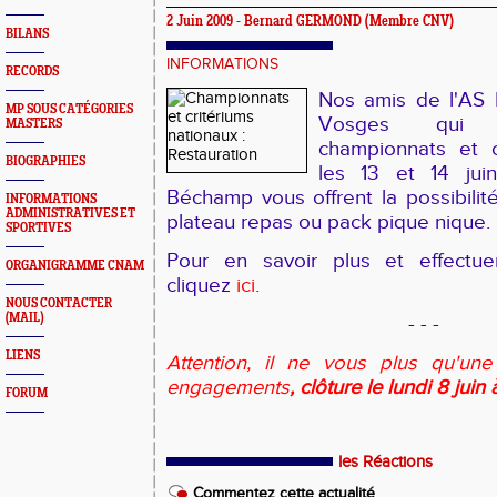
2 Juin 2009 - Bernard GERMOND (Membre CNV)
BILANS
INFORMATIONS
RECORDS
Nos amis de l'AS
MP SOUS CATÉGORIES
Vosges qui a
MASTERS
championnats et c
BIOGRAPHIES
les 13 et 14 jui
Béchamp vous offrent la possibilit
INFORMATIONS
ADMINISTRATIVES ET
plateau repas ou pack pique nique.
SPORTIVES
Pour en savoir plus et effectuer
ORGANIGRAMME CNAM
cliquez
ici
.
NOUS CONTACTER
(MAIL)
- - -
LIENS
Attention, il ne vous plus qu'un
engagements
, clôture le lundi 8 juin
FORUM
les Réactions
Commentez cette actualité