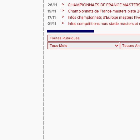
ÉPREUVES COMBINÉES ET ÉPREUVES D
>
26/11
CHAMPIONNATS DE FRANCE MASTERS 
2026, site de l'organisation.
>
19/11
Championnats de France masters piste 20
>
17/11
Infos championnats d'Europe masters hi
>
01/11
Infos compétitions hors stade masters et 