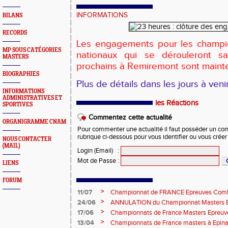
INFORMATIONS
BILANS
RECORDS
Les engagements pour les champio
MP SOUS CATÉGORIES
nationaux qui se dérouleront s
MASTERS
prochains à Remiremont sont mainte
BIOGRAPHIES
Plus de détails dans les jours à venir
INFORMATIONS
ADMINISTRATIVES ET
les Réactions
SPORTIVES
Commentez cette actualité
ORGANIGRAMME CNAM
Pour commenter une actualité il faut posséder un compt
rubrique ci-dessous pour vous identifier ou vous crée
NOUS CONTACTER
(MAIL)
Login (Email)
:
Mot de Passe
:
LIENS
FORUM
>
11/07
Championnat de FRANCE Epreuves Comb
et Marche CHATEAUROUX
>
24/06
ANNULATION du Championnat Masters EC
Châteauroux les 27-28 juin
>
17/06
Championnats de France Masters Epreuv
fond long
>
13/04
Championnats de France masters à Epinal