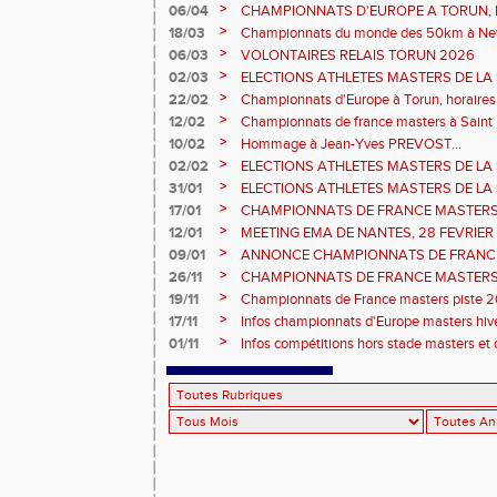
prévisionnels, montée de barres et minim
>
06/04
CHAMPIONNATS D'EUROPE A TORUN, le b
>
18/03
Championnats du monde des 50km à New 
Sébastien DOUMENC.
>
06/03
VOLONTAIRES RELAIS TORUN 2026
>
02/03
ELECTIONS ATHLETES MASTERS DE LA 
2ème vote : athlètes hommes.
>
22/02
Championnats d'Europe à Torun, horaires d
informations...
>
12/02
Championnats de france masters à Saint B
février 2026.
>
10/02
Hommage à Jean-Yves PREVOST...
>
02/02
ELECTIONS ATHLETES MASTERS DE LA 
vote : athlètes femmes.
>
31/01
ELECTIONS ATHLETES MASTERS DE LA 
>
17/01
CHAMPIONNATS DE FRANCE MASTERS 
informations sur les inscriptions et report 
>
12/01
MEETING EMA DE NANTES, 28 FEVRIER
>
09/01
ANNONCE CHAMPIONNATS DE FRANC
ÉPREUVES COMBINÉES ET ÉPREUVES D
>
26/11
CHAMPIONNATS DE FRANCE MASTERS 
2026, site de l'organisation.
>
19/11
Championnats de France masters piste 20
>
17/11
Infos championnats d'Europe masters hi
>
01/11
Infos compétitions hors stade masters et 